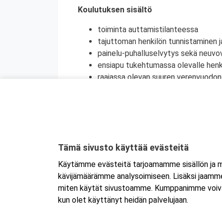
Koulutuksen sisältö
toiminta auttamistilanteessa
tajuttoman henkilön tunnistaminen j
painelu-puhalluselvytys sekä neuvov
ensiapu tukehtumassa olevalle henki
raajassa olevan suuren verenvuodo
sokki
tavallisimpien sairauskohtausten en
tyypillisimpien haavojen ja palovam
tapaturmien ehkäisy
terveyden edistäminen
Tämä sivusto käyttää evästeitä
henkinen ensiapu
Käytämme evästeitä tarjoamamme sisällön ja ma
Koulutuksesta on myös mahdollisuus saada
kävijämäärämme analysoimiseen. Lisäksi jaamme 
jatkokoulutuspäivä (vain 1 merkintä/vrk).
miten käytät sivustoamme. Kumppanimme voivat yhd
kun olet käyttänyt heidän palvelujaan.