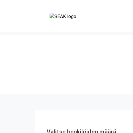
Valitse henkilöiden määrä