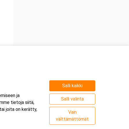
Salli kaikki
emiseen ja
Salli valinta
me tietoja siitä,
i joita on kerätty,
Vain
välttämättömät