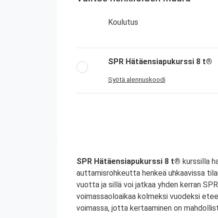
Koulutus
SPR Hätäensiapukurssi 8 t®
Syötä alennuskoodi
SPR Hätäensiapukurssi 8 t®
kurssilla h
auttamisrohkeutta henkeä uhkaavissa til
vuotta ja sillä voi jatkaa yhden kerran S
voimassaoloaikaa kolmeksi vuodeksi etee
voimassa, jotta kertaaminen on mahdollist