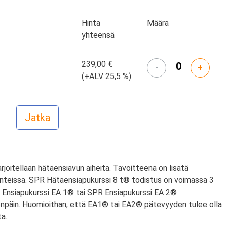
Hinta
Määrä
yhteensä
239,00 €
-
+
(+ALV 25,5 %)
arjoitellaan hätäensiavun aiheita. Tavoitteena on lisätä
anteissa. SPR Hätäensiapukurssi 8 t® todistus on voimassa 3
PR Ensiapukurssi EA 1® tai SPR Ensiapukurssi EA 2®
npäin. Huomioithan, että EA1® tai EA2® pätevyyden tulee olla
a.