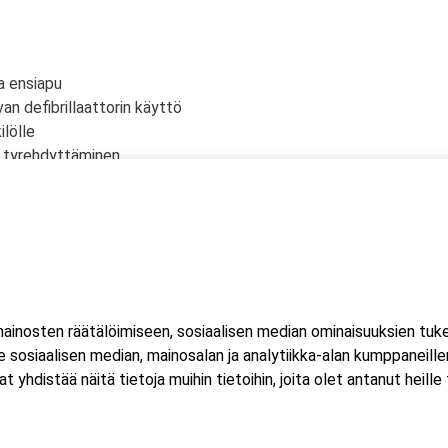
a ensiapu
an defibrillaattorin käyttö
lölle
n tyrehdyttäminen
siapu
mojen ensiapu
inosten räätälöimiseen, sosiaalisen median ominaisuuksien tuk
 yksi (1) kuorma- ja linja-auton kuljettajien ammattipätevyyden
sosiaalisen median, mainosalan ja analytiikka-alan kumppaneillem
istää näitä tietoja muihin tietoihin, joita olet antanut heille ta