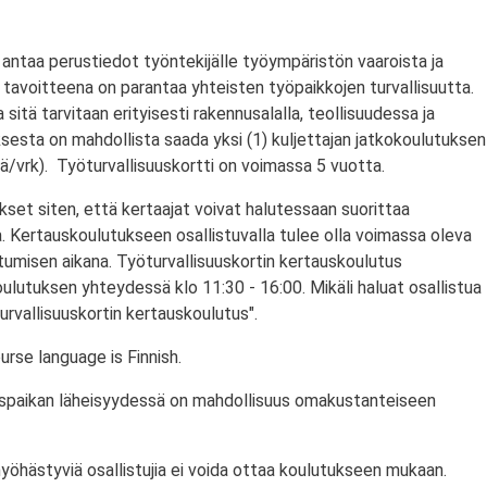
antaa perustiedot työntekijälle työympäristön vaaroista ja
tavoitteena on parantaa yhteisten työpaikkojen turvallisuutta.
a sitä tarvitaan erityisesti rakennusalalla, teollisuudessa ja
ksesta on mahdollista saada yksi (1) kuljettajan jatkokoulutuksen
/vrk). Työturvallisuuskortti on voimassa 5 vuotta.
set siten, että kertaajat voivat halutessaan suorittaa
. Kertauskoulutukseen osallistuvalla tulee olla voimassa oleva
stumisen aikana. Työturvallisuuskortin kertauskoulutus
ulutuksen yhteydessä klo 11:30 - 16:00. Mikäli haluat osallistua
urvallisuuskortin kertauskoulutus".
rse language is Finnish.
utuspaikan läheisyydessä on mahdollisuus omakustanteiseen
myöhästyviä osallistujia ei voida ottaa koulutukseen mukaan.