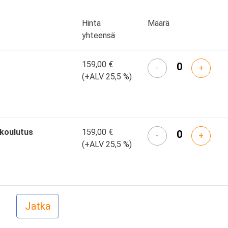
Hinta
Määrä
yhteensä
159,00 €
-
+
(+ALV 25,5 %)
skoulutus
159,00 €
-
+
(+ALV 25,5 %)