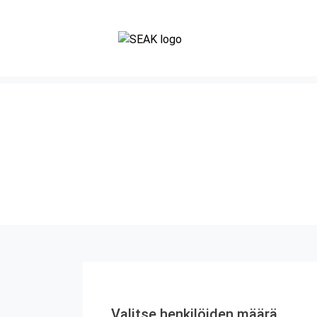
Valitse henkilöiden määrä