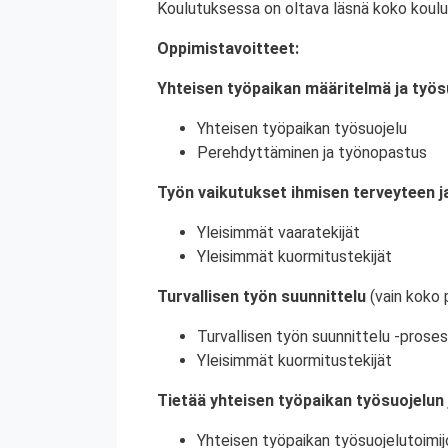
Koulutuksessa on oltava läsnä koko koulu
Oppimistavoitteet:
Yhteisen työpaikan määritelmä ja työs
Yhteisen työpaikan työsuojelu
Perehdyttäminen ja työnopastus
Työn vaikutukset ihmisen terveyteen ja
Yleisimmät vaaratekijät
Yleisimmät kuormitustekijät
Turvallisen työn suunnittelu
(vain koko 
Turvallisen työn suunnittelu -proses
Yleisimmät kuormitustekijät
Tietää yhteisen työpaikan työsuojelun 
Yhteisen työpaikan työsuojelutoimij