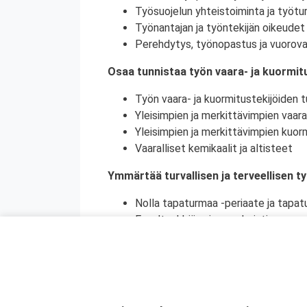
Työsuojelun yhteistoiminta ja työtur
Työnantajan ja työntekijän oikeudet 
Perehdytys, työnopastus ja vuorova
Osaa tunnistaa työn vaara- ja kuormitu
Työn vaara- ja kuormitustekijöiden tu
Yleisimpien ja merkittävimpien vaara
Yleisimpien ja merkittävimpien kuorm
Vaaralliset kemikaalit ja altisteet
Ymmärtää turvallisen ja terveellisen t
Nolla tapaturmaa -periaate ja tapat
Ennaltaehkäisy ja ennakointi
Turvallinen ja terveellinen työympär
Vaaralliset, luvanvaraiset ja poikkeu
Ymmärtää ihmisen toiminnan merkityks