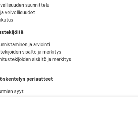
vallisuuden suunnittelu
ja velvollisuudet
ikutus
stekijöitä
nnistaminen ja arviointi
tekijöiden sisältö ja merkitys
itustekijöiden sisältö ja merkitys
yöskentelyn periaatteet
urmien syyt
istö ja -olosuhteet
kselliset työtehtävät ja niiden suunnittelu
en työturvallisuudelle