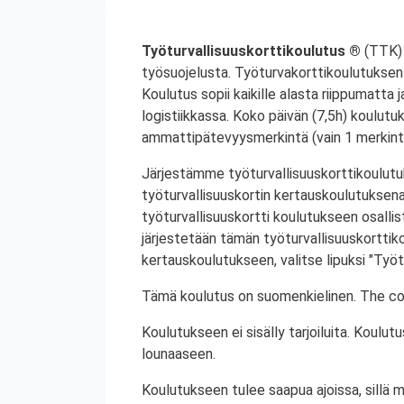
Työturvallisuuskorttikoulutus ®
(TTK) 
työsuojelusta. Työturvakorttikoulutuksen 
Koulutus sopii kaikille alasta riippumatta j
logistiikkassa. Koko päivän (7,5h) koulutu
ammattipätevyysmerkintä (vain 1 merkintä
Järjestämme työturvallisuuskorttikoulutuk
työturvallisuuskortin kertauskoulutuksena
työturvallisuuskortti koulutukseen osalli
järjestetään tämän työturvallisuuskorttiko
kertauskoulutukseen, valitse lipuksi "Työt
Tämä koulutus on suomenkielinen. The cou
Koulutukseen ei sisälly tarjoiluita. Koul
lounaaseen.
Koulutukseen tulee saapua ajoissa, sillä 