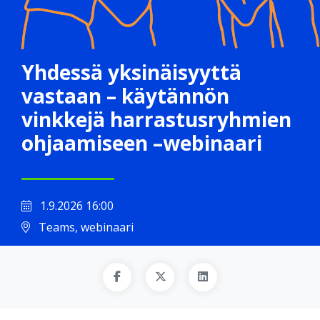
Yhdessä yksinäisyyttä
vastaan – käytännön
vinkkejä harrastusryhmien
ohjaamiseen –webinaari
1.9.2026 16:00
Teams, webinaari