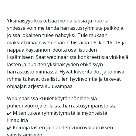
Yksinäisyys koskettaa monia lapsia ja nuoria –
yhdessä voimme tehdä harrastusryhmistä paikkoja,
joissa jokainen tulee nähdyksi. Tule mukaan
maksuttomaan webinaariin tiistaina 1.9. klo 16–18 ja
nappaa käytännön ideoita osallisuuden
lisäämiseen. Saat webinaarista konkreettisia vinkkejä
lasten ja nuorten yksinäisyyden ehkäisyyn
harrastustoiminnassa. Hyvät kaveritaidot ja toimiva
ryhmä tukevat osallistujien hyvinvointia ja tekevät
ohjaajan arjesta sujuvampaa.
Webinaarissa kuulet käytännönläheisiä
puheenvuoroja erilaista harrastusympäristöistä
✔️
Miten tukea ryhmäytymistä ja myönteistä
ilmapiiriä
✔️
Keinoja lasten ja nuorten vuorovaikutuksen
vahvistamiseen