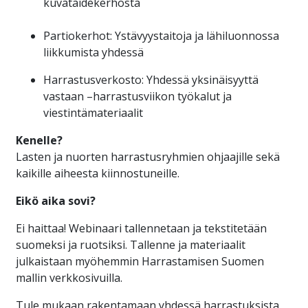
kuvataidekerhosta
Partiokerhot: Ystävyystaitoja ja lähiluonnossa
liikkumista yhdessä
Harrastusverkosto: Y
hdessä yksinäisyyttä
vastaan –harrastusviikon työkalut ja
viestintämateriaalit
Kenelle?
Lasten ja nuorten harrastusryhmien ohjaajille sekä
kaikille aiheesta kiinnostuneille.
Eikö aika sovi?
Ei haittaa! Webinaari tallennetaan ja tekstitetään
suomeksi ja ruotsiksi. Tallenne ja materiaalit
julkaistaan myöhemmin Harrastamisen Suomen
mallin verkkosivuilla.
Tule mukaan rakentamaan yhdessä harrastuksista