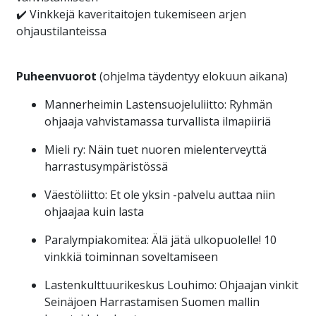
✔️
Vinkkejä kaveritaitojen tukemiseen arjen
ohjaustilanteissa
Puheenvuorot
(ohjelma täydentyy elokuun aikana)
Mannerheimin Lastensuojeluliitto:
Ryhmän
ohjaaja vahvistamassa turvallista ilmapiiriä
Mieli ry:
Näin tuet nuoren mielenterveyttä
harrastusympäristössä
Väestöliitto:
Et ole yksin -palvelu auttaa niin
ohjaajaa kuin lasta
Paralympiakomitea:
Älä jätä ulkopuolelle! 10
vinkkiä toiminnan soveltamiseen
Lastenkulttuurikeskus Louhimo: Ohjaajan vinkit
Seinäjoen Harrastamisen Suomen mallin