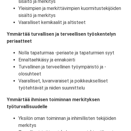
sisältö ja merkitys
Yleisimpien ja merkittävimpien kuormitustekijöiden
sisältö ja merkitys
Vaaralliset kemikaalit ja altisteet
Ymmärtää turvallisen ja terveellisen työskentelyn
periaatteet
Nolla tapaturmaa -periaate ja tapaturmien syyt
Ennaltaehkäisy ja ennakointi
Turvallinen ja terveellinen työympäristö ja -
olosuhteet
Vaaralliset, luvanvaraiset ja poikkeukselliset
työtehtävät ja niiden suunnittelu
Ymmärtää ihmisen toiminnan merkityksen
työturvallisuudelle
Yksilön oman toiminnan ja inhimillisten tekijöiden
merkitys