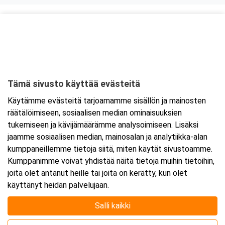
Kurssipaikka
Hotel Savonia
Sammakkolammentie 2
70200 Kuopio
Tämä sivusto käyttää evästeitä
Tarkempi kartta ja ajo-ohjeet
Käytämme evästeitä tarjoamamme sisällön ja mainosten
räätälöimiseen, sosiaalisen median ominaisuuksien
tukemiseen ja kävijämäärämme analysoimiseen. Lisäksi
jaamme sosiaalisen median, mainosalan ja analytiikka-alan
kumppaneillemme tietoja siitä, miten käytät sivustoamme.
Kumppanimme voivat yhdistää näitä tietoja muihin tietoihin,
joita olet antanut heille tai joita on kerätty, kun olet
käyttänyt heidän palvelujaan.
Salli kaikki