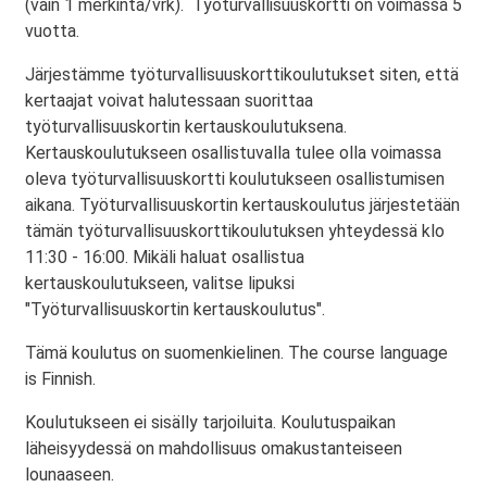
(vain 1 merkintä/vrk). Työturvallisuuskortti on voimassa 5
vuotta.
Järjestämme työturvallisuuskorttikoulutukset siten, että
kertaajat voivat halutessaan suorittaa
työturvallisuuskortin kertauskoulutuksena.
Kertauskoulutukseen osallistuvalla tulee olla voimassa
oleva työturvallisuuskortti koulutukseen osallistumisen
aikana. Työturvallisuuskortin kertauskoulutus järjestetään
tämän työturvallisuuskorttikoulutuksen yhteydessä klo
11:30 - 16:00. Mikäli haluat osallistua
kertauskoulutukseen, valitse lipuksi
"Työturvallisuuskortin kertauskoulutus".
Tämä koulutus on suomenkielinen. The course language
is Finnish.
Koulutukseen ei sisälly tarjoiluita. Koulutuspaikan
läheisyydessä on mahdollisuus omakustanteiseen
lounaaseen.