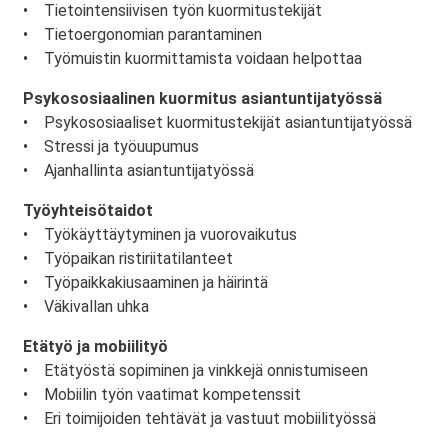
• Tietointensiivisen työn kuormitustekijät
• Tietoergonomian parantaminen
• Työmuistin kuormittamista voidaan helpottaa
Psykososiaalinen kuormitus asiantuntijatyössä
• Psykososiaaliset kuormitustekijät asiantuntijatyössä
• Stressi ja työuupumus
• Ajanhallinta asiantuntijatyössä
Työyhteisötaidot
• Työkäyttäytyminen ja vuorovaikutus
• Työpaikan ristiriitatilanteet
• Työpaikkakiusaaminen ja häirintä
• Väkivallan uhka
Etätyö ja mobiilityö
• Etätyöstä sopiminen ja vinkkejä onnistumiseen
• Mobiilin työn vaatimat kompetenssit
• Eri toimijoiden tehtävät ja vastuut mobiilityössä