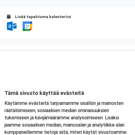
Lisää tapahtuma kalenteriisi
Kurssipaikka
Valimo 21, Preston koulutustilat
Valimotie 21
00380 Helsinki
Tämä sivusto käyttää evästeitä
Tarkempi kartta ja ajo-ohjeet
Käytämme evästeitä tarjoamamme sisällön ja mainosten
räätälöimiseen, sosiaalisen median ominaisuuksien
tukemiseen ja kävijämäärämme analysoimiseen. Lisäksi
jaamme sosiaalisen median, mainosalan ja analytiikka-alan
kumppaneillemme tietoja siitä, miten käytät sivustoamme.