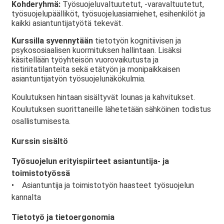
Kohderyhmä:
Työsuojeluvaltuutetut, -varavaltuutetut,
työsuojelupäälliköt, työsuojeluasiamiehet, esihenkilöt ja
kaikki asiantuntijatyötä tekevät.
Kurssilla syvennytään
tietotyön kognitiivisen ja
psykososiaalisen kuormituksen hallintaan. Lisäksi
käsitellään työyhteisön vuorovaikutusta ja
ristiriitatilanteita sekä etätyön ja monipaikkaisen
asiantuntijatyön työsuojelunäkökulmia.
Koulutuksen hintaan sisältyvät lounas ja kahvitukset.
Koulutuksen suorittaneille lähetetään sähköinen todistus
osallistumisesta.
Kurssin sisältö
Työsuojelun erityispiirteet asiantuntija- ja
toimistotyössä
• Asiantuntija ja toimistotyön haasteet työsuojelun
kannalta
Tietotyö ja tietoergonomia