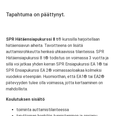
Tapahtuma on päättynyt.
SPR Hätäensiapukurssi 8 t®
kurssilla harjoitellaan
hätäensiavun aiheita. Tavoitteena on lisätä
auttamisrohkeutta henkeä uhkaavissa tilanteissa. SPR
Hätäensiapukurssi 8 t® todistus on voimassa 3 vuotta ja
sillä voi jatkaa yhden kerran SPR Ensiapukurssi EA 1® tai
SPR Ensiapukurssi EA 2® voimassaoloaikaa kolmeksi
vuodeksi eteenpäin. Huomioithan, että EA1® tai EA2®
pätevyyden tulee olla voimassa, jotta kertaaminen on
mahdollista.
Koulutuksen sisältö
toiminta auttamistilanteessa
tajuttoman henkilön tunnistaminen ja ensiapu