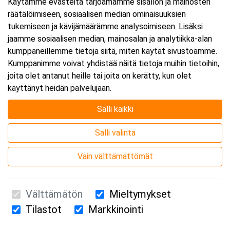
Käytämme evästeitä tarjoamamme sisällön ja mainosten
räätälöimiseen, sosiaalisen median ominaisuuksien
tukemiseen ja kävijämäärämme analysoimiseen. Lisäksi
jaamme sosiaalisen median, mainosalan ja analytiikka-alan
kumppaneillemme tietoja siitä, miten käytät sivustoamme.
Kumppanimme voivat yhdistää näitä tietoja muihin tietoihin,
joita olet antanut heille tai joita on kerätty, kun olet
käyttänyt heidän palvelujaan.
Salli kaikki
Salli valinta
Vain välttämättömät
Välttämätön
Mieltymykset
Tilastot
Markkinointi
Suomen Ensiapukoulutus Oy / Valimotie 21 / 00380 Helsinki
010 5251 260 /
kurssille@suomenensiapukoulutus.fi