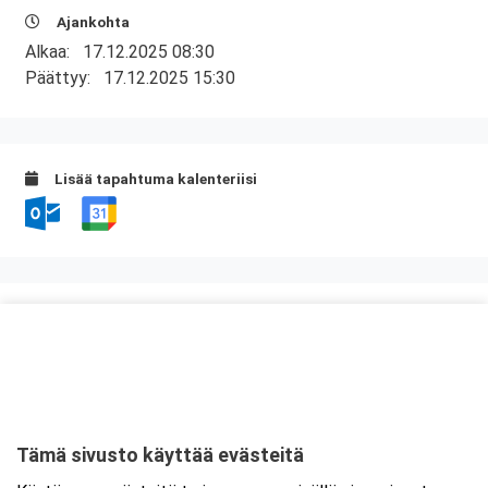
Ajankohta
Alkaa:
17.12.2025 08:30
Päättyy:
17.12.2025 15:30
Lisää tapahtuma kalenteriisi
Kurssipaikka
Knitter Business Park, Preston koulutustilat
Kutojantie 6-8 (8.krs)
02630 Espoo
Tämä sivusto käyttää evästeitä
Tarkempi kartta ja ajo-ohjeet