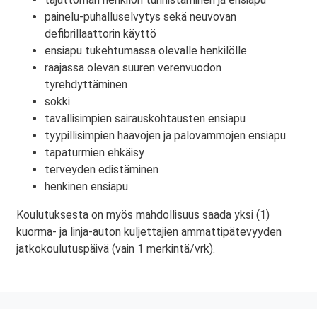
painelu-puhalluselvytys sekä neuvovan
defibrillaattorin käyttö
ensiapu tukehtumassa olevalle henkilölle
raajassa olevan suuren verenvuodon
tyrehdyttäminen
sokki
tavallisimpien sairauskohtausten ensiapu
tyypillisimpien haavojen ja palovammojen ensiapu
tapaturmien ehkäisy
terveyden edistäminen
henkinen ensiapu
Koulutuksesta on myös mahdollisuus saada yksi (1)
kuorma- ja linja-auton kuljettajien ammattipätevyyden
jatkokoulutuspäivä (vain 1 merkintä/vrk).