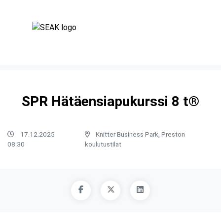
SPR Hätäensiapukurssi 8 t®
17.12.2025
Knitter Business Park, Preston
08:30
koulutustilat