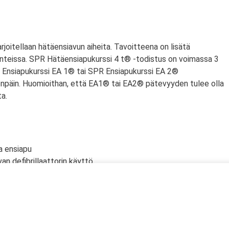
arjoitellaan hätäensiavun aiheita. Tavoitteena on lisätä
nteissa. SPR Hätäensiapukurssi 4 t® -todistus on voimassa 3
PR Ensiapukurssi EA 1® tai SPR Ensiapukurssi EA 2®
npäin. Huomioithan, että EA1® tai EA2® pätevyyden tulee olla
a.
a ensiapu
an defibrillaattorin käyttö
lölle
n tyrehdyttäminen