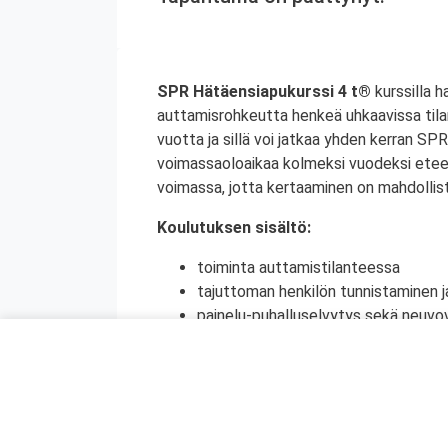
SPR Hätäensiapukurssi 4 t®
kurssilla h
auttamisrohkeutta henkeä uhkaavissa tila
vuotta ja sillä voi jatkaa yhden kerran S
voimassaoloaikaa kolmeksi vuodeksi etee
voimassa, jotta kertaaminen on mahdollist
Koulutuksen sisältö:
toiminta auttamistilanteessa
tajuttoman henkilön tunnistaminen j
painelu-puhalluselvytys sekä neuvov
ensiapu tukehtumassa olevalle henki
raajassa olevan suuren verenvuodo
sokki
tapaturmien ehkäisy