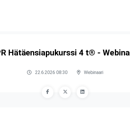
R Hätäensiapukurssi 4 t® - Webina
22.6.2026 08:30
Webinaari