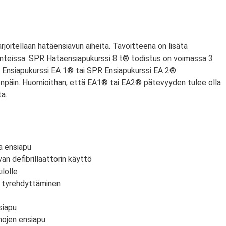
arjoitellaan hätäensiavun aiheita. Tavoitteena on lisätä
anteissa. SPR Hätäensiapukurssi 8 t® todistus on voimassa 3
PR Ensiapukurssi EA 1® tai SPR Ensiapukurssi EA 2®
npäin. Huomioithan, että EA1® tai EA2® pätevyyden tulee olla
a.
a ensiapu
an defibrillaattorin käyttö
lölle
n tyrehdyttäminen
siapu
mojen ensiapu