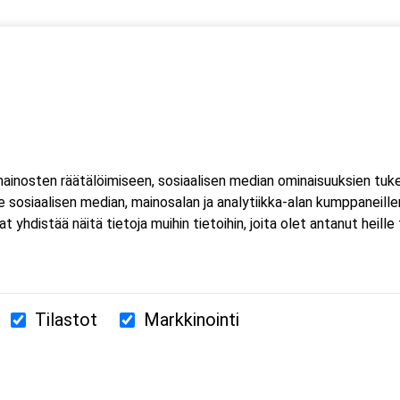
 yksi (1) kuorma- ja linja-auton kuljettajien ammattipätevyyden
inosten räätälöimiseen, sosiaalisen median ominaisuuksien tuk
sosiaalisen median, mainosalan ja analytiikka-alan kumppaneillem
istää näitä tietoja muihin tietoihin, joita olet antanut heille ta
Tilastot
Markkinointi
380 Helsinki
us.fi