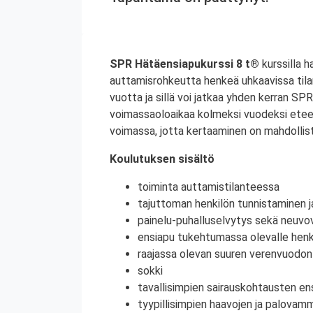
SPR Hätäensiapukurssi 8 t®
kurssilla h
auttamisrohkeutta henkeä uhkaavissa til
vuotta ja sillä voi jatkaa yhden kerran S
voimassaoloaikaa kolmeksi vuodeksi etee
voimassa, jotta kertaaminen on mahdollist
Koulutuksen sisältö
toiminta auttamistilanteessa
tajuttoman henkilön tunnistaminen j
painelu-puhalluselvytys sekä neuvov
ensiapu tukehtumassa olevalle henki
raajassa olevan suuren verenvuodo
sokki
tavallisimpien sairauskohtausten en
tyypillisimpien haavojen ja palovam