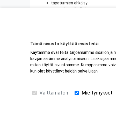
tapaturmien ehkäisy
terveyden edistäminen
henkinen ensiapu
Koulutuksesta on myös mahdollisuus saada
jatkokoulutuspäivä (vain 1 merkintä/vrk).
Tämä sivusto käyttää evästeitä
Käytämme evästeitä tarjoamamme sisällön ja ma
kävijämäärämme analysoimiseen. Lisäksi jaamme 
miten käytät sivustoamme. Kumppanimme voivat yhd
kun olet käyttänyt heidän palvelujaan.
Välttämätön
Mieltymykset
Suomen Ensiapukoulutus Oy / Valimotie 21 / 00
010 5251 260 /
kurssille@suomenensiapukoulut
Tietosuojaseloste ja evästeiden käyttö