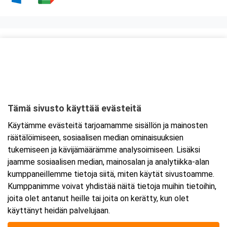
Kurssipaikka
Hotel Savonia
Sammakkolammentie 2
70200 Kuopio
Tämä sivusto käyttää evästeitä
Tarkempi kartta ja ajo-ohjeet
Käytämme evästeitä tarjoamamme sisällön ja mainosten
räätälöimiseen, sosiaalisen median ominaisuuksien
tukemiseen ja kävijämäärämme analysoimiseen. Lisäksi
jaamme sosiaalisen median, mainosalan ja analytiikka-alan
kumppaneillemme tietoja siitä, miten käytät sivustoamme.
Kumppanimme voivat yhdistää näitä tietoja muihin tietoihin,
joita olet antanut heille tai joita on kerätty, kun olet
käyttänyt heidän palvelujaan.