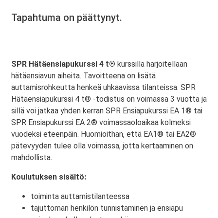
Tapahtuma on päättynyt.
SPR Hätäensiapukurssi 4 t®
kurssilla harjoitellaan
hätäensiavun aiheita. Tavoitteena on lisätä
auttamisrohkeutta henkeä uhkaavissa tilanteissa. SPR
Hätäensiapukurssi 4 t® -todistus on voimassa 3 vuotta ja
sillä voi jatkaa yhden kerran SPR Ensiapukurssi EA 1® tai
SPR Ensiapukurssi EA 2® voimassaoloaikaa kolmeksi
vuodeksi eteenpäin. Huomioithan, että EA1® tai EA2®
pätevyyden tulee olla voimassa, jotta kertaaminen on
mahdollista.
Koulutuksen sisältö:
toiminta auttamistilanteessa
tajuttoman henkilön tunnistaminen ja ensiapu