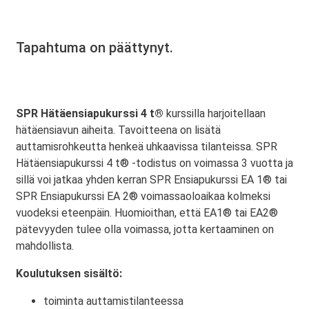
Tapahtuma on päättynyt.
SPR Hätäensiapukurssi 4 t®
kurssilla harjoitellaan
hätäensiavun aiheita. Tavoitteena on lisätä
auttamisrohkeutta henkeä uhkaavissa tilanteissa. SPR
Hätäensiapukurssi 4 t® -todistus on voimassa 3 vuotta ja
sillä voi jatkaa yhden kerran SPR Ensiapukurssi EA 1® tai
SPR Ensiapukurssi EA 2® voimassaoloaikaa kolmeksi
vuodeksi eteenpäin. Huomioithan, että EA1® tai EA2®
pätevyyden tulee olla voimassa, jotta kertaaminen on
mahdollista.
Koulutuksen sisältö:
toiminta auttamistilanteessa