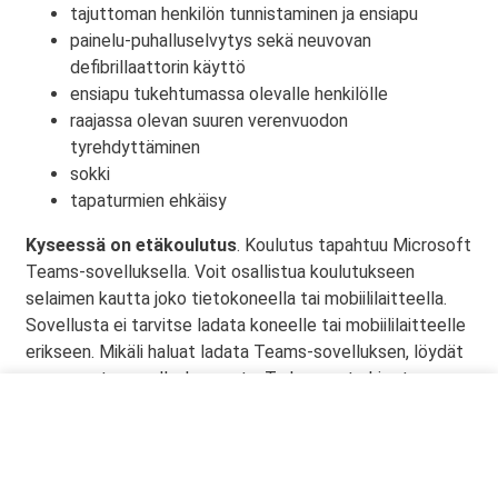
tajuttoman henkilön tunnistaminen ja ensiapu
painelu-puhalluselvytys sekä neuvovan
defibrillaattorin käyttö
ensiapu tukehtumassa olevalle henkilölle
raajassa olevan suuren verenvuodon
tyrehdyttäminen
sokki
tapaturmien ehkäisy
Kyseessä on etäkoulutus
. Koulutus tapahtuu Microsoft
Teams-sovelluksella. Voit osallistua koulutukseen
selaimen kautta joko tietokoneella tai mobiililaitteella.
Sovellusta ei tarvitse ladata koneelle tai mobiililaitteelle
erikseen. Mikäli haluat ladata Teams-sovelluksen, löydät
sen omasta sovelluskaupasta. Tarkemmat ohjeet
lähetetään vahvistusviestissä.