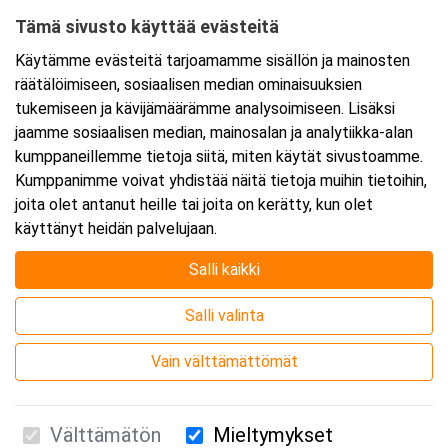
Tämä sivusto käyttää evästeitä
Ajankohta
Käytämme evästeitä tarjoamamme sisällön ja mainosten
Alkaa:
26.6.2026 08:30
räätälöimiseen, sosiaalisen median ominaisuuksien
Päättyy:
26.6.2026 11:45
tukemiseen ja kävijämäärämme analysoimiseen. Lisäksi
jaamme sosiaalisen median, mainosalan ja analytiikka-alan
kumppaneillemme tietoja siitä, miten käytät sivustoamme.
Lisää tapahtuma kalenteriisi
Kumppanimme voivat yhdistää näitä tietoja muihin tietoihin,
joita olet antanut heille tai joita on kerätty, kun olet
käyttänyt heidän palvelujaan.
Salli kaikki
Kurssipaikka
Salli valinta
Webinaari
Vain välttämättömät
Välttämätön
Mieltymykset