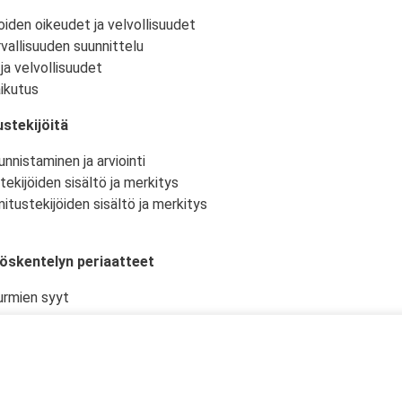
oiden oikeudet ja velvollisuudet
vallisuuden suunnittelu
ja velvollisuudet
ikutus
stekijöitä
nnistaminen ja arviointi
tekijöiden sisältö ja merkitys
itustekijöiden sisältö ja merkitys
yöskentelyn periaatteet
urmien syyt
istö ja -olosuhteet
kselliset työtehtävät ja niiden suunnittelu
en työturvallisuudelle