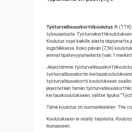
Työturvallisuuskorttikoulutus ®
(TTK) 
työsuojelusta. Työturvakorttikoulutuksen 
Koulutus sopii kaikille alasta riippumatta j
logistiikkassa. Koko päivän (7,5h) koulutu
ammattipätevyysmerkintä (vain 1 merkintä
Järjestämme työturvallisuuskorttikoulutuk
työturvallisuuskortin kertauskoulutuksena
työturvallisuuskortti koulutukseen osalli
järjestetään tämän työturvallisuuskorttiko
kertauskoulutukseen, valitse lipuksi "Työt
Tämä koulutus on suomenkielinen. The cou
Koulutukseen ei sisälly tarjoiluita. Koul
lounaaseen.