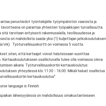
antaa perustiedot työntekijälle työympäristön vaaroista ja
tavoitteena on parantaa yhteisten työpaikkojen turvallisuutta.
a sitä tarvitaan erityisesti rakennusalalla, teollisuudessa ja
ksesta on mahdollista saada yksi (1) kuljettajan jatkokoulutuksen
/vrk). Työturvallisuuskortti on voimassa 5 vuotta.
set siten, että kertaajat voivat halutessaan suorittaa
. Kertauskoulutukseen osallistuvalla tulee olla voimassa oleva
stumisen aikana. Työturvallisuuskortin kertauskoulutus
ulutuksen yhteydessä klo 11:30 - 16:00. Mikäli haluat osallistua
urvallisuuskortin kertauskoulutus".
rse language is Finnish.
utuspaikan läheisyydessä on mahdollisuus omakustanteiseen