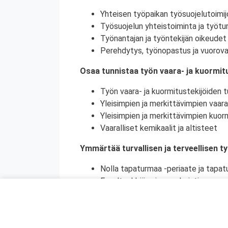
Yhteisen työpaikan työsuojelutoimij
Työsuojelun yhteistoiminta ja työtur
Työnantajan ja työntekijän oikeudet 
Perehdytys, työnopastus ja vuorova
Osaa tunnistaa työn vaara- ja kuormitu
Työn vaara- ja kuormitustekijöiden tu
Yleisimpien ja merkittävimpien vaara
Yleisimpien ja merkittävimpien kuorm
Vaaralliset kemikaalit ja altisteet
Ymmärtää turvallisen ja terveellisen t
Nolla tapaturmaa -periaate ja tapat
Ennaltaehkäisy ja ennakointi
Turvallinen ja terveellinen työympär
Vaaralliset, luvanvaraiset ja poikkeu
Ymmärtää ihmisen toiminnan merkityks