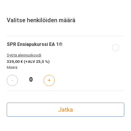
Valitse henkilöiden määrä
SPR Ensiapukurssi EA 1®
Syötä alennuskoodi
329,00 €
(+ALV 25,5 %)
Määrä:
-
+