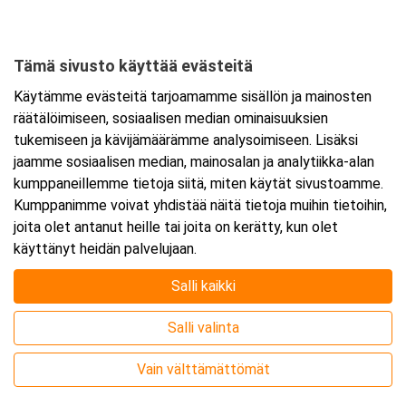
Tämä sivusto käyttää evästeitä
Ajankohta
Käytämme evästeitä tarjoamamme sisällön ja mainosten
Alkaa:
12.10.2026 08:30
räätälöimiseen, sosiaalisen median ominaisuuksien
Päättyy:
13.10.2026 15:30
tukemiseen ja kävijämäärämme analysoimiseen. Lisäksi
jaamme sosiaalisen median, mainosalan ja analytiikka-alan
kumppaneillemme tietoja siitä, miten käytät sivustoamme.
Lisää tapahtuma kalenteriisi
Kumppanimme voivat yhdistää näitä tietoja muihin tietoihin,
joita olet antanut heille tai joita on kerätty, kun olet
käyttänyt heidän palvelujaan.
Salli kaikki
Kurssipaikka
Salli valinta
Webinaari
Vain välttämättömät