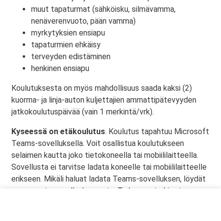
muut tapaturmat (sähköisku, silmävamma,
nenäverenvuoto, pään vamma)
myrkytyksien ensiapu
tapaturmien ehkäisy
terveyden edistäminen
henkinen ensiapu
Koulutuksesta on myös mahdollisuus saada kaksi (2)
kuorma- ja linja-auton kuljettajien ammattipätevyyden
jatkokoulutuspäivää (vain 1 merkintä/vrk).
Kyseessä on etäkoulutus
. Koulutus tapahtuu Microsoft
Teams-sovelluksella. Voit osallistua koulutukseen
selaimen kautta joko tietokoneella tai mobiililaitteella.
Sovellusta ei tarvitse ladata koneelle tai mobiililaitteelle
erikseen. Mikäli haluat ladata Teams-sovelluksen, löydät
sen omasta sovelluskaupasta. Tarkemmat ohjeet
lähetetään vahvistusviestissä