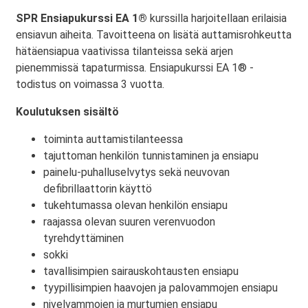
SPR Ensiapukurssi EA 1®
kurssilla harjoitellaan erilaisia
ensiavun aiheita. Tavoitteena on lisätä auttamisrohkeutta
hätäensiapua vaativissa tilanteissa sekä arjen
pienemmissä tapaturmissa. Ensiapukurssi EA 1® -
todistus on voimassa 3 vuotta.
Koulutuksen sisältö
toiminta auttamistilanteessa
tajuttoman henkilön tunnistaminen ja ensiapu
painelu-puhalluselvytys sekä neuvovan
defibrillaattorin käyttö
tukehtumassa olevan henkilön ensiapu
raajassa olevan suuren verenvuodon
tyrehdyttäminen
sokki
tavallisimpien sairauskohtausten ensiapu
tyypillisimpien haavojen ja palovammojen ensiapu
nivelvammojen ja murtumien ensiapu