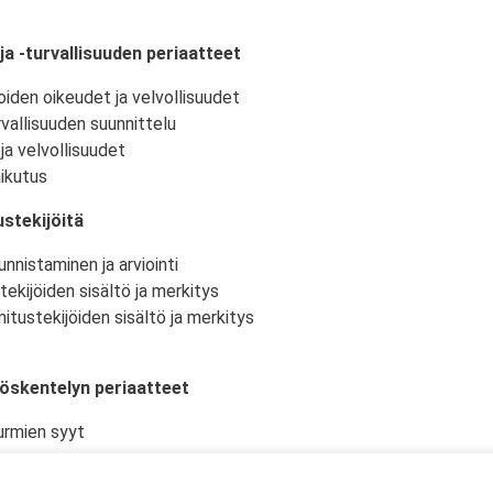
ja -turvallisuuden periaatteet
oiden oikeudet ja velvollisuudet
vallisuuden suunnittelu
ja velvollisuudet
ikutus
stekijöitä
nnistaminen ja arviointi
tekijöiden sisältö ja merkitys
itustekijöiden sisältö ja merkitys
yöskentelyn periaatteet
urmien syyt
istö ja -olosuhteet