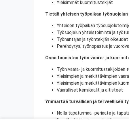
Yleisimmät kuormitustekijät
Tietää yhteisen työpaikan työsuojelun 
Yhteisen työpaikan työsuojelutoimij
Työsuojelun yhteistoiminta ja työtur
Työnantajan ja työntekijän oikeudet 
Perehdytys, työnopastus ja vuorova
Osaa tunnistaa työn vaara- ja kuormitu
Työn vaara- ja kuormitustekijöiden tu
Yleisimpien ja merkittävimpien vaara
Yleisimpien ja merkittävimpien kuorm
Vaaralliset kemikaalit ja altisteet
Ymmärtää turvallisen ja terveellisen t
Nolla tapaturmaa -periaate ja tapat
Ennaltaehkäisy ja ennakointi
Turvallinen ja terveellinen työympär