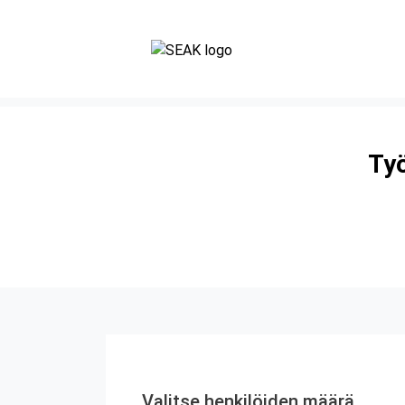
Työ
Valitse henkilöiden määrä