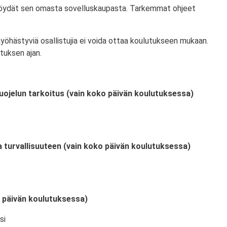
 löydät sen omasta sovelluskaupasta. Tarkemmat ohjeet
myöhästyviä osallistujia ei voida ottaa koulutukseen mukaan.
tuksen ajan.
uojelun tarkoitus (vain koko päivän koulutuksessa)
a turvallisuuteen (vain koko päivän koulutuksessa)
o päivän koulutuksessa)
si