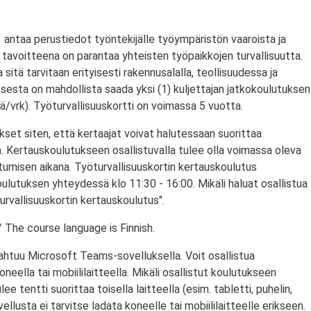
antaa perustiedot työntekijälle työympäristön vaaroista ja
tavoitteena on parantaa yhteisten työpaikkojen turvallisuutta.
a sitä tarvitaan erityisesti rakennusalalla, teollisuudessa ja
ksesta on mahdollista saada yksi (1) kuljettajan jatkokoulutuksen
/vrk). Työturvallisuuskortti on voimassa 5 vuotta.
set siten, että kertaajat voivat halutessaan suorittaa
. Kertauskoulutukseen osallistuvalla tulee olla voimassa oleva
stumisen aikana. Työturvallisuuskortin kertauskoulutus
ulutuksen yhteydessä klo 11:30 - 16:00. Mikäli haluat osallistua
urvallisuuskortin kertauskoulutus".
 The course language is Finnish.
ahtuu Microsoft Teams-sovelluksella. Voit osallistua
eella tai mobiililaitteella. Mikäli osallistut koulutukseen
ulee tentti suorittaa toisella laitteella (esim. tabletti, puhelin,
llusta ei tarvitse ladata koneelle tai mobiililaitteelle erikseen.