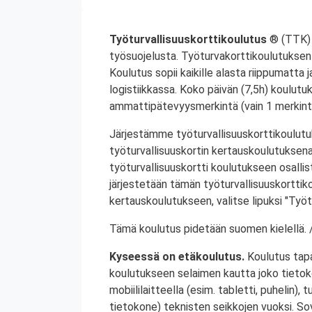
Työturvallisuuskorttikoulutus
® (TTK) 
työsuojelusta. Työturvakorttikoulutuksen 
Koulutus sopii kaikille alasta riippumatta j
logistiikkassa. Koko päivän (7,5h) koulutu
ammattipätevyysmerkintä (vain 1 merkintä
Järjestämme työturvallisuuskorttikoulutuk
työturvallisuuskortin kertauskoulutuksena
työturvallisuuskortti koulutukseen osalli
järjestetään tämän työturvallisuuskorttiko
kertauskoulutukseen, valitse lipuksi "Työt
Tämä koulutus pidetään suomen kielellä. /
Kyseessä on etäkoulutus.
Koulutus tap
koulutukseen selaimen kautta joko tietokon
mobiililaitteella (esim. tabletti, puhelin), t
tietokone) teknisten seikkojen vuoksi. Sove