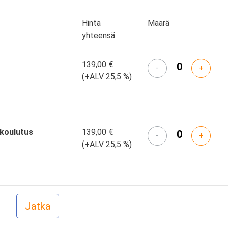
Hinta
Määrä
yhteensä
139,00 €
-
+
(+ALV 25,5 %)
skoulutus
139,00 €
-
+
(+ALV 25,5 %)