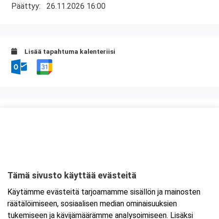
Päättyy:
26.11.2026 16:00
Lisää tapahtuma kalenteriisi
Kurssipaikka
Valimo 21, Preston koulutustilat
Valimotie 21
00380 Helsinki
Tämä sivusto käyttää evästeitä
Tarkempi kartta ja ajo-ohjeet
Käytämme evästeitä tarjoamamme sisällön ja mainosten
räätälöimiseen, sosiaalisen median ominaisuuksien
tukemiseen ja kävijämäärämme analysoimiseen. Lisäksi