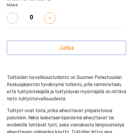
Määrä:
-
+
Tulitöiden turvallisuustutkinto on Suomen Pelastusalan
Keskusjärjestön hyväksymä tutkinto, jolla varmistetaan,
että tulityöntekijällä ja tulityöluvan myöntäjällä on riittävä
tieto tulityöturvallisuudesta.
Tulityöt ovat töitä, jotka aiheuttavat ympäristössä
paloriskin. Niiksi lasketaan kipinöintiä aiheuttavat tai
avoliekillä tehtävät työt, sekä voimakasta lämpösäteilyä
aiheuttavien välineiden käyttö. Tulitöihin liittyy aina