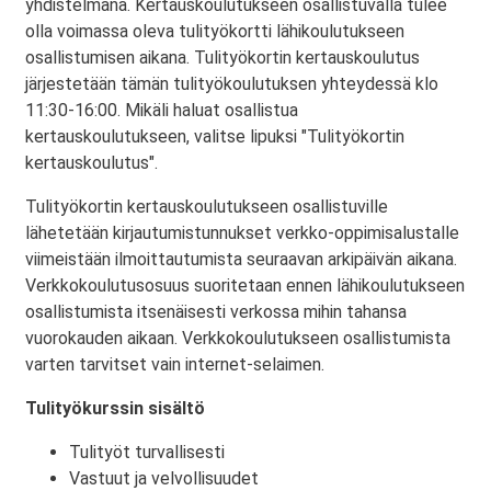
yhdistelmänä. Kertauskoulutukseen osallistuvalla tulee
olla voimassa oleva tulityökortti lähikoulutukseen
osallistumisen aikana. Tulityökortin kertauskoulutus
järjestetään tämän tulityökoulutuksen yhteydessä klo
11:30-16:00. Mikäli haluat osallistua
kertauskoulutukseen, valitse lipuksi "Tulityökortin
kertauskoulutus".
Tulityökortin kertauskoulutukseen osallistuville
lähetetään kirjautumistunnukset verkko-oppimisalustalle
viimeistään ilmoittautumista seuraavan arkipäivän aikana.
Verkkokoulutusosuus suoritetaan ennen lähikoulutukseen
osallistumista itsenäisesti verkossa mihin tahansa
vuorokauden aikaan. Verkkokoulutukseen osallistumista
varten tarvitset vain internet-selaimen.
Tulityökurssin sisältö
Tulityöt turvallisesti
Vastuut ja velvollisuudet