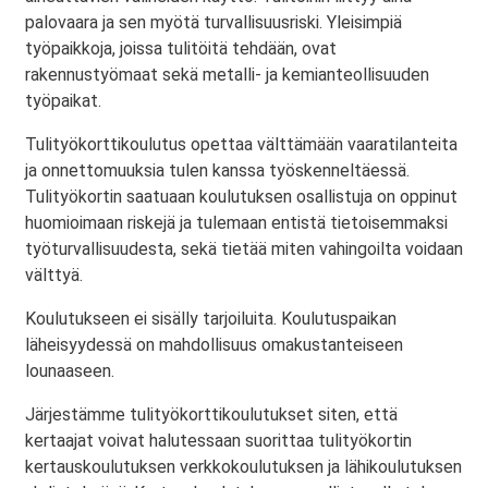
palovaara ja sen myötä turvallisuusriski. Yleisimpiä
työpaikkoja, joissa tulitöitä tehdään, ovat
rakennustyömaat sekä metalli- ja kemianteollisuuden
työpaikat.
Tulityökorttikoulutus opettaa välttämään vaaratilanteita
ja onnettomuuksia tulen kanssa työskenneltäessä.
Tulityökortin saatuaan koulutuksen osallistuja on oppinut
huomioimaan riskejä ja tulemaan entistä tietoisemmaksi
työturvallisuudesta, sekä tietää miten vahingoilta voidaan
välttyä.
Koulutukseen ei sisälly tarjoiluita. Koulutuspaikan
läheisyydessä on mahdollisuus omakustanteiseen
lounaaseen.
Järjestämme tulityökorttikoulutukset siten, että
kertaajat voivat halutessaan suorittaa tulityökortin
kertauskoulutuksen verkkokoulutuksen ja lähikoulutuksen