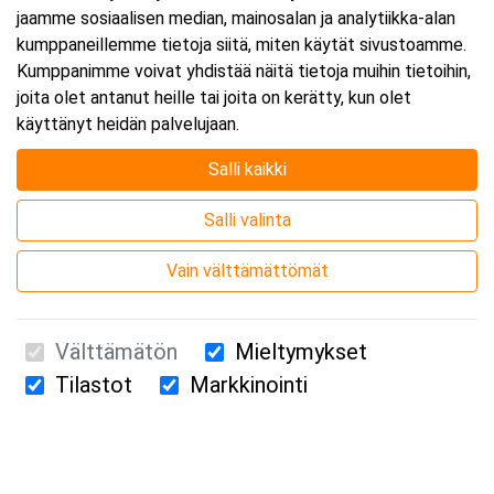
jaamme sosiaalisen median, mainosalan ja analytiikka-alan
kumppaneillemme tietoja siitä, miten käytät sivustoamme.
Kumppanimme voivat yhdistää näitä tietoja muihin tietoihin,
joita olet antanut heille tai joita on kerätty, kun olet
käyttänyt heidän palvelujaan.
Salli kaikki
Salli valinta
Vain välttämättömät
Välttämätön
Mieltymykset
Tilastot
Markkinointi
Suomen Ensiapukoulutus Oy / Valimotie 21 / 00380 Helsinki
010 5251 260 /
kurssille@suomenensiapukoulutus.fi
Tietosuojaseloste ja evästeiden käyttö