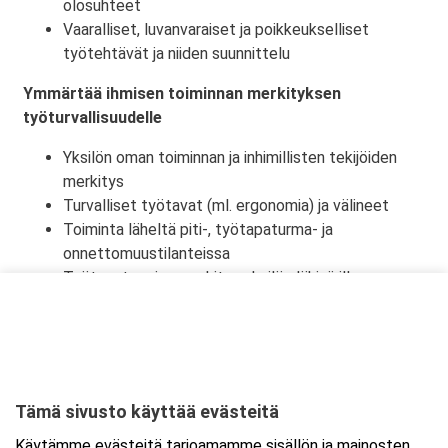
olosuhteet
Vaaralliset, luvanvaraiset ja poikkeukselliset
työtehtävät ja niiden suunnittelu
Ymmärtää ihmisen toiminnan merkityksen
työturvallisuudelle
Yksilön oman toiminnan ja inhimillisten tekijöiden
merkitys
Turvalliset työtavat (ml. ergonomia) ja välineet
Toiminta läheltä piti-, työtapaturma- ja
onnettomuustilanteissa
Työtapaturmien merkitys yksilön lähipiirille,
työyhteisölle ja yhteiskunnalle
Tämä sivusto käyttää evästeitä
Ajankohta
Käytämme evästeitä tarjoamamme sisällön ja mainosten
Alkaa:
17.12.2026 08:30