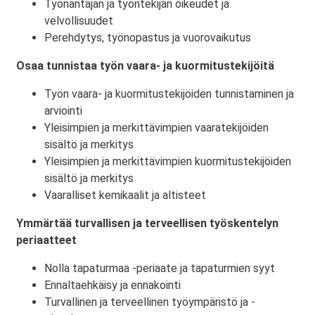
Työnantajan ja työntekijän oikeudet ja
velvollisuudet
Perehdytys, työnopastus ja vuorovaikutus
Osaa tunnistaa työn vaara- ja kuormitustekijöitä
Työn vaara- ja kuormitustekijöiden tunnistaminen ja
arviointi
Yleisimpien ja merkittävimpien vaaratekijöiden
sisältö ja merkitys
Yleisimpien ja merkittävimpien kuormitustekijöiden
sisältö ja merkitys
Vaaralliset kemikaalit ja altisteet
Ymmärtää turvallisen ja terveellisen työskentelyn
periaatteet
Nolla tapaturmaa -periaate ja tapaturmien syyt
Ennaltaehkäisy ja ennakointi
Turvallinen ja terveellinen työympäristö ja -