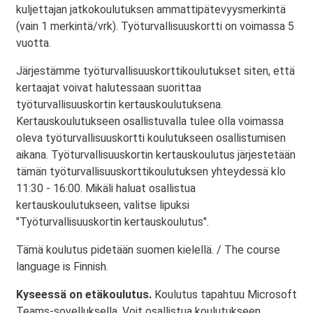
kuljettajan jatkokoulutuksen ammattipätevyysmerkintä
(vain 1 merkintä/vrk). Työturvallisuuskortti on voimassa 5
vuotta.
Järjestämme työturvallisuuskorttikoulutukset siten, että
kertaajat voivat halutessaan suorittaa
työturvallisuuskortin kertauskoulutuksena.
Kertauskoulutukseen osallistuvalla tulee olla voimassa
oleva työturvallisuuskortti koulutukseen osallistumisen
aikana. Työturvallisuuskortin kertauskoulutus järjestetään
tämän työturvallisuuskorttikoulutuksen yhteydessä klo
11:30 - 16:00. Mikäli haluat osallistua
kertauskoulutukseen, valitse lipuksi
"Työturvallisuuskortin kertauskoulutus".
Tämä koulutus pidetään suomen kielellä. / The course
language is Finnish.
Kyseessä on etäkoulutus.
Koulutus tapahtuu Microsoft
Teams-sovelluksella. Voit osallistua koulutukseen