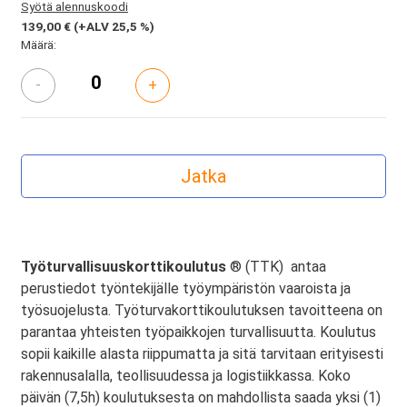
Syötä alennuskoodi
139,00 €
(+ALV 25,5 %)
Määrä:
-
+
Työturvallisuuskorttikoulutus
® (TTK) antaa
perustiedot työntekijälle työympäristön vaaroista ja
työsuojelusta. Työturvakorttikoulutuksen tavoitteena on
parantaa yhteisten työpaikkojen turvallisuutta. Koulutus
sopii kaikille alasta riippumatta ja sitä tarvitaan erityisesti
rakennusalalla, teollisuudessa ja logistiikkassa. Koko
päivän (7,5h) koulutuksesta on mahdollista saada yksi (1)