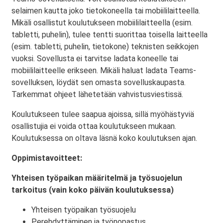
selaimen kautta joko tietokoneella tai mobiililaitteella.
Mikäli osallistut koulutukseen mobiililaitteella (esim.
tabletti, puhelin), tulee tentti suorittaa toisella laitteella
(esim. tabletti, puhelin, tietokone) teknisten seikkojen
vuoksi. Sovellusta ei tarvitse ladata koneelle tai
mobiililaitteelle erikseen. Mikäli haluat ladata Teams-
sovelluksen, löydät sen omasta sovelluskaupasta.
Tarkemmat ohjeet lähetetään vahvistusviestissä.
Koulutukseen tulee saapua ajoissa, sillä myöhästyviä
osallistujia ei voida ottaa koulutukseen mukaan.
Koulutuksessa on oltava läsnä koko koulutuksen ajan.
Oppimistavoitteet:
Yhteisen työpaikan määritelmä ja työsuojelun
tarkoitus (vain koko päivän koulutuksessa)
Yhteisen työpaikan työsuojelu
Perehdyttäminen ja työnopastus