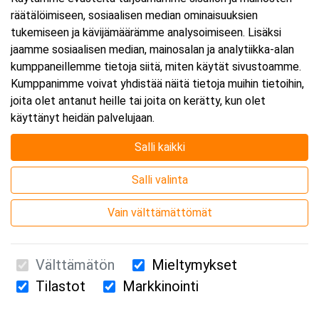
räätälöimiseen, sosiaalisen median ominaisuuksien
Päättyy:
17.12.2026 16:00
tukemiseen ja kävijämäärämme analysoimiseen. Lisäksi
jaamme sosiaalisen median, mainosalan ja analytiikka-alan
kumppaneillemme tietoja siitä, miten käytät sivustoamme.
Lisää tapahtuma kalenteriisi
Kumppanimme voivat yhdistää näitä tietoja muihin tietoihin,
joita olet antanut heille tai joita on kerätty, kun olet
käyttänyt heidän palvelujaan.
Salli kaikki
Kurssipaikka
Salli valinta
Webinaari
Vain välttämättömät
Välttämätön
Mieltymykset
Tilastot
Markkinointi
Suomen Ensiapukoulutus Oy / Valimotie 21 / 00380 Helsinki
010 5251 260 /
kurssille@suomenensiapukoulutus.fi