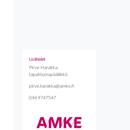
Lisätiedot
Pirve Harakka,
tapahtumapäällikkö
pirve.harakka@amke.fi
044 9747547