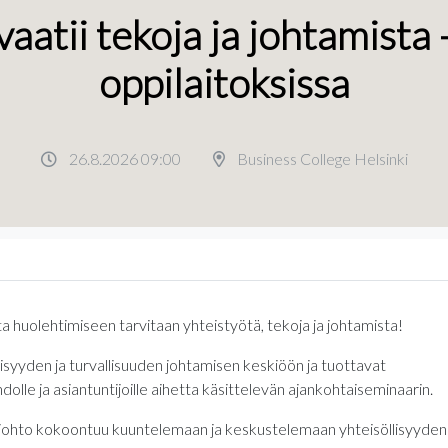
aatii tekoja ja johtamista 
oppilaitoksissa
26.8.2026 09:00
Business College Helsinki
ta huolehtimiseen tarvitaan yhteistyötä, tekoja ja johtamista!
isyyden ja turvallisuuden johtamisen keskiöön ja tuottavat
olle ja asiantuntijoille aihetta käsittelevän ajankohtaiseminaarin.
 johto kokoontuu kuuntelemaan ja keskustelemaan yhteisöllisyyden