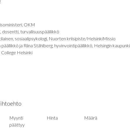
!
orisoministeri, OKM
 dosentti, turvallisuuspäällikkö
ainen, sosiaalipsykologi, Nuorten kriisipiste/HelsinkiMissio
päällikkö ja Riina Ståhlberg, hyvinvointipäällikkö, Helsingin kaupunki
s College Helsinki
aihtoehto
Myynti
Hinta
Määrä
päättyy