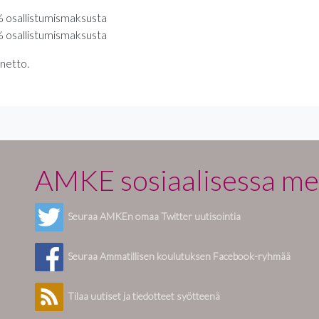
% osallistumismaksusta
% osallistumismaksusta
netto.
AMKE sosiaalisessa me
Seuraa AMKEn omaa Twitter uutisointia
Seuraa Ammatillisen koulutuksen Facebook-ryhmää
Tilaa uutiset ja tiedotteet syötteenä