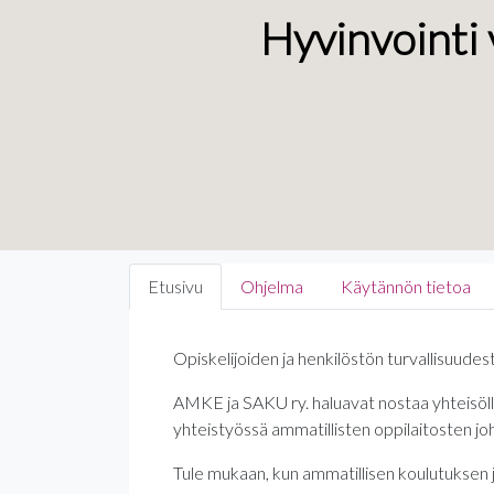
Hyvinvointi v
Etusivu
Ohjelma
Käytännön tietoa
Opiskelijoiden ja henkilöstön turvallisuudes
AMKE ja SAKU ry. haluavat nostaa yhteisöll
yhteistyössä ammatillisten oppilaitosten johd
Tule mukaan, kun ammatillisen koulutuksen