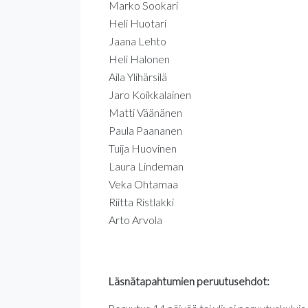
Marko Sookari
Heli Huotari
Jaana Lehto
Heli Halonen
Aila Ylihärsilä
Jaro Koikkalainen
Matti Väänänen
Paula Paananen
Tuija Huovinen
Laura Lindeman
Veka Ohtamaa
Riitta Ristlakki
Arto Arvola
Läsnätapahtumien peruutusehdot: