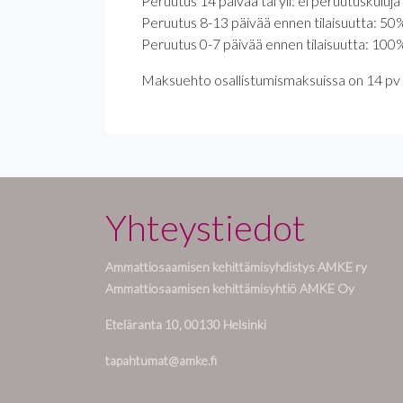
Peruutus 14 päivää tai yli: ei peruutuskuluja
Peruutus 8-13 päivää ennen tilaisuutta: 50
Peruutus 0-7 päivää ennen tilaisuutta: 100
Maksuehto osallistumismaksuissa on 14 pv 
Yhteystiedot
Ammattiosaamisen kehittämisyhdistys AMKE ry
Ammattiosaamisen kehittämisyhtiö AMKE Oy
Eteläranta 10, 00130 Helsinki
tapahtumat@amke.fi