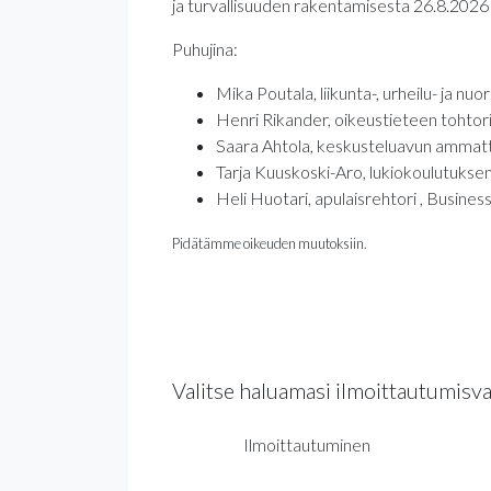
ja turvallisuuden rakentamisesta 26.8.2026
Puhujina:
Mika Poutala, liikunta-, urheilu- ja nu
Henri Rikander, oikeustieteen tohtori,
Saara Ahtola, keskusteluavun ammattil
Tarja Kuuskoski-Aro, lukiokoulutuksen 
Heli Huotari, apulaisrehtori , Busines
Pidätämme oikeuden muutoksiin.
Valitse haluamasi ilmoittautumisv
Ilmoittautuminen