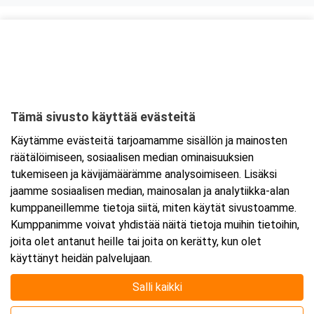
Kurssipaikka
Fast Oy
Kiilletie 1
90620 Oulu
Tämä sivusto käyttää evästeitä
Tarkempi kartta ja ajo-ohjeet
Käytämme evästeitä tarjoamamme sisällön ja mainosten
räätälöimiseen, sosiaalisen median ominaisuuksien
tukemiseen ja kävijämäärämme analysoimiseen. Lisäksi
jaamme sosiaalisen median, mainosalan ja analytiikka-alan
kumppaneillemme tietoja siitä, miten käytät sivustoamme.
Kumppanimme voivat yhdistää näitä tietoja muihin tietoihin,
joita olet antanut heille tai joita on kerätty, kun olet
käyttänyt heidän palvelujaan.
Salli kaikki