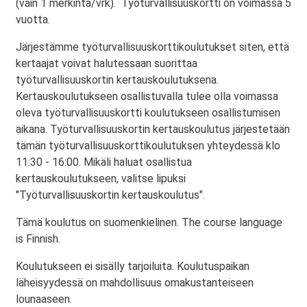
(vain 1 merkintä/vrk). Työturvallisuuskortti on voimassa 5
vuotta.
Järjestämme työturvallisuuskorttikoulutukset siten, että
kertaajat voivat halutessaan suorittaa
työturvallisuuskortin kertauskoulutuksena.
Kertauskoulutukseen osallistuvalla tulee olla voimassa
oleva työturvallisuuskortti koulutukseen osallistumisen
aikana. Työturvallisuuskortin kertauskoulutus järjestetään
tämän työturvallisuuskorttikoulutuksen yhteydessä klo
11:30 - 16:00. Mikäli haluat osallistua
kertauskoulutukseen, valitse lipuksi
"Työturvallisuuskortin kertauskoulutus".
Tämä koulutus on suomenkielinen. The course language
is Finnish.
Koulutukseen ei sisälly tarjoiluita. Koulutuspaikan
läheisyydessä on mahdollisuus omakustanteiseen
lounaaseen.