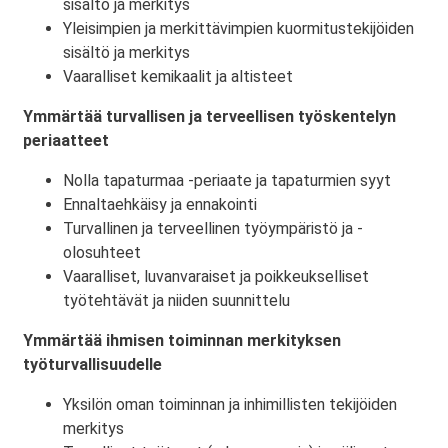
sisältö ja merkitys
Yleisimpien ja merkittävimpien kuormitustekijöiden
sisältö ja merkitys
Vaaralliset kemikaalit ja altisteet
Ymmärtää turvallisen ja terveellisen työskentelyn
periaatteet
Nolla tapaturmaa -periaate ja tapaturmien syyt
Ennaltaehkäisy ja ennakointi
Turvallinen ja terveellinen työympäristö ja -
olosuhteet
Vaaralliset, luvanvaraiset ja poikkeukselliset
työtehtävät ja niiden suunnittelu
Ymmärtää ihmisen toiminnan merkityksen
työturvallisuudelle
Yksilön oman toiminnan ja inhimillisten tekijöiden
merkitys