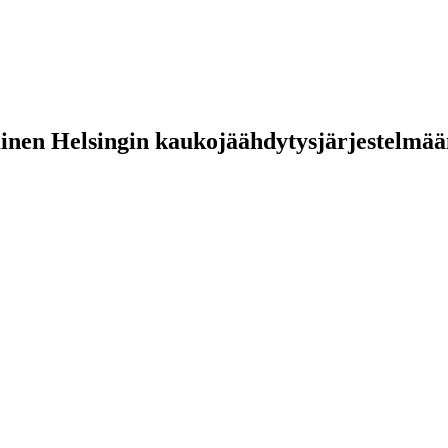
nen Helsingin kaukojäähdytysjärjestelmään