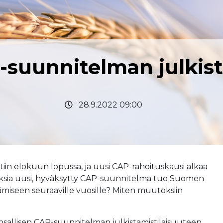
uunnitelman julkist
28.9.2022 09:00
n elokuun lopussa, ja uusi CAP-rahoituskausi alkaa
oksia uusi, hyväksytty CAP-suunnitelma tuo Suomen
iseen seuraaville vuosille? Miten muutoksiin
allisen CAP-suunnitelman julkistamistilaisuuteen