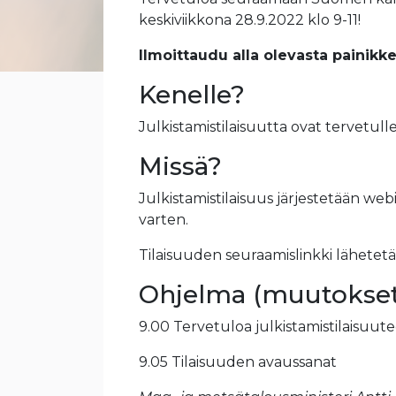
keskiviikkona 28.9.2022 klo 9-11!
llmoittaudu alla olevasta painik
Kenelle?
Julkistamistilaisuutta ovat tervetul
Missä?
Julkistamistilaisuus järjestetään w
varten.
Tilaisuuden seuraamislinkki lähetetää
Ohjelma (muutokset
9.00 Tervetuloa ​julkistamistilaisuut
9.05 Tilaisuuden avaussanat