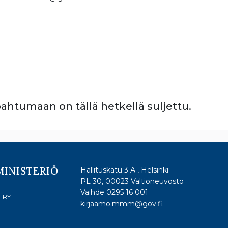
htumaan on tällä hetkellä suljettu.
MINISTERIÖ
Hallituskatu 3 A , Helsinki
PL 30, 00023 Valtioneuvosto
Vaihde 0295 16 001
TRY
kirjaamo.mmm@gov.fi.