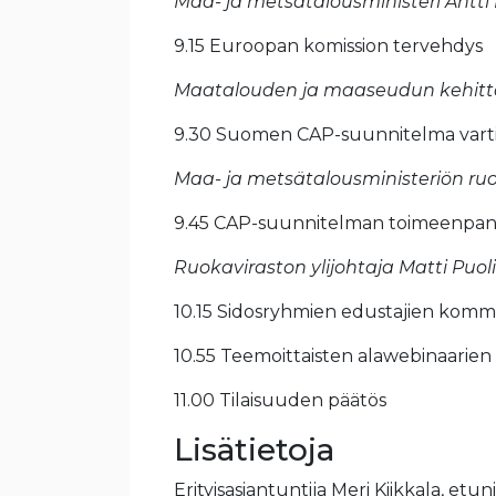
Maa- ja metsätalousministeri Antti 
9.15 Euroopan komission tervehdys
Maatalouden ja maaseudun kehittä
9.30 Suomen CAP-suunnitelma vartis
Maa- ja metsätalousministeriön ru
9.45 CAP-suunnitelman toimeenpan
Ruokaviraston ylijohtaja Matti Puol
10.15 Sidosryhmien edustajien kommen
10.55 Teemoittaisten alawebinaarien e
11.00 Tilaisuuden päätös
Lisätietoja
Erityisasiantuntija Meri Kiikkala, et