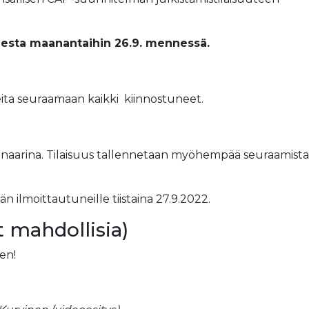
keesta maanantaihin 26.9. mennessä.
leita seuraamaan kaikki kiinnostuneet.
ebinaarina. Tilaisuus tallennetaan myöhempää seuraamista
n ilmoittautuneille tiistaina 27.9.2022.
 mahdollisia)
een!