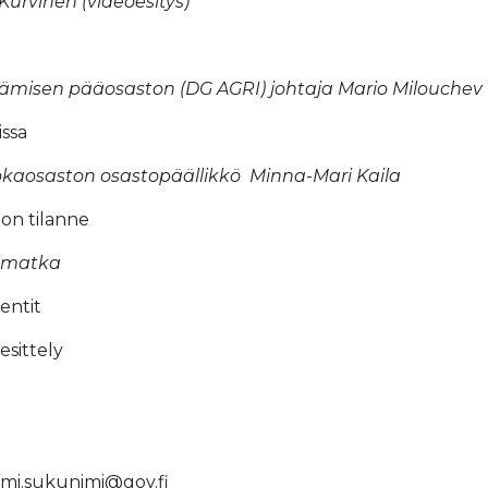
Kurvinen (videoesitys)
misen pääosaston (DG AGRI) johtaja Mario Milouchev
sa​
okaosaston osastopäällikkö Minna-Mari Kaila
on tilanne
imatka ​
tit​​
sittely​
unimi.sukunimi@gov.fi