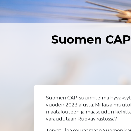
Suomen CAP-s
Suomen CAP-suunnitelma hyväksyttii
vuoden 2023 alusta. Millaisia muut
maatalouteen ja maaseudun kehittäm
varaudutaan Ruokavirastossa?
Tervetuloa seuraamaan Suomen kans