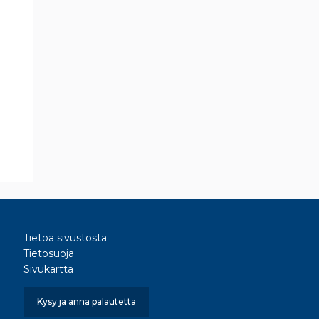
Tietoa sivustosta
Tietosuoja
Sivukartta
Kysy ja anna palautetta