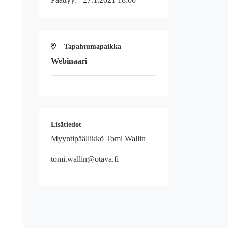
Tapahtumapaikka
Webinaari
Lisätiedot
Myyntipäällikkö Tomi Wallin
tomi.wallin@otava.fi