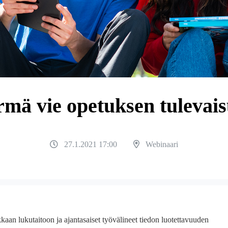
rmä vie opetuksen tulevais
27.1.2021 17:00
Webinaari
aan lukutaitoon ja ajantasaiset työvälineet tiedon luotettavuuden