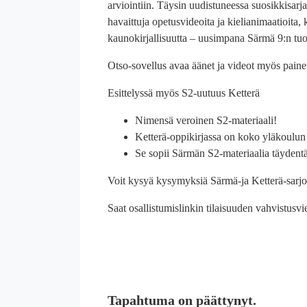
arviointiin. Täysin uudistuneessa suosikkisarja
havaittuja opetusvideoita ja kielianimaatioita,
kaunokirjallisuutta – uusimpana Särmä 9:n tuor
Otso-sovellus avaa äänet ja videot myös painet
Esittelyssä myös S2-uutuus Ketterä
Nimensä veroinen S2-materiaali!
Ketterä-oppikirjassa on koko yläkoulun 
Se sopii Särmän S2-materiaalia täydent
Voit kysyä kysymyksiä Särmä-ja Ketterä-sarjo
Saat osallistumislinkin tilaisuuden vahvistusvi
Tapahtuma on päättynyt.