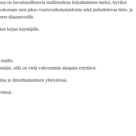
ssa on havainnollistavia mallinnuksia kirjoittamisen tueksi, hyviksi
 kokonaan uusi jakso vuorovaikutustaidoista sekä puhuttelevaa tieto- ja
eet tilausnovellit.
un kirjan käyttäjälle.
sisältö.
ämään, sillä on vielä vahvemmin alaspäin eriyttävä.
ista jo ilmoittautumisen yhteydessä.
estissä.