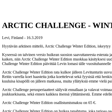
ARCTIC CHALLENGE - WIN
Levi, Finland - 16.3.2019
Hyytävän arktinen mittelö, Arctic Challenge Winter Edition, iskeytyy
Kyseessä on talvinen versio huikean suosion saavuttaneesta esterata j
kaiken, niin Arctic Challenge Winter Edition muokkaa käsityksesi uude
Challenge Winter Edition päivittää Levin lomasi tälle vuosituhannelle -
Arctic Challenge Winter Edition rata kulkee jälleen Levitunturin uuvut
Reitin varrella koet haasteita jotka koettelevat sekä fyysisiä että he
kuuluisa kisapölli on jälleen matkassa, muita yllätyksiä emme vielä pal
Arctic Challenge perusperiaatteet säilyvät ennallaan ja valavat voimaa
joukkuekisasta, sekä ennen kaikkea itsensä ylittämisestä. Emme edellen
Arctic Challenge Winter Edition osallistumismaksu on 65 €.
Arctic Challenge Winter Edition on huikea tapahtuma, joka tarjoaa osal