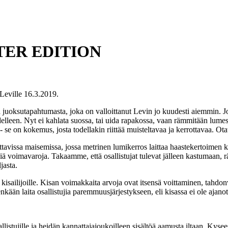
TER EDITION
 Leville 16.3.2019.
a juoksutapahtumasta, joka on valloittanut Levin jo kuudesti aiemmin. Jo
lleen. Nyt ei kahlata suossa, tai uida rapakossa, vaan rämmitään lumes
 se on kokemus, josta todellakin riittää muisteltavaa ja kerrottavaa. Ot
tavissa maisemissa, jossa metrinen lumikerros laittaa haastekertoimen ko
nkisiä voimavaroja. Takaamme, että osallistujat tulevat jälleen kastumaa
jasta.
 kisailijoille. Kisan voimakkaita arvoja ovat itsensä voittaminen, tahdo
kään laita osallistujia paremmuusjärjestykseen, eli kisassa ei ole ajanot
listujille ja heidän kannattajajoukoilleen sisältöä aamusta iltaan. Kys