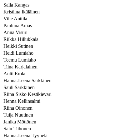
Salla Kangas
Kristiina Ikäläinen
Ville Anttila
Pauliina Anias
Anna Visuri
Riikka Hillukkala
Heikki Sutinen
Heidi Lumiaho
Teemu Lumiaho
Tiina Karjalainen
Antti Erola
Hanna-Leena Sarkkinen
Sauli Sarkkinen
Riina-Sisko Kestikievari
Henna Kellinsalmi
Riina Oinonen
Tuija Nuutinen
Janika Möttönen
Satu Tiihonen
Hanna-Leena Tyynelä