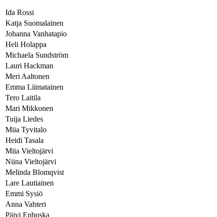
Ida Rossi
Katja Suomalainen
Johanna Vanhatapio
Heli Holappa
Michaela Sundström
Lauri Hackman
Meri Aaltonen
Emma Liimatainen
Tero Laitila
Mari Mikkonen
Tuija Liedes
Miia Tyvitalo
Heidi Tasala
Miia Vieltojärvi
Niina Vieltojärvi
Melinda Blomqvist
Lare Lautiainen
Emmi Sysiö
Anna Vahteri
Päivi Enbuska