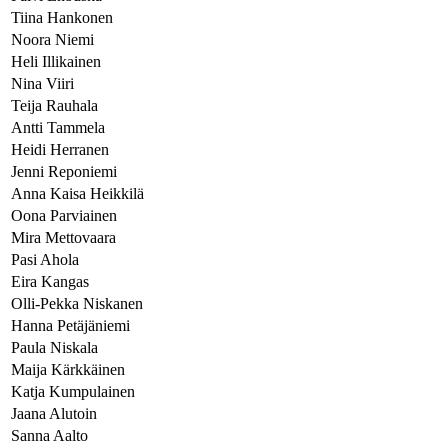
Tiina Hankonen
Noora Niemi
Heli Illikainen
Nina Viiri
Teija Rauhala
Antti Tammela
Heidi Herranen
Jenni Reponiemi
Anna Kaisa Heikkilä
Oona Parviainen
Mira Mettovaara
Pasi Ahola
Eira Kangas
Olli-Pekka Niskanen
Hanna Petäjäniemi
Paula Niskala
Maija Kärkkäinen
Katja Kumpulainen
Jaana Alutoin
Sanna Aalto