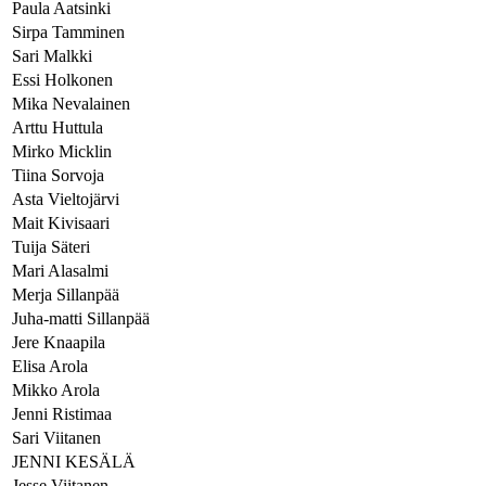
Paula Aatsinki
Sirpa Tamminen
Sari Malkki
Essi Holkonen
Mika Nevalainen
Arttu Huttula
Mirko Micklin
Tiina Sorvoja
Asta Vieltojärvi
Mait Kivisaari
Tuija Säteri
Mari Alasalmi
Merja Sillanpää
Juha-matti Sillanpää
Jere Knaapila
Elisa Arola
Mikko Arola
Jenni Ristimaa
Sari Viitanen
JENNI KESÄLÄ
Jesse Viitanen