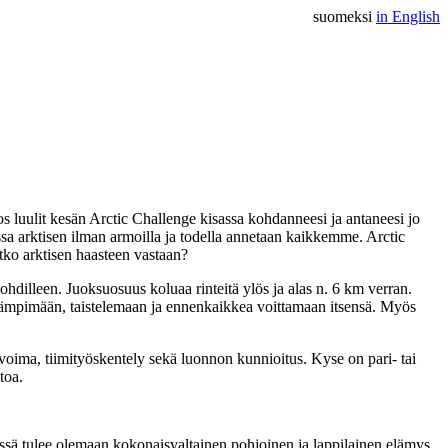
suomeksi
in English
s luulit kesän Arctic Challenge kisassa kohdanneesi ja antaneesi jo
sa arktisen ilman armoilla ja todella annetaan kaikkemme. Arctic
atko arktisen haasteen vastaan?
hdilleen. Juoksuosuus koluaa rinteitä ylös ja alas n. 6 km verran.
n, rämpimään, taistelemaan ja ennenkaikkea voittamaan itsensä. Myös
nvoima, tiimityöskentely sekä luonnon kunnioitus. Kyse on pari- tai
toa.
eessä tulee olemaan kokonaisvaltainen pohjoinen ja lappilainen elämys,