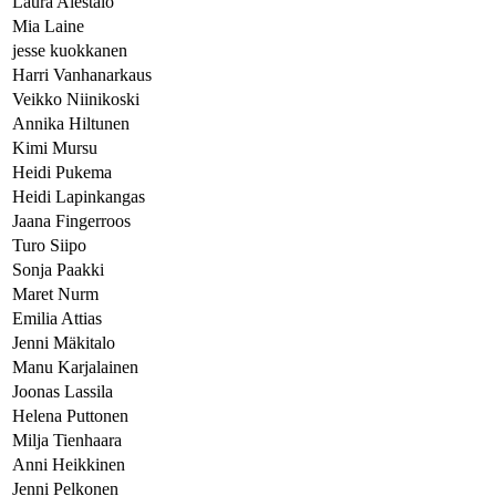
Laura Alestalo
Mia Laine
jesse kuokkanen
Harri Vanhanarkaus
Veikko Niinikoski
Annika Hiltunen
Kimi Mursu
Heidi Pukema
Heidi Lapinkangas
Jaana Fingerroos
Turo Siipo
Sonja Paakki
Maret Nurm
Emilia Attias
Jenni Mäkitalo
Manu Karjalainen
Joonas Lassila
Helena Puttonen
Milja Tienhaara
Anni Heikkinen
Jenni Pelkonen