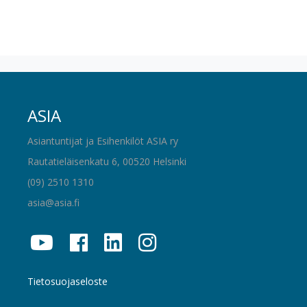
ASIA
Asiantuntijat ja Esihenkilöt ASIA ry
Rautatieläisenkatu 6, 00520 Helsinki
(09) 2510 1310
asia@asia.fi
Tietosuojaseloste