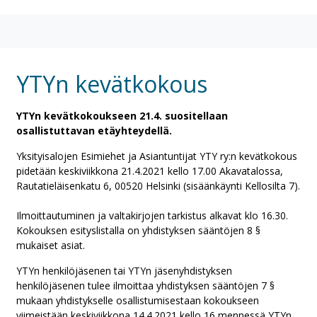
YTYn kevätkokous
YTYn kevätkokoukseen 21.4. suositellaan
osallistuttavan etäyhteydellä.
Yksityisalojen Esimiehet ja Asiantuntijat YTY ry:n kevätkokous
pidetään keskiviikkona 21.4.2021 kello 17.00 Akavatalossa,
Rautatieläisenkatu 6, 00520 Helsinki (sisäänkäynti Kellosilta 7).
Ilmoittautuminen ja valtakirjojen tarkistus alkavat klo 16.30.
Kokouksen esityslistalla on yhdistyksen sääntöjen 8 §
mukaiset asiat.
YTYn henkilöjäsenen tai YTYn jäsenyhdistyksen
henkilöjäsenen tulee ilmoittaa yhdistyksen sääntöjen 7 §
mukaan yhdistykselle osallistumisestaan kokoukseen
viimeistään keskiviikkona 14.4.2021 kello 16 mennessä YTYn