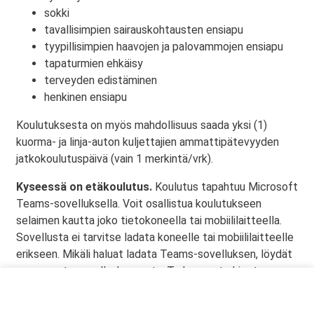
sokki
tavallisimpien sairauskohtausten ensiapu
tyypillisimpien haavojen ja palovammojen ensiapu
tapaturmien ehkäisy
terveyden edistäminen
henkinen ensiapu
Koulutuksesta on myös mahdollisuus saada yksi (1)
kuorma- ja linja-auton kuljettajien ammattipätevyyden
jatkokoulutuspäivä (vain 1 merkintä/vrk).
Kyseessä on etäkoulutus.
Koulutus tapahtuu Microsoft
Teams-sovelluksella. Voit osallistua koulutukseen
selaimen kautta joko tietokoneella tai mobiililaitteella.
Sovellusta ei tarvitse ladata koneelle tai mobiililaitteelle
erikseen. Mikäli haluat ladata Teams-sovelluksen, löydät
sen omasta sovelluskaupasta. Tarkemmat ohjeet
lähetetään vahvistusviestissä.