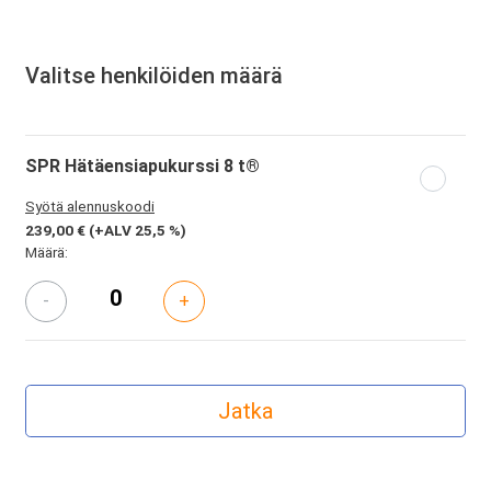
Valitse henkilöiden määrä
SPR Hätäensiapukurssi 8 t®
Syötä alennuskoodi
239,00 €
(+ALV 25,5 %)
Määrä:
-
+