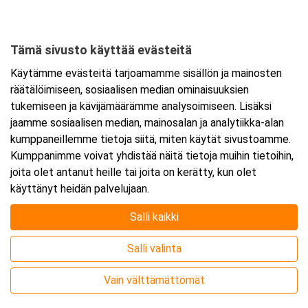
Tämä sivusto käyttää evästeitä
Ajankohta
Käytämme evästeitä tarjoamamme sisällön ja mainosten
Alkaa:
6.10.2026 08:30
räätälöimiseen, sosiaalisen median ominaisuuksien
Päättyy:
6.10.2026 15:30
tukemiseen ja kävijämäärämme analysoimiseen. Lisäksi
jaamme sosiaalisen median, mainosalan ja analytiikka-alan
kumppaneillemme tietoja siitä, miten käytät sivustoamme.
Lisää tapahtuma kalenteriisi
Kumppanimme voivat yhdistää näitä tietoja muihin tietoihin,
joita olet antanut heille tai joita on kerätty, kun olet
käyttänyt heidän palvelujaan.
Salli kaikki
Kurssipaikka
Salli valinta
Webinaari
Vain välttämättömät