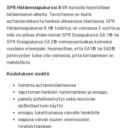
SPR Hätäensiapukurssi 8 t®
kurssilla harjoitellaan
hätäensiavun aiheita. Tavoitteena on lisätä
auttamisrohkeutta henkeä uhkaavissa tilanteissa. SPR
Hätäensiapukurssi 8 t® todistus on voimassa 3 vuotta ja
sillä voi jatkaa yhden kerran SPR Ensiapukurssi EA 1® tai
SPR Ensiapukurssi EA 2® voimassaoloaikaa kolmeksi
vuodeksi eteenpäin. Huomioithan, että EA1® tai EA2®
pätevyyden tulee olla voimassa, jotta kertaaminen on
mahdollista.
Koulutuksen sisältö
toiminta auttamistilanteessa
tajuttoman henkilön tunnistaminen ja ensiapu
painelu-puhalluselvytys sekä neuvovan
defibrillaattorin käyttö
ensiapu tukehtumassa olevalle henkilölle
raajassa olevan suuren verenvuodon
tyrehdyttäminen