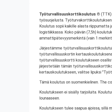
Työturvallisuuskorttikoulutus ®
(TTK) 
työsuojelusta. Työturvakorttikoulutuksen 
Koulutus sopii kaikille alasta riippumatta j
logistiikkassa. Koko päivän (7,5h) koulutu
ammattipätevyysmerkintä (vain 1 merkintä
Järjestämme työturvallisuuskorttikoulutuk
työturvallisuuskortin kertauskoulutuksena
työturvallisuuskortti koulutukseen osalli
järjestetään tämän työturvallisuuskorttiko
kertauskoulutukseen, valitse lipuksi "Työt
Tämä koulutus on suomenkielinen. The cou
Koulutukseen ei sisälly tarjoiluita. Koul
lounaaseen.
Koulutukseen tulee saapua ajoissa, sillä 