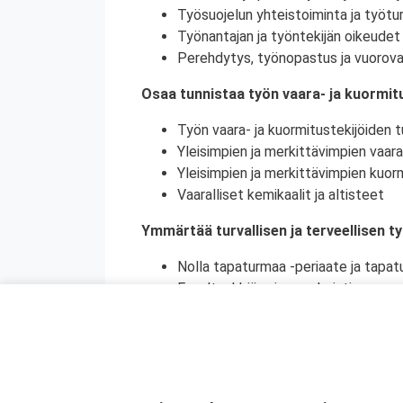
Työsuojelun yhteistoiminta ja työtur
Työnantajan ja työntekijän oikeudet 
Perehdytys, työnopastus ja vuorova
Osaa tunnistaa työn vaara- ja kuormitu
Työn vaara- ja kuormitustekijöiden tu
Yleisimpien ja merkittävimpien vaara
Yleisimpien ja merkittävimpien kuorm
Vaaralliset kemikaalit ja altisteet
Ymmärtää turvallisen ja terveellisen t
Nolla tapaturmaa -periaate ja tapat
Ennaltaehkäisy ja ennakointi
Turvallinen ja terveellinen työympär
Vaaralliset, luvanvaraiset ja poikkeu
Ymmärtää ihmisen toiminnan merkityks