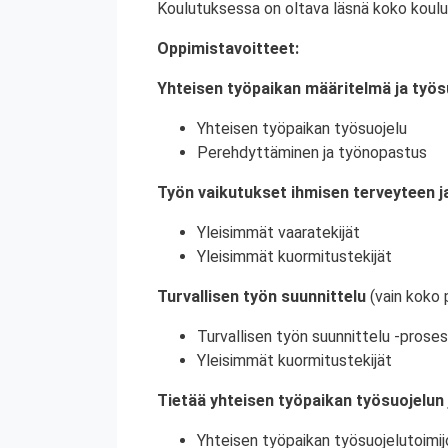
Koulutuksessa on oltava läsnä koko koulu
Oppimistavoitteet:
Yhteisen työpaikan määritelmä ja työs
Yhteisen työpaikan työsuojelu
Perehdyttäminen ja työnopastus
Työn vaikutukset ihmisen terveyteen ja
Yleisimmät vaaratekijät
Yleisimmät kuormitustekijät
Turvallisen työn suunnittelu
(vain koko 
Turvallisen työn suunnittelu -proses
Yleisimmät kuormitustekijät
Tietää yhteisen työpaikan työsuojelun 
Yhteisen työpaikan työsuojelutoimij