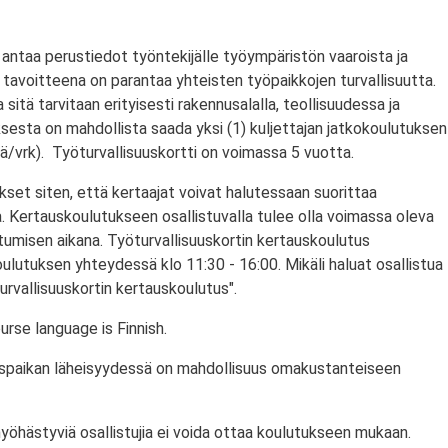
antaa perustiedot työntekijälle työympäristön vaaroista ja
tavoitteena on parantaa yhteisten työpaikkojen turvallisuutta.
a sitä tarvitaan erityisesti rakennusalalla, teollisuudessa ja
ksesta on mahdollista saada yksi (1) kuljettajan jatkokoulutuksen
/vrk). Työturvallisuuskortti on voimassa 5 vuotta.
set siten, että kertaajat voivat halutessaan suorittaa
. Kertauskoulutukseen osallistuvalla tulee olla voimassa oleva
stumisen aikana. Työturvallisuuskortin kertauskoulutus
ulutuksen yhteydessä klo 11:30 - 16:00. Mikäli haluat osallistua
urvallisuuskortin kertauskoulutus".
rse language is Finnish.
utuspaikan läheisyydessä on mahdollisuus omakustanteiseen
myöhästyviä osallistujia ei voida ottaa koulutukseen mukaan.