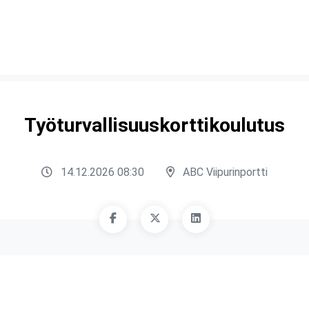
Työturvallisuuskorttikoulutus
14.12.2026 08:30
ABC Viipurinportti