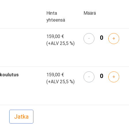
Hinta
Määrä
yhteensä
159,00 €
-
+
(+ALV 25,5 %)
skoulutus
159,00 €
-
+
(+ALV 25,5 %)