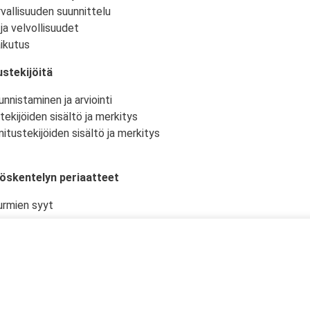
vallisuuden suunnittelu
ja velvollisuudet
ikutus
stekijöitä
nnistaminen ja arviointi
tekijöiden sisältö ja merkitys
itustekijöiden sisältö ja merkitys
yöskentelyn periaatteet
urmien syyt
istö ja -olosuhteet
kselliset työtehtävät ja niiden suunnittelu
en työturvallisuudelle