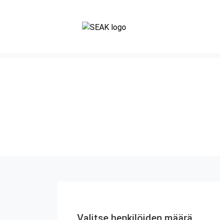
Valitse henkilöiden määrä