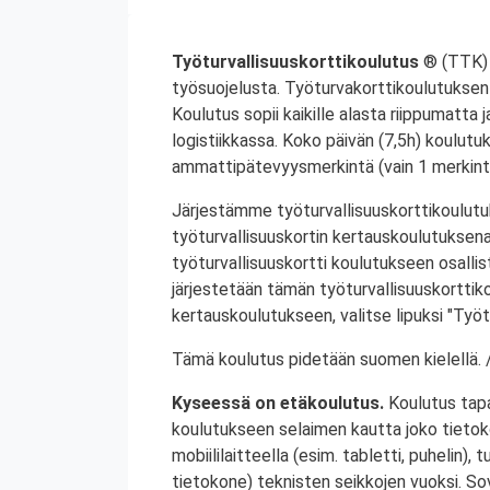
Työturvallisuuskorttikoulutus
® (TTK) 
työsuojelusta. Työturvakorttikoulutuksen 
Koulutus sopii kaikille alasta riippumatta j
logistiikkassa. Koko päivän (7,5h) koulutu
ammattipätevyysmerkintä (vain 1 merkintä
Järjestämme työturvallisuuskorttikoulutuk
työturvallisuuskortin kertauskoulutuksena
työturvallisuuskortti koulutukseen osalli
järjestetään tämän työturvallisuuskorttiko
kertauskoulutukseen, valitse lipuksi "Työt
Tämä koulutus pidetään suomen kielellä. /
Kyseessä on etäkoulutus.
Koulutus tap
koulutukseen selaimen kautta joko tietokon
mobiililaitteella (esim. tabletti, puhelin), t
tietokone) teknisten seikkojen vuoksi. Sove