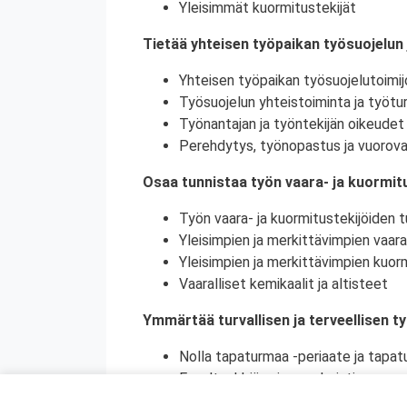
Yleisimmät kuormitustekijät
Tietää yhteisen työpaikan työsuojelun 
Yhteisen työpaikan työsuojelutoimij
Työsuojelun yhteistoiminta ja työtur
Työnantajan ja työntekijän oikeudet 
Perehdytys, työnopastus ja vuorova
Osaa tunnistaa työn vaara- ja kuormitu
Työn vaara- ja kuormitustekijöiden tu
Yleisimpien ja merkittävimpien vaara
Yleisimpien ja merkittävimpien kuorm
Vaaralliset kemikaalit ja altisteet
Ymmärtää turvallisen ja terveellisen t
Nolla tapaturmaa -periaate ja tapat
Ennaltaehkäisy ja ennakointi
Turvallinen ja terveellinen työympär