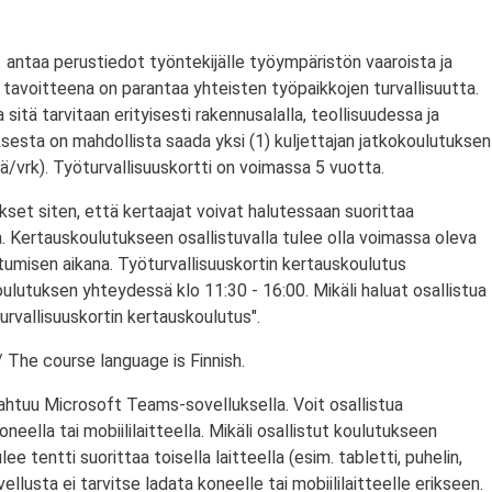
antaa perustiedot työntekijälle työympäristön vaaroista ja
tavoitteena on parantaa yhteisten työpaikkojen turvallisuutta.
a sitä tarvitaan erityisesti rakennusalalla, teollisuudessa ja
ksesta on mahdollista saada yksi (1) kuljettajan jatkokoulutuksen
/vrk). Työturvallisuuskortti on voimassa 5 vuotta.
set siten, että kertaajat voivat halutessaan suorittaa
. Kertauskoulutukseen osallistuvalla tulee olla voimassa oleva
stumisen aikana. Työturvallisuuskortin kertauskoulutus
ulutuksen yhteydessä klo 11:30 - 16:00. Mikäli haluat osallistua
urvallisuuskortin kertauskoulutus".
 The course language is Finnish.
ahtuu Microsoft Teams-sovelluksella. Voit osallistua
eella tai mobiililaitteella. Mikäli osallistut koulutukseen
ulee tentti suorittaa toisella laitteella (esim. tabletti, puhelin,
llusta ei tarvitse ladata koneelle tai mobiililaitteelle erikseen.