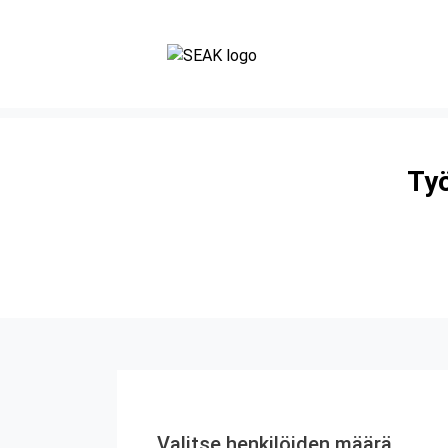
Työ
Valitse henkilöiden määrä