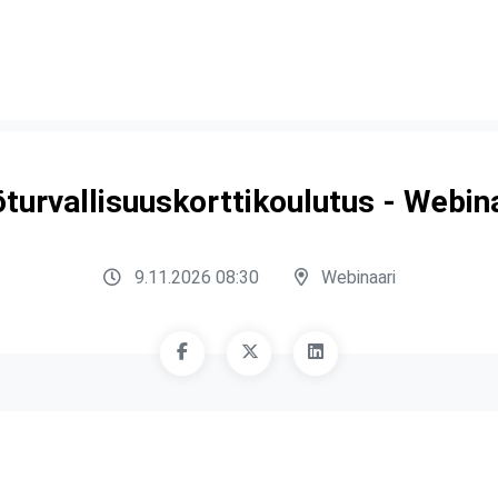
turvallisuuskorttikoulutus - Webin
9.11.2026 08:30
Webinaari