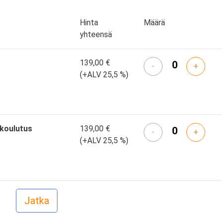
Hinta
Määrä
yhteensä
139,00 €
-
+
(+ALV 25,5 %)
skoulutus
139,00 €
-
+
(+ALV 25,5 %)