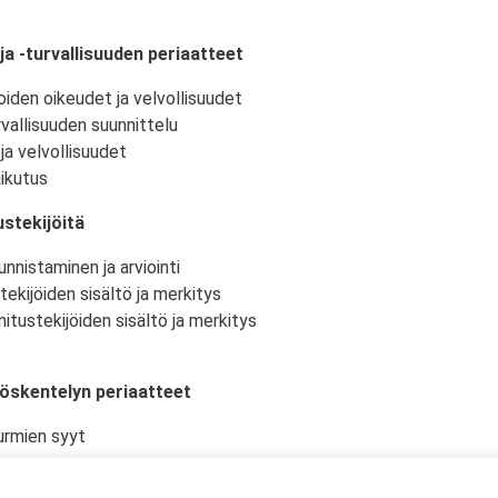
ja -turvallisuuden periaatteet
oiden oikeudet ja velvollisuudet
vallisuuden suunnittelu
ja velvollisuudet
ikutus
stekijöitä
nnistaminen ja arviointi
tekijöiden sisältö ja merkitys
itustekijöiden sisältö ja merkitys
yöskentelyn periaatteet
urmien syyt
istö ja -olosuhteet