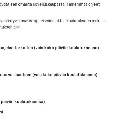
 löydät sen omasta sovelluskaupasta. Tarkemmat ohjeet
myöhästyviä osallistujia ei voida ottaa koulutukseen mukaan.
tuksen ajan.
uojelun tarkoitus (vain koko päivän koulutuksessa)
a turvallisuuteen (vain koko päivän koulutuksessa)
o päivän koulutuksessa)
si