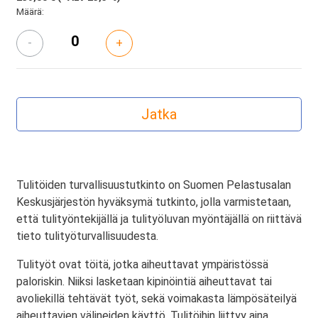
Määrä:
-
+
Tulitöiden turvallisuustutkinto on Suomen Pelastusalan
Keskusjärjestön hyväksymä tutkinto, jolla varmistetaan,
että tulityöntekijällä ja tulityöluvan myöntäjällä on riittävä
tieto tulityöturvallisuudesta.
Tulityöt ovat töitä, jotka aiheuttavat ympäristössä
paloriskin. Niiksi lasketaan kipinöintiä aiheuttavat tai
avoliekillä tehtävät työt, sekä voimakasta lämpösäteilyä
aiheuttavien välineiden käyttö. Tulitöihin liittyy aina