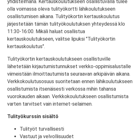
yhdistelmänä. Kertauskoulutukseen osallistuvalla tulee
olla voimassa oleva tulityökortti lähikoulutukseen
osallistumisen aikana. Tulityökortin kertauskoulutus
järjestetään tämän tulityökoulutuksen yhteydessä klo
11:30-16:00. Mikäli haluat osallistua
kertauskoulutukseen, valitse lipuksi "Tulityökortin
kertauskoulutus".
Tulityökortin kertauskoulutukseen osallistuville
lähetetään kirjautumistunnukset verkko-oppimisalustalle
viimeistään ilmoittautumista seuraavan arkipäivän aikana.
Verkkokoulutusosuus suoritetaan ennen lähikoulutukseen
osallistumista itsenäisesti verkossa mihin tahansa
vuorokauden aikaan. Verkkokoulutukseen osallistumista
varten tarvitset vain internet-selaimen.
Tulityökurssin sisältö
Tulityöt turvallisesti
Vastuut ja velvollisuudet