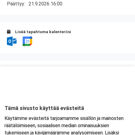
Päättyy:
21.9.2026 16:00
Lisää tapahtuma kalenteriisi
Kurssipaikka
Lounasravintola Saarikoski
Niittytie 12 (2.krs)
01510 Vantaa
Tämä sivusto käyttää evästeitä
Tarkempi kartta ja ajo-ohjeet
Käytämme evästeitä tarjoamamme sisällön ja mainosten
räätälöimiseen, sosiaalisen median ominaisuuksien
tukemiseen ja kävijämäärämme analysoimiseen. Lisäksi