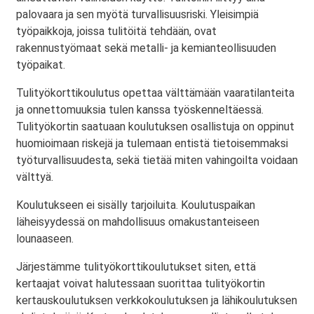
palovaara ja sen myötä turvallisuusriski. Yleisimpiä
työpaikkoja, joissa tulitöitä tehdään, ovat
rakennustyömaat sekä metalli- ja kemianteollisuuden
työpaikat.
Tulityökorttikoulutus opettaa välttämään vaaratilanteita
ja onnettomuuksia tulen kanssa työskenneltäessä.
Tulityökortin saatuaan koulutuksen osallistuja on oppinut
huomioimaan riskejä ja tulemaan entistä tietoisemmaksi
työturvallisuudesta, sekä tietää miten vahingoilta voidaan
välttyä.
Koulutukseen ei sisälly tarjoiluita. Koulutuspaikan
läheisyydessä on mahdollisuus omakustanteiseen
lounaaseen.
Järjestämme tulityökorttikoulutukset siten, että
kertaajat voivat halutessaan suorittaa tulityökortin
kertauskoulutuksen verkkokoulutuksen ja lähikoulutuksen