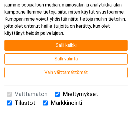
jaamme sosiaalisen median, mainosalan ja analytiikka-alan
kumppaneillemme tietoja siitä, miten käytät sivustoamme.
Kumppanimme voivat yhdistää näitä tietoja muihin tietoihin,
joita olet antanut heille tai joita on kerätty, kun olet
käyttänyt heidän palvelujaan.
Salli kaikki
Salli valinta
Vain välttämättömät
Välttämätön
Mieltymykset
Tilastot
Markkinointi
Suomen Ensiapukoulutus Oy / Valimotie 21 / 00380 Helsinki
010 5251 260 /
kurssille@suomenensiapukoulutus.fi
Tietosuojaseloste ja evästeiden käyttö