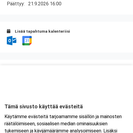
Päättyy:
21.9.2026 16:00
Lisää tapahtuma kalenteriisi
Kurssipaikka
Myllyn Hella
Askonkatu 13 E
15100 Lahti
Tämä sivusto käyttää evästeitä
Tarkempi kartta ja ajo-ohjeet
Käytämme evästeitä tarjoamamme sisällön ja mainosten
räätälöimiseen, sosiaalisen median ominaisuuksien
tukemiseen ja kävijämäärämme analysoimiseen. Lisäksi