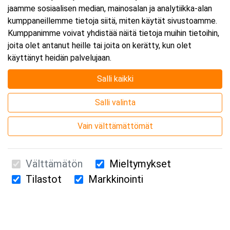
jaamme sosiaalisen median, mainosalan ja analytiikka-alan
kumppaneillemme tietoja siitä, miten käytät sivustoamme.
Kumppanimme voivat yhdistää näitä tietoja muihin tietoihin,
joita olet antanut heille tai joita on kerätty, kun olet
käyttänyt heidän palvelujaan.
Salli kaikki
Salli valinta
Vain välttämättömät
Välttämätön
Mieltymykset
Tilastot
Markkinointi
Suomen Ensiapukoulutus Oy / Valimotie 21 / 00380 Helsinki
010 5251 260 /
kurssille@suomenensiapukoulutus.fi
Tietosuojaseloste ja evästeiden käyttö