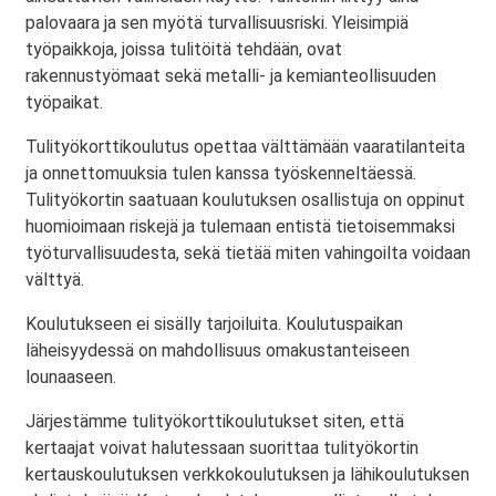
palovaara ja sen myötä turvallisuusriski. Yleisimpiä
työpaikkoja, joissa tulitöitä tehdään, ovat
rakennustyömaat sekä metalli- ja kemianteollisuuden
työpaikat.
Tulityökorttikoulutus opettaa välttämään vaaratilanteita
ja onnettomuuksia tulen kanssa työskenneltäessä.
Tulityökortin saatuaan koulutuksen osallistuja on oppinut
huomioimaan riskejä ja tulemaan entistä tietoisemmaksi
työturvallisuudesta, sekä tietää miten vahingoilta voidaan
välttyä.
Koulutukseen ei sisälly tarjoiluita. Koulutuspaikan
läheisyydessä on mahdollisuus omakustanteiseen
lounaaseen.
Järjestämme tulityökorttikoulutukset siten, että
kertaajat voivat halutessaan suorittaa tulityökortin
kertauskoulutuksen verkkokoulutuksen ja lähikoulutuksen