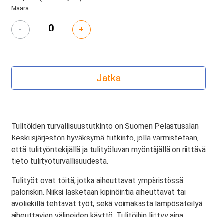
Määrä:
-
+
Tulitöiden turvallisuustutkinto on Suomen Pelastusalan
Keskusjärjestön hyväksymä tutkinto, jolla varmistetaan,
että tulityöntekijällä ja tulityöluvan myöntäjällä on riittävä
tieto tulityöturvallisuudesta.
Tulityöt ovat töitä, jotka aiheuttavat ympäristössä
paloriskin. Niiksi lasketaan kipinöintiä aiheuttavat tai
avoliekillä tehtävät työt, sekä voimakasta lämpösäteilyä
aiheuttavien välineiden käyttö. Tulitöihin liittyy aina