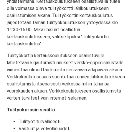
yhdistelmänä. Kertauskoulutukseen osallistuvalla tulee
olla voimassa oleva tulityökortti lähikoulutukseen
osallistumisen aikana. Tulityökortin kertauskoulutus
järjestetään tämän tulityökoulutuksen yhteydessä klo
11:30-16:00. Mikäli haluat osallistua
kertauskoulutukseen, valitse lipuksi "Tulityökortin
kertauskoulutus".
Tulityökortin kertauskoulutukseen osallistuville
lähetetään kirjautumistunnukset verkko-oppimisalustalle
viimeistään ilmoittautumista seuraavan arkipäivän aikana.
Verkkokoulutusosuus suoritetaan ennen lähikoulutukseen
osallistumista itsenäisesti verkossa mihin tahansa
vuorokauden aikaan. Verkkokoulutukseen osallistumista
varten tarvitset vain internet-selaimen.
Tulityökurssin sisältö
Tulityöt turvallisesti
Vastuut ja velvollisuudet