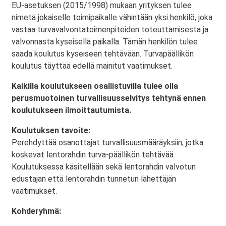
EU-asetuksen (2015/1998) mukaan yrityksen tulee
nimetä jokaiselle toimipaikalle vähintään yksi henkilö, joka
vastaa turvavalvontatoimenpiteiden toteuttamisesta ja
valvonnasta kyseisellä paikalla. Tämän henkilön tulee
saada koulutus kyseiseen tehtävään. Turvapäällikön
koulutus täyttää edellä mainitut vaatimukset.
Kaikilla koulutukseen osallistuvilla tulee olla
perusmuotoinen turvallisuusselvitys tehtynä ennen
koulutukseen ilmoittautumista.
Koulutuksen tavoite:
Perehdyttää osanottajat turvallisuusmääräyksiin, jotka
koskevat lentorahdin turva-päällikön tehtävää.
Koulutuksessa käsitellään sekä lentorahdin valvotun
edustajan että lentorahdin tunnetun lähettäjän
vaatimukset.
Kohderyhmä: