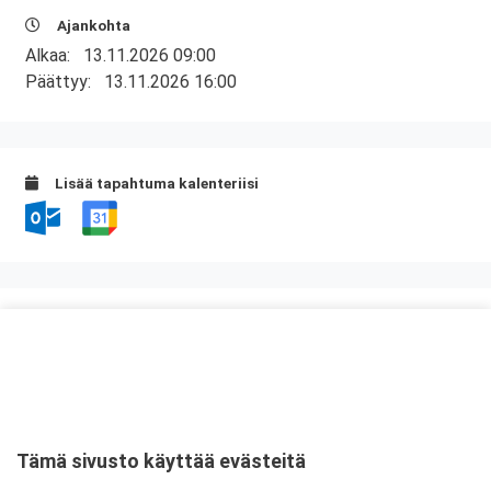
Ajankohta
Alkaa:
13.11.2026 09:00
Päättyy:
13.11.2026 16:00
Lisää tapahtuma kalenteriisi
Kurssipaikka
Presto Oy, Suomen Turvaprojektit
Rajavoudinkuja 5
01740 Vantaa
Tämä sivusto käyttää evästeitä
Tarkempi kartta ja ajo-ohjeet