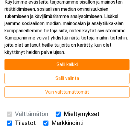
Käytämme evästeitä tarjoamamme sisällön ja mainosten
räätälöimiseen, sosiaalisen median ominaisuuksien
tukemiseen ja kävijämäärämme analysoimiseen. Lisäksi
jaamme sosiaalisen median, mainosalan ja analytiikka-alan
kumppaneillemme tietoja siitä, miten käytät sivustoamme.
Kumppanimme voivat yhdistää näitä tietoja muihin tietoihin,
joita olet antanut heille tai joita on kerätty, kun olet
käyttänyt heidän palvelujaan.
Salli kaikki
Salli valinta
Vain välttämättömät
Välttämätön
Mieltymykset
Tilastot
Markkinointi
Suomen Ensiapukoulutus Oy / Valimotie 21 / 00380 Helsinki
010 5251 260 /
kurssille@suomenensiapukoulutus.fi