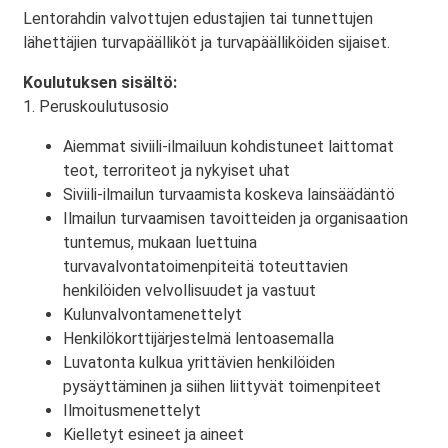
Lentorahdin valvottujen edustajien tai tunnettujen
lähettäjien turvapäälliköt ja turvapäälliköiden sijaiset.
Koulutuksen sisältö:
1. Peruskoulutusosio
Aiemmat siviili-ilmailuun kohdistuneet laittomat
teot, terroriteot ja nykyiset uhat
Siviili-ilmailun turvaamista koskeva lainsäädäntö
Ilmailun turvaamisen tavoitteiden ja organisaation
tuntemus, mukaan luettuina
turvavalvontatoimenpiteitä toteuttavien
henkilöiden velvollisuudet ja vastuut
Kulunvalvontamenettelyt
Henkilökorttijärjestelmä lentoasemalla
Luvatonta kulkua yrittävien henkilöiden
pysäyttäminen ja siihen liittyvät toimenpiteet
Ilmoitusmenettelyt
Kielletyt esineet ja aineet