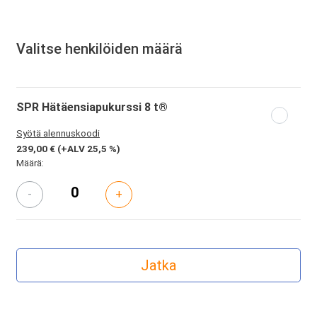
Valitse henkilöiden määrä
SPR Hätäensiapukurssi 8 t®
Syötä alennuskoodi
239,00 €
(+ALV 25,5 %)
Määrä:
-
+