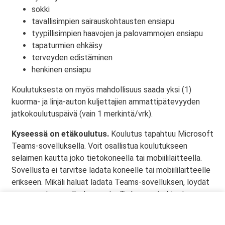
sokki
tavallisimpien sairauskohtausten ensiapu
tyypillisimpien haavojen ja palovammojen ensiapu
tapaturmien ehkäisy
terveyden edistäminen
henkinen ensiapu
Koulutuksesta on myös mahdollisuus saada yksi (1)
kuorma- ja linja-auton kuljettajien ammattipätevyyden
jatkokoulutuspäivä (vain 1 merkintä/vrk).
Kyseessä on etäkoulutus.
Koulutus tapahtuu Microsoft
Teams-sovelluksella. Voit osallistua koulutukseen
selaimen kautta joko tietokoneella tai mobiililaitteella.
Sovellusta ei tarvitse ladata koneelle tai mobiililaitteelle
erikseen. Mikäli haluat ladata Teams-sovelluksen, löydät
sen omasta sovelluskaupasta. Tarkemmat ohjeet
lähetetään vahvistusviestissä.