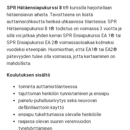
SPR Hätäensiapukurssi 8 t®
kurssilla harjoitellaan
hätäensiavun aiheita. Tavoitteena on lisätä
auttamisrohkeutta henkeä uhkaavissa tilanteissa. SPR
Hätäensiapukurssi 8 t® todistus on voimassa 3 vuotta ja
sillä voi jatkaa yhden kerran SPR Ensiapukurssi EA 1® tai
SPR Ensiapukurssi EA 2® voimassaoloaikaa kolmeksi
vuodeksi eteenpäin. Huomioithan, että EA1® tai EA2®
pätevyyden tulee olla voimassa, jotta kertaaminen on
mahdollista.
Koulutuksen sisältö
toiminta auttamistilanteessa
tajuttoman henkilön tunnistaminen ja ensiapu
painelu-puhalluselvytys sekä neuvovan
defibrillaattorin käyttö
ensiapu tukehtumassa olevalle henkilölle
raajassa olevan suuren verenvuodon
tyrehdyttäminen