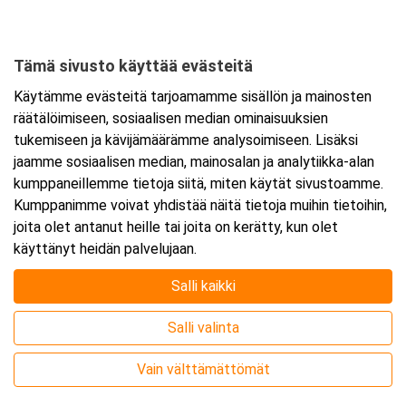
Tämä sivusto käyttää evästeitä
Ajankohta
Käytämme evästeitä tarjoamamme sisällön ja mainosten
Alkaa:
24.9.2026 08:30
räätälöimiseen, sosiaalisen median ominaisuuksien
Päättyy:
24.9.2026 15:30
tukemiseen ja kävijämäärämme analysoimiseen. Lisäksi
jaamme sosiaalisen median, mainosalan ja analytiikka-alan
kumppaneillemme tietoja siitä, miten käytät sivustoamme.
Lisää tapahtuma kalenteriisi
Kumppanimme voivat yhdistää näitä tietoja muihin tietoihin,
joita olet antanut heille tai joita on kerätty, kun olet
käyttänyt heidän palvelujaan.
Salli kaikki
Kurssipaikka
Salli valinta
Webinaari
Vain välttämättömät