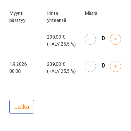
Myynti
Hinta
Määrä
päättyy
yhteensä
239,00 €
-
+
(+ALV 25,5 %)
s
1.9.2026
239,00 €
-
+
08:00
(+ALV 25,5 %)