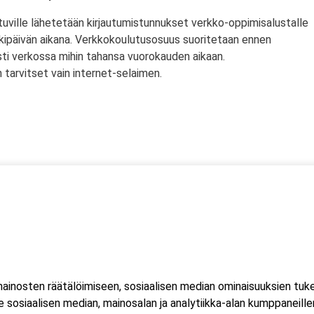
tuville lähetetään kirjautumistunnukset verkko-oppimisalustalle
rkipäivän aikana. Verkkokoulutusosuus suoritetaan ennen
sti verkossa mihin tahansa vuorokauden aikaan.
tarvitset vain internet-selaimen.
ssä
s)
lityökortti on voimassa Suomen lisäksi myös Norjassa ja
liittojen hyväksymä tulityökortti hyväksytään myös Suomessa.
inosten räätälöimiseen, sosiaalisen median ominaisuuksien tuk
ussa 2023, jonka seurauksena Suomessa myönnetty kortti ei ole
sosiaalisen median, mainosalan ja analytiikka-alan kumppaneillem