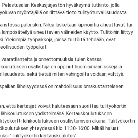
 Pelastusalan Keskusjärjestön hyväksymä tutkinto, jolla
ityöluvan myöntäjällä on riittävä tieto tulityöturvallisuudesta.
ristössä paloriskin. Niiksi lasketaan kipinöintiä aiheuttavat tai
lämpösäteilyä aiheuttavien välineiden käyttö. Tulitöihin liittyy
i. Yleisimpiä työpaikkoja, joissa tulitöitä tehdään, ovat
eollisuuden työpaikat.
 vaaratilanteita ja onnettomuuksia tulen kanssa
koulutuksen osallistuja on oppinut huomioimaan riskejä ja
lisuudesta, sekä tietää miten vahingoilta voidaan välttyä.
utuspaikan läheisyydessä on mahdollisuus omakustanteiseen
n, että kertaajat voivat halutessaan suorittaa tulityökortin
 lähikoulutuksen yhdistelmänä. Kertauskoulutukseen
lityökortti lähikoulutukseen osallistumisen aikana. Tulityökortin
yökoulutuksen yhteydessä klo 11:30-16:00. Mikäli haluat
puksi "Tulityökortin kertauskoulutus".