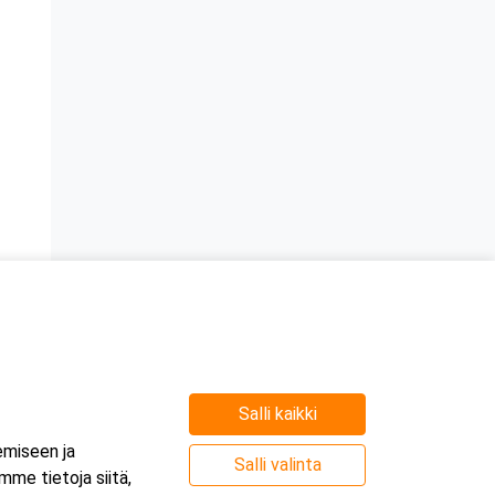
Salli kaikki
emiseen ja
Salli valinta
me tietoja siitä,