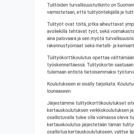
Tulitöiden turvallisuustutkinto on Suomen
varmistetaan, että tulityöntekijällä ja tul
Tulityöt ovat töitä, jotka aiheuttavat ympä
avoliekillä tehtävät työt, sekä voimakasta 
aina palovaara ja sen myötä turvallisuusrisk
rakennustyömaat sekä metalli- ja kemiant
Tulityökorttikoulutus opettaa välttämään
työskenneltäessä. Tulityökortin saatuaan 
tulemaan entistä tietoisemmaksi työturval
Koulutukseen ei sisälly tarjoiluita. Koul
lounaaseen.
Järjestämme tulityökorttikoulutukset site
kertauskoulutuksen verkkokoulutuksen ja
osallistuvalla tulee olla voimassa oleva tu
kertauskoulutus järjestetään tämän tulit
osallistua kertauskoulutukseen, valitse li