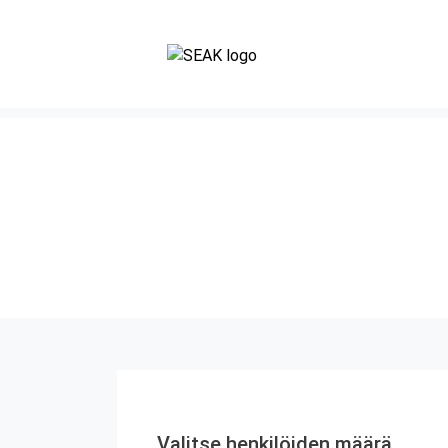
Valitse henkilöiden määrä