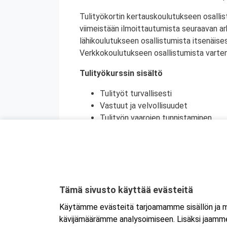
Tulityökortin kertauskoulutukseen osallis
viimeistään ilmoittautumista seuraavan a
lähikoulutukseen osallistumista itsenäise
Verkkokoulutukseen osallistumista varten 
Tulityökurssin sisältö
Tulityöt turvallisesti
Vastuut ja velvollisuudet
Tulityön vaarojen tunnistaminen
Turvatoimet eri toimintaympäristöi
Toiminta onnettomuustilanteessa
Käytännön harjoittelu (alkusammutu
Kurssikoe
Tulityökortti on voimassa viisi vuotta. Tu
Tämä sivusto käyttää evästeitä
Tanskassa. Pohjoismaisten palontorjunta
Käytämme evästeitä tarjoamamme sisällön ja ma
Ruotsin tulityökoulutus uudistui heinäku
kävijämäärämme analysoimiseen. Lisäksi jaamme 
Ruotsissa enää pätevä.