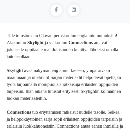
Tule tutustumaan Otavan peruskoulun englannin uutuuksiin!
Alakoulun
Skylight
ja yläkoulun
Connections
antavat
jokaiselle oppilaalle mahdollisuuden kehittyä tähdeksi omalla
taitotasollaan.
Skylight
avaa näkymän englannin kieleen, ympäröivään
maailmaan ja unelmiin! Sarjan materiaalit helpottavat opettajan
työtä tarjoamalla monipuolisia ratkaisuja erilaisten oppijoiden
tarpeisiin. Illan aikana tutustut erityisesti Skylightin kolmannen
luokan materiaaleihin.
Connections
tuo eriyttämisen ratkaisut uudelle tasolle. Selkeä
ja helppokäyttöinen sarja sopii erilaisten oppijoiden tarpeisiin ja
erilaisiin luokkahuoneisiin. Connections antaa äänen ihmisille ja