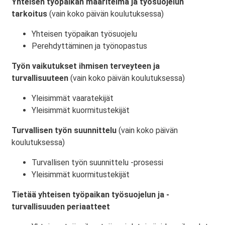
Yhteisen työpaikan määritelmä ja työsuojelun
tarkoitus
(vain koko päivän koulutuksessa)
Yhteisen työpaikan työsuojelu
Perehdyttäminen ja työnopastus
Työn vaikutukset ihmisen terveyteen ja
turvallisuuteen
(vain koko päivän koulutuksessa)
Yleisimmät vaaratekijät
Yleisimmät kuormitustekijät
Turvallisen työn suunnittelu
(vain koko päivän
koulutuksessa)
Turvallisen työn suunnittelu -prosessi
Yleisimmät kuormitustekijät
Tietää yhteisen työpaikan työsuojelun ja -
turvallisuuden periaatteet