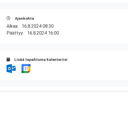
Ajankohta
Alkaa:
16.8.2024 08:30
Päättyy:
16.8.2024 16:00
Lisää tapahtuma kalenteriisi
Kurssipaikka
Ravintola Mansku 33
Sorvaajantie 13
06450 Porvoo