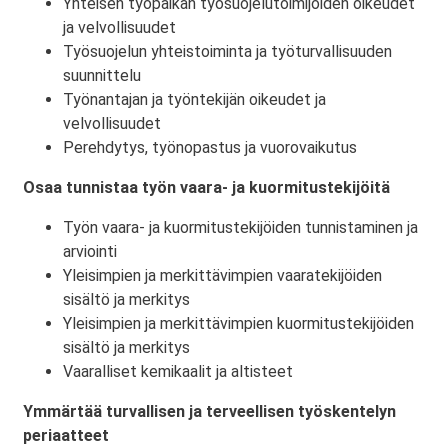
Yhteisen työpaikan työsuojelutoimijoiden oikeudet
ja velvollisuudet
Työsuojelun yhteistoiminta ja työturvallisuuden
suunnittelu
Työnantajan ja työntekijän oikeudet ja
velvollisuudet
Perehdytys, työnopastus ja vuorovaikutus
Osaa tunnistaa työn vaara- ja kuormitustekijöitä
Työn vaara- ja kuormitustekijöiden tunnistaminen ja
arviointi
Yleisimpien ja merkittävimpien vaaratekijöiden
sisältö ja merkitys
Yleisimpien ja merkittävimpien kuormitustekijöiden
sisältö ja merkitys
Vaaralliset kemikaalit ja altisteet
Ymmärtää turvallisen ja terveellisen työskentelyn
periaatteet