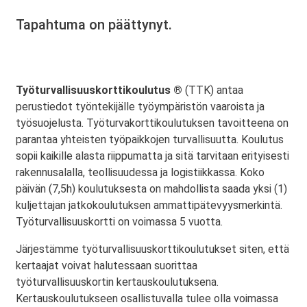
Tapahtuma on päättynyt.
Työturvallisuuskorttikoulutus ®
(TTK) antaa
perustiedot työntekijälle työympäristön vaaroista ja
työsuojelusta. Työturvakorttikoulutuksen tavoitteena on
parantaa yhteisten työpaikkojen turvallisuutta. Koulutus
sopii kaikille alasta riippumatta ja sitä tarvitaan erityisesti
rakennusalalla, teollisuudessa ja logistiikkassa. Koko
päivän (7,5h) koulutuksesta on mahdollista saada yksi (1)
kuljettajan jatkokoulutuksen ammattipätevyysmerkintä.
Työturvallisuuskortti on voimassa 5 vuotta.
Järjestämme työturvallisuuskorttikoulutukset siten, että
kertaajat voivat halutessaan suorittaa
työturvallisuuskortin kertauskoulutuksena.
Kertauskoulutukseen osallistuvalla tulee olla voimassa