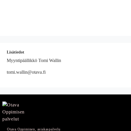
Lisätiedot
Myyntipäällikkö Tomi Wallin
tomi.wallin@otava.fi
Otava Oppiminen, asiakaspalvelu