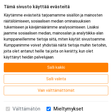
Tämä sivusto käyttää evästeitä
Ajankohta
Käytämme evästeitä tarjoamamme sisällön ja mainosten
Alkaa:
20.4.2026 08:30
räätälöimiseen, sosiaalisen median ominaisuuksien
Päättyy:
20.4.2026 11:45
tukemiseen ja kävijämäärämme analysoimiseen. Lisäksi
jaamme sosiaalisen median, mainosalan ja analytiikka-alan
kumppaneillemme tietoja siitä, miten käytät sivustoamme.
Lisää tapahtuma kalenteriisi
Kumppanimme voivat yhdistää näitä tietoja muihin tietoihin,
joita olet antanut heille tai joita on kerätty, kun olet
käyttänyt heidän palvelujaan.
Salli kaikki
Kurssipaikka
Salli valinta
Webinaari
Vain välttämättömät
Välttämätön
Mieltymykset