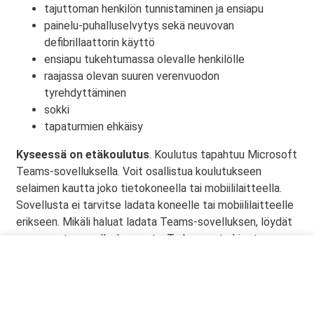
tajuttoman henkilön tunnistaminen ja ensiapu
painelu-puhalluselvytys sekä neuvovan
defibrillaattorin käyttö
ensiapu tukehtumassa olevalle henkilölle
raajassa olevan suuren verenvuodon
tyrehdyttäminen
sokki
tapaturmien ehkäisy
Kyseessä on etäkoulutus
. Koulutus tapahtuu Microsoft
Teams-sovelluksella. Voit osallistua koulutukseen
selaimen kautta joko tietokoneella tai mobiililaitteella.
Sovellusta ei tarvitse ladata koneelle tai mobiililaitteelle
erikseen. Mikäli haluat ladata Teams-sovelluksen, löydät
sen omasta sovelluskaupasta. Tarkemmat ohjeet
lähetetään vahvistusviestissä.