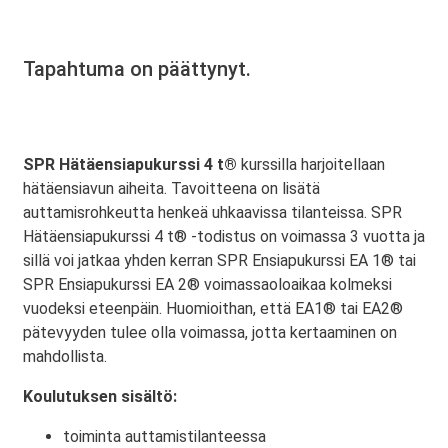
Tapahtuma on päättynyt.
SPR Hätäensiapukurssi 4 t®
kurssilla harjoitellaan
hätäensiavun aiheita. Tavoitteena on lisätä
auttamisrohkeutta henkeä uhkaavissa tilanteissa. SPR
Hätäensiapukurssi 4 t® -todistus on voimassa 3 vuotta ja
sillä voi jatkaa yhden kerran SPR Ensiapukurssi EA 1® tai
SPR Ensiapukurssi EA 2® voimassaoloaikaa kolmeksi
vuodeksi eteenpäin. Huomioithan, että EA1® tai EA2®
pätevyyden tulee olla voimassa, jotta kertaaminen on
mahdollista.
Koulutuksen sisältö:
toiminta auttamistilanteessa