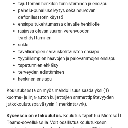
tajuttoman henkilön tunnistaminen ja ensiapu
painelu-puhalluselvytys sekä neuvovan
defibrillaattorin käyttö
ensiapu tukehtumassa olevalle henkilölle
raajassa olevan suuren verenvuodon
tyrehdyttäminen
sokki
tavallisimpien sairauskohtausten ensiapu
tyypillisimpien haavojen ja palovammojen ensiapu
tapaturmien ehkäisy
terveyden edistäminen
henkinen ensiapu
Koulutuksesta on myös mahdollisuus saada yksi (1)
kuorma- ja linja-auton kuljettajien ammattipätevyyden
jatkokoulutuspäivä (vain 1 merkintä/vrk).
Kyseessä on etäkoulutus.
Koulutus tapahtuu Microsoft
Teams-sovelluksella. Voit osallistua koulutukseen