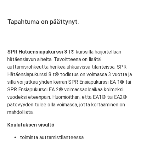
Tapahtuma on päättynyt.
SPR Hätäensiapukurssi 8 t®
kurssilla harjoitellaan
hätäensiavun aiheita. Tavoitteena on lisätä
auttamisrohkeutta henkeä uhkaavissa tilanteissa. SPR
Hätäensiapukurssi 8 t® todistus on voimassa 3 vuotta ja
sillä voi jatkaa yhden kerran SPR Ensiapukurssi EA 1® tai
SPR Ensiapukurssi EA 2® voimassaoloaikaa kolmeksi
vuodeksi eteenpäin. Huomioithan, että EA1® tai EA2®
pätevyyden tulee olla voimassa, jotta kertaaminen on
mahdollista.
Koulutuksen sisältö
toiminta auttamistilanteessa