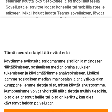
selaimen kautta joko tietokoneella tai mobiililaitteella.
Sovellusta ei tarvitse ladata koneelle tai mobiililaitteelle
erikseen. Mikäli haluat ladata Teams-sovelluksen, löydät
sen omasta sovelluskaupasta. Tarkemmat ohjeet
lähetetään vahvistusviestissä.
Tämä sivusto käyttää evästeitä
Ajankohta
Käytämme evästeitä tarjoamamme sisällön ja mainosten
Alkaa:
22.1.2025 08:30
räätälöimiseen, sosiaalisen median ominaisuuksien
Päättyy:
22.1.2025 15:30
tukemiseen ja kävijämäärämme analysoimiseen. Lisäksi
jaamme sosiaalisen median, mainosalan ja analytiikka-alan
kumppaneillemme tietoja siitä, miten käytät sivustoamme.
Lisää tapahtuma kalenteriisi
Kumppanimme voivat yhdistää näitä tietoja muihin tietoihin,
joita olet antanut heille tai joita on kerätty, kun olet
käyttänyt heidän palvelujaan.