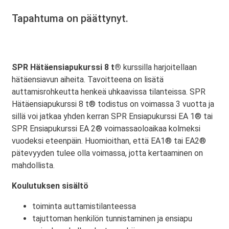
Tapahtuma on päättynyt.
SPR Hätäensiapukurssi 8 t®
kurssilla harjoitellaan
hätäensiavun aiheita. Tavoitteena on lisätä
auttamisrohkeutta henkeä uhkaavissa tilanteissa. SPR
Hätäensiapukurssi 8 t® todistus on voimassa 3 vuotta ja
sillä voi jatkaa yhden kerran SPR Ensiapukurssi EA 1® tai
SPR Ensiapukurssi EA 2® voimassaoloaikaa kolmeksi
vuodeksi eteenpäin. Huomioithan, että EA1® tai EA2®
pätevyyden tulee olla voimassa, jotta kertaaminen on
mahdollista.
Koulutuksen sisältö
toiminta auttamistilanteessa
tajuttoman henkilön tunnistaminen ja ensiapu