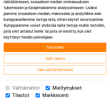
räätälöimiseen, sosiaalisen median ominaisuuksien
tukemiseen ja kävijämäärämme analysoimiseen. Lisäksi
jaamme sosiaalisen median, mainosalan ja analytiikka-alan
kumppaneillemme tietoja siitä, miten käytät sivustoamme.
Kumppanimme voivat yhdistää näitä tietoja muihin tietoihin,
joita olet antanut heille tai joita on kerätty, kun olet
käyttänyt heidän palvelujaan.
Salli kaikki
Salli valinta
Vain välttämättömät
Välttämätön
Mieltymykset
Tilastot
Markkinointi
Suomen Ensiapukoulutus Oy / Valimotie 21 / 00380 Helsinki
010 5251 260 /
kurssille@suomenensiapukoulutus.fi
Tietosuojaseloste ja evästeiden käyttö