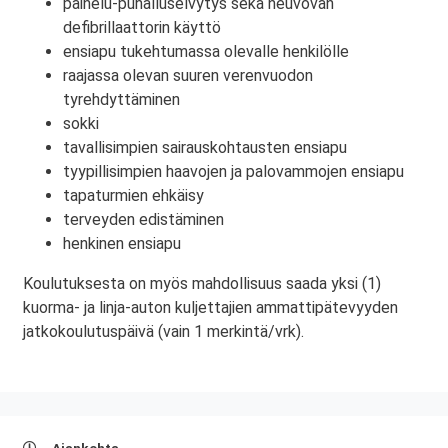
painelu-puhalluselvytys sekä neuvovan
defibrillaattorin käyttö
ensiapu tukehtumassa olevalle henkilölle
raajassa olevan suuren verenvuodon
tyrehdyttäminen
sokki
tavallisimpien sairauskohtausten ensiapu
tyypillisimpien haavojen ja palovammojen ensiapu
tapaturmien ehkäisy
terveyden edistäminen
henkinen ensiapu
Koulutuksesta on myös mahdollisuus saada yksi (1)
kuorma- ja linja-auton kuljettajien ammattipätevyyden
jatkokoulutuspäivä (vain 1 merkintä/vrk).