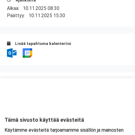
Ajankohta
Alkaa:
10.11.2025 08:30
Päättyy:
10.11.2025 15:30
Lisää tapahtuma kalenteriisi
Kurssipaikka
Kerhoravintola Seiska
Suomen kasarmi 7
13100 Hämeenlinna
Tämä sivusto käyttää evästeitä
Tarkempi kartta ja ajo-ohjeet
Käytämme evästeitä tarjoamamme sisällön ja mainosten