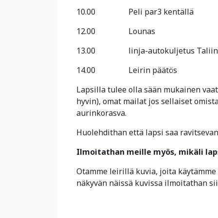
10.00
Peli par3 kentällä
12.00
Lounas
13.00
linja-autokuljetus Taliin
14.00
Leirin päätös
Lapsilla tulee olla sään mukainen vaate
hyvin), omat mailat jos sellaiset omist
aurinkorasva.
Huolehdithan että lapsi saa ravitsev
Ilmoitathan meille myös, mikäli laps
Otamme leirillä kuvia, joita käytämme
näkyvän näissä kuvissa ilmoitathan sii