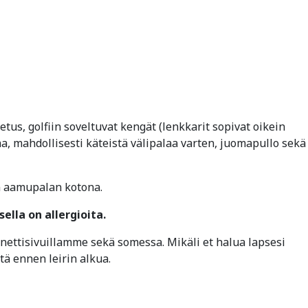
tus, golfiin soveltuvat kengät (lenkkarit sopivat oikein
aa, mahdollisesti käteistä välipalaa varten, juomapullo sekä
an aamupalan kotona.
ella on allergioita.
 nettisivuillamme sekä somessa. Mikäli et halua lapsesi
tä ennen leirin alkua.