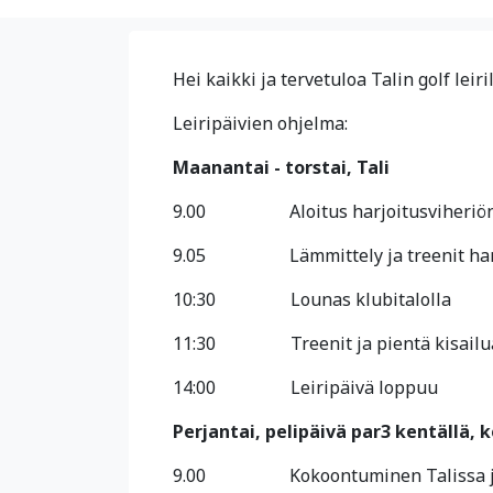
Hei kaikki ja tervetuloa Talin golf leiri
Leiripäivien ohjelma:
Maanantai - torstai, Tali
9.00
Aloitus harjoitusviheriö
9.05
Lämmittely ja treenit ha
10:30
Lounas klubitalolla
11:30
Treenit ja pientä kisail
14:00
Leiripäivä loppuu
Perjantai, pelipäivä par3 kentällä
9.00
Kokoontuminen Talissa j