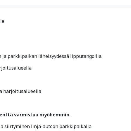
lle
n ja parkkipaikan läheisyydessä lipputangoilla.
rjoitusalueella
ua harjoitusalueella
, kenttä varmistuu myöhemmin.
a siirtyminen linja-autoon parkkipaikalla