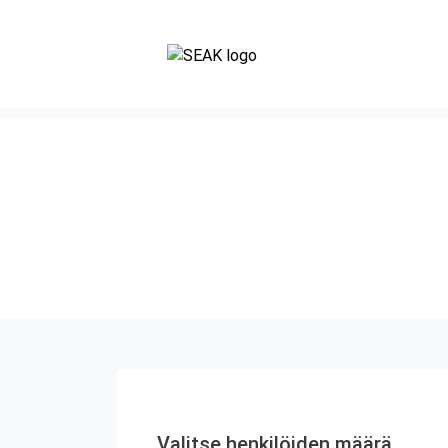
Valitse henkilöiden määrä