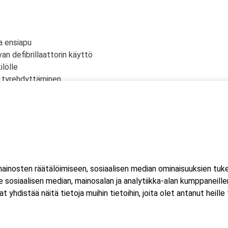
a ensiapu
an defibrillaattorin käyttö
lölle
n tyrehdyttäminen
siapu
mojen ensiapu
inosten räätälöimiseen, sosiaalisen median ominaisuuksien tuk
 yksi (1) kuorma- ja linja-auton kuljettajien ammattipätevyyden
sosiaalisen median, mainosalan ja analytiikka-alan kumppaneillem
istää näitä tietoja muihin tietoihin, joita olet antanut heille ta