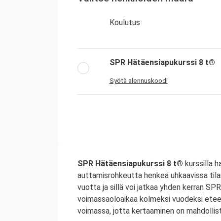
Koulutus
SPR Hätäensiapukurssi 8 t®
Syötä alennuskoodi
SPR Hätäensiapukurssi 8 t®
kurssilla h
auttamisrohkeutta henkeä uhkaavissa til
vuotta ja sillä voi jatkaa yhden kerran S
voimassaoloaikaa kolmeksi vuodeksi etee
voimassa, jotta kertaaminen on mahdollist