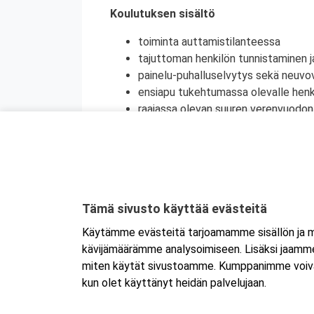
Koulutuksen sisältö
toiminta auttamistilanteessa
tajuttoman henkilön tunnistaminen j
painelu-puhalluselvytys sekä neuvov
ensiapu tukehtumassa olevalle henki
raajassa olevan suuren verenvuodo
sokki
tavallisimpien sairauskohtausten en
tyypillisimpien haavojen ja palovam
tapaturmien ehkäisy
terveyden edistäminen
Tämä sivusto käyttää evästeitä
henkinen ensiapu
Käytämme evästeitä tarjoamamme sisällön ja ma
Koulutuksesta on myös mahdollisuus saada
kävijämäärämme analysoimiseen. Lisäksi jaamme 
jatkokoulutuspäivä (vain 1 merkintä/vrk).
miten käytät sivustoamme. Kumppanimme voivat yhd
kun olet käyttänyt heidän palvelujaan.