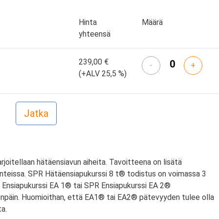
Hinta
Määrä
yhteensä
239,00 €
-
+
(+ALV 25,5 %)
arjoitellaan hätäensiavun aiheita. Tavoitteena on lisätä
anteissa. SPR Hätäensiapukurssi 8 t® todistus on voimassa 3
PR Ensiapukurssi EA 1® tai SPR Ensiapukurssi EA 2®
npäin. Huomioithan, että EA1® tai EA2® pätevyyden tulee olla
a.