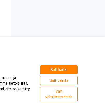
Salli kaikki
emiseen ja
Salli valinta
me tietoja siitä,
i joita on kerätty,
Vain
välttämättömät