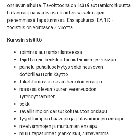
ensiavun aiheita. Tavoitteena on lisätä auttamisrohkeutta
hätäensiapua vaativissa tilanteissa sekä arjen
pienemmissä tapaturmissa. Ensiapukurssi EA 1® -
todistus on voimassa 3 vuotta.
Kurssin sisältö
toiminta auttamistilanteessa
tajuttoman henkilön tunnistaminen ja ensiapu
painelu-puhalluselvytys sekä neuvovan
defibrillaattorin käyttö
tukehtumassa olevan henkilön ensiapu
raajassa olevan suuren verenvuodon
tyrehdyttäminen
sokki
tavallisimpien sairauskohtausten ensiapu
tyypillisimpien haavojen ja palovammojen ensiapu
nivelvammojen ja murtumien ensiapu
muut tapaturmat (sähköisku, silmävamma,