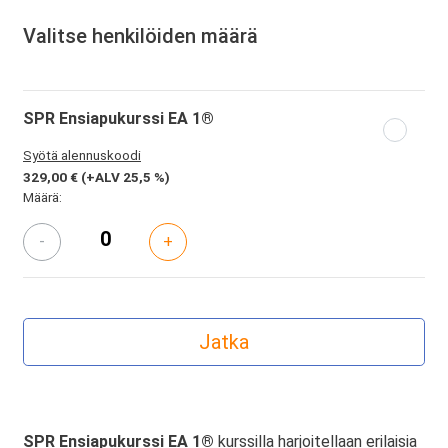
Valitse henkilöiden määrä
SPR Ensiapukurssi EA 1®
Syötä alennuskoodi
329,00 €
(+ALV 25,5 %)
Määrä:
-
+
SPR Ensiapukurssi EA 1®
kurssilla harjoitellaan erilaisia