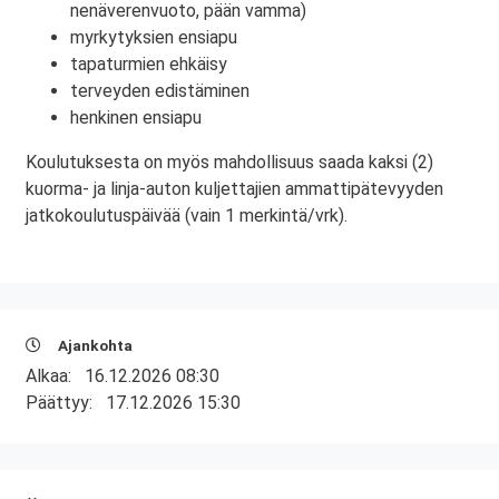
nenäverenvuoto, pään vamma)
myrkytyksien ensiapu
tapaturmien ehkäisy
terveyden edistäminen
henkinen ensiapu
Koulutuksesta on myös mahdollisuus saada kaksi (2)
kuorma- ja linja-auton kuljettajien ammattipätevyyden
jatkokoulutuspäivää (vain 1 merkintä/vrk).
Ajankohta
Alkaa:
16.12.2026 08:30
Päättyy:
17.12.2026 15:30