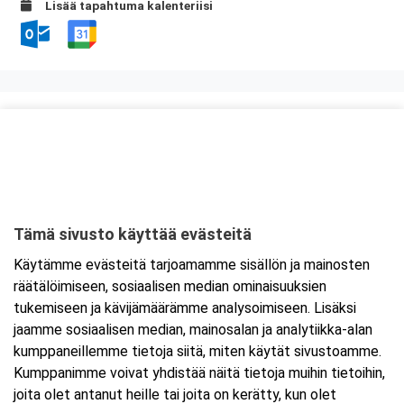
Lisää tapahtuma kalenteriisi
Kurssipaikka
ABC Marjala
Marjalantie 18
80140 Joensuu
Tämä sivusto käyttää evästeitä
Tarkempi kartta ja ajo-ohjeet
Käytämme evästeitä tarjoamamme sisällön ja mainosten
räätälöimiseen, sosiaalisen median ominaisuuksien
tukemiseen ja kävijämäärämme analysoimiseen. Lisäksi
jaamme sosiaalisen median, mainosalan ja analytiikka-alan
kumppaneillemme tietoja siitä, miten käytät sivustoamme.
Kumppanimme voivat yhdistää näitä tietoja muihin tietoihin,
joita olet antanut heille tai joita on kerätty, kun olet