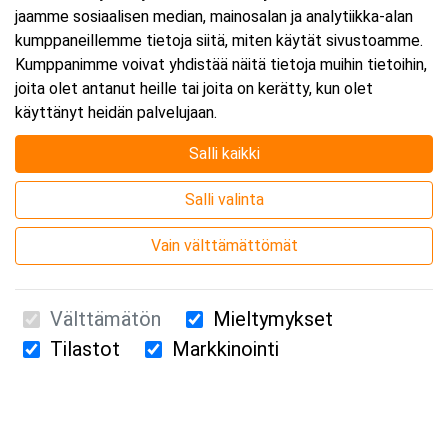
jaamme sosiaalisen median, mainosalan ja analytiikka-alan
kumppaneillemme tietoja siitä, miten käytät sivustoamme.
Kumppanimme voivat yhdistää näitä tietoja muihin tietoihin,
joita olet antanut heille tai joita on kerätty, kun olet
käyttänyt heidän palvelujaan.
Salli kaikki
Salli valinta
Vain välttämättömät
Välttämätön
Mieltymykset
Tilastot
Markkinointi
Suomen Ensiapukoulutus Oy / Valimotie 21 / 00380 Helsinki
010 5251 260 /
kurssille@suomenensiapukoulutus.fi
Tietosuojaseloste ja evästeiden käyttö