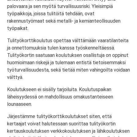
palovaara ja sen myötä turvallisuusriski. Yleisimpiä
työpaikkoja, joissa tulitöitä tehdään, ovat
rakennustyömaat sekä metalli- ja kemianteollisuuden
työpaikat.
Tulityökorttikoulutus opettaa välttämään vaaratilanteita
ja onnettomuuksia tulen kanssa työskenneltäessä.
Tulityökortin saatuaan koulutuksen osallistuja on oppinut
huomioimaan riskejä ja tulemaan entistä tietoisemmaksi
työturvallisuudesta, sekä tietää miten vahingoilta voidaan
välttyä.
Koulutukseen ei sisälly tarjoiluita. Koulutuspaikan
läheisyydessä on mahdollisuus omakustanteiseen
lounaaseen.
Järjestämme tulityökorttikoulutukset siten, että
kertaajat voivat halutessaan suorittaa tulityökortin
kertauskoulutuksen verkkokoulutuksen ja lähikoulutuksen