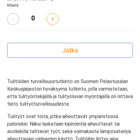
Määrä:
-
+
Tulitöiden turvallisuustutkinto on Suomen Pelastusalan
Keskusjärjestön hyväksymä tutkinto, jolla varmistetaan,
että tulityöntekijällä ja tulityöluvan myöntäjällä on riittävä
tieto tulityöturvallisuudesta.
Tulityöt ovat töitä, jotka aiheuttavat ympäristössä
paloriskin. Niiksi lasketaan kipinöintiä aiheuttavat tai
avoliekillä tehtävät työt, sekä voimakasta lämpösäteilyä
aiheuttavien välineiden käyttö. Tulitöihin liittyy aina