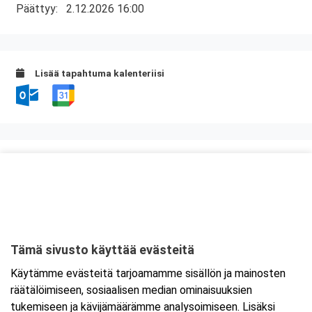
Päättyy:
2.12.2026 16:00
Lisää tapahtuma kalenteriisi
Kurssipaikka
ABC Palokka
Palokanorsi 10
40270 Jyväskylä
Tämä sivusto käyttää evästeitä
Tarkempi kartta ja ajo-ohjeet
Käytämme evästeitä tarjoamamme sisällön ja mainosten
räätälöimiseen, sosiaalisen median ominaisuuksien
tukemiseen ja kävijämäärämme analysoimiseen. Lisäksi