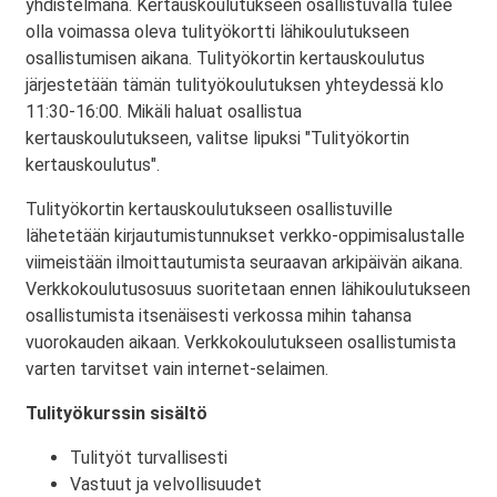
yhdistelmänä. Kertauskoulutukseen osallistuvalla tulee
olla voimassa oleva tulityökortti lähikoulutukseen
osallistumisen aikana. Tulityökortin kertauskoulutus
järjestetään tämän tulityökoulutuksen yhteydessä klo
11:30-16:00. Mikäli haluat osallistua
kertauskoulutukseen, valitse lipuksi "Tulityökortin
kertauskoulutus".
Tulityökortin kertauskoulutukseen osallistuville
lähetetään kirjautumistunnukset verkko-oppimisalustalle
viimeistään ilmoittautumista seuraavan arkipäivän aikana.
Verkkokoulutusosuus suoritetaan ennen lähikoulutukseen
osallistumista itsenäisesti verkossa mihin tahansa
vuorokauden aikaan. Verkkokoulutukseen osallistumista
varten tarvitset vain internet-selaimen.
Tulityökurssin sisältö
Tulityöt turvallisesti
Vastuut ja velvollisuudet