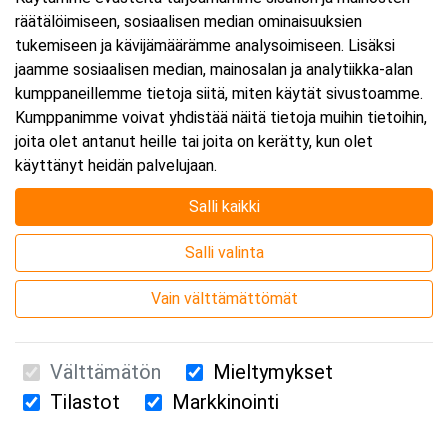
räätälöimiseen, sosiaalisen median ominaisuuksien
Päättyy:
18.11.2026 16:00
tukemiseen ja kävijämäärämme analysoimiseen. Lisäksi
jaamme sosiaalisen median, mainosalan ja analytiikka-alan
kumppaneillemme tietoja siitä, miten käytät sivustoamme.
Lisää tapahtuma kalenteriisi
Kumppanimme voivat yhdistää näitä tietoja muihin tietoihin,
joita olet antanut heille tai joita on kerätty, kun olet
käyttänyt heidän palvelujaan.
Salli kaikki
Kurssipaikka
Salli valinta
Webinaari
Vain välttämättömät
Välttämätön
Mieltymykset
Tilastot
Markkinointi
Suomen Ensiapukoulutus Oy / Valimotie 21 / 00380 Helsinki
010 5251 260 /
kurssille@suomenensiapukoulutus.fi