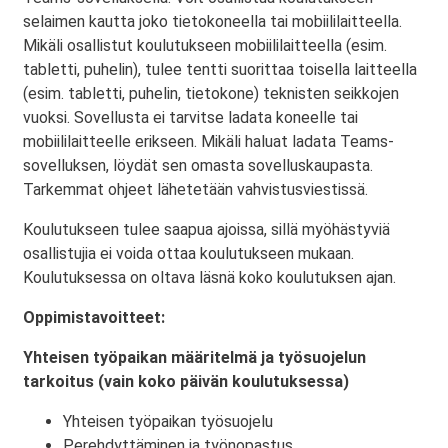
selaimen kautta joko tietokoneella tai mobiililaitteella.
Mikäli osallistut koulutukseen mobiililaitteella (esim.
tabletti, puhelin), tulee tentti suorittaa toisella laitteella
(esim. tabletti, puhelin, tietokone) teknisten seikkojen
vuoksi. Sovellusta ei tarvitse ladata koneelle tai
mobiililaitteelle erikseen. Mikäli haluat ladata Teams-
sovelluksen, löydät sen omasta sovelluskaupasta.
Tarkemmat ohjeet lähetetään vahvistusviestissä.
Koulutukseen tulee saapua ajoissa, sillä myöhästyviä
osallistujia ei voida ottaa koulutukseen mukaan.
Koulutuksessa on oltava läsnä koko koulutuksen ajan.
Oppimistavoitteet:
Yhteisen työpaikan määritelmä ja työsuojelun
tarkoitus (vain koko päivän koulutuksessa)
Yhteisen työpaikan työsuojelu
Perehdyttäminen ja työnopastus