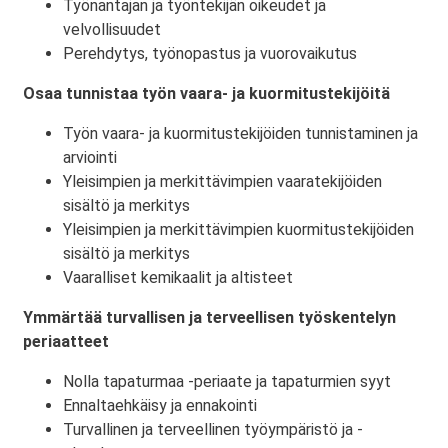
Työnantajan ja työntekijän oikeudet ja
velvollisuudet
Perehdytys, työnopastus ja vuorovaikutus
Osaa tunnistaa työn vaara- ja kuormitustekijöitä
Työn vaara- ja kuormitustekijöiden tunnistaminen ja
arviointi
Yleisimpien ja merkittävimpien vaaratekijöiden
sisältö ja merkitys
Yleisimpien ja merkittävimpien kuormitustekijöiden
sisältö ja merkitys
Vaaralliset kemikaalit ja altisteet
Ymmärtää turvallisen ja terveellisen työskentelyn
periaatteet
Nolla tapaturmaa -periaate ja tapaturmien syyt
Ennaltaehkäisy ja ennakointi
Turvallinen ja terveellinen työympäristö ja -