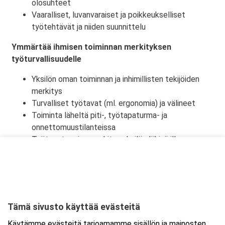
olosuhteet
Vaaralliset, luvanvaraiset ja poikkeukselliset
työtehtävät ja niiden suunnittelu
Ymmärtää ihmisen toiminnan merkityksen
työturvallisuudelle
Yksilön oman toiminnan ja inhimillisten tekijöiden
merkitys
Turvalliset työtavat (ml. ergonomia) ja välineet
Toiminta läheltä piti-, työtapaturma- ja
onnettomuustilanteissa
Työtapaturmien merkitys yksilön lähipiirille,
työyhteisölle ja yhteiskunnalle
Tämä sivusto käyttää evästeitä
Ajankohta
Käytämme evästeitä tarjoamamme sisällön ja mainosten
Alkaa:
18.11.2026 08:30