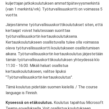
kuljettajan jatkokoulutuksen ammattipätevyysmerkintä
(vain 1 merkintä/vrk). Työturvallisuuskortti on voimassa 5
vuotta.
Järjestämme työturvallisuuskorttikoulutukset siten, että
kertaajat voivat halutessaan suorittaa
työturvallisuuskortin kertauskoulutuksena.
Kertauskoulutukseen osallistuvalla tulee olla voimassa
oleva työturvallisuuskortti koulutukseen osallistumisen
aikana. Työturvallisuuskortin kertauskoulutus järjestetään
tämän työturvallisuuskorttikoulutuksen yhteydessä klo
11:30 - 16:00. Mikäli haluat osallistua
kertauskoulutukseen, valitse lipuksi
"Työturvallisuuskortin kertauskoulutus".
Tämä koulutus pidetään suomen kielellä. / The course
language is Finnish.
Kyseessä on etäkoulutus.
Koulutus tapahtuu Microsoft
Teams-sovelluksella. Voit osallistua koulutukseen