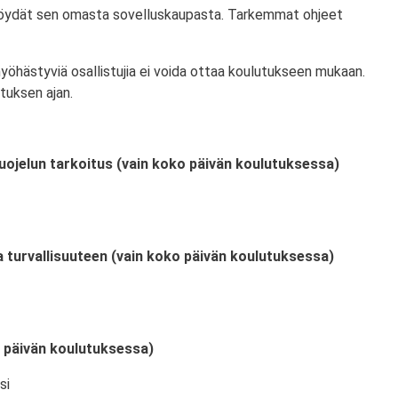
 löydät sen omasta sovelluskaupasta. Tarkemmat ohjeet
myöhästyviä osallistujia ei voida ottaa koulutukseen mukaan.
tuksen ajan.
uojelun tarkoitus (vain koko päivän koulutuksessa)
a turvallisuuteen (vain koko päivän koulutuksessa)
o päivän koulutuksessa)
si