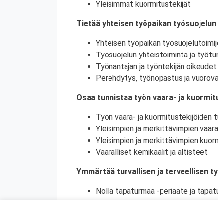
Yleisimmät kuormitustekijät
Tietää yhteisen työpaikan työsuojelun 
Yhteisen työpaikan työsuojelutoimij
Työsuojelun yhteistoiminta ja työtur
Työnantajan ja työntekijän oikeudet 
Perehdytys, työnopastus ja vuorova
Osaa tunnistaa työn vaara- ja kuormitu
Työn vaara- ja kuormitustekijöiden tu
Yleisimpien ja merkittävimpien vaara
Yleisimpien ja merkittävimpien kuorm
Vaaralliset kemikaalit ja altisteet
Ymmärtää turvallisen ja terveellisen t
Nolla tapaturmaa -periaate ja tapat
Ennaltaehkäisy ja ennakointi
Turvallinen ja terveellinen työympär