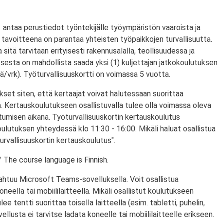
antaa perustiedot työntekijälle työympäristön vaaroista ja
tavoitteena on parantaa yhteisten työpaikkojen turvallisuutta.
a sitä tarvitaan erityisesti rakennusalalla, teollisuudessa ja
ksesta on mahdollista saada yksi (1) kuljettajan jatkokoulutuksen
/vrk). Työturvallisuuskortti on voimassa 5 vuotta.
set siten, että kertaajat voivat halutessaan suorittaa
. Kertauskoulutukseen osallistuvalla tulee olla voimassa oleva
stumisen aikana. Työturvallisuuskortin kertauskoulutus
ulutuksen yhteydessä klo 11:30 - 16:00. Mikäli haluat osallistua
urvallisuuskortin kertauskoulutus".
 The course language is Finnish.
ahtuu Microsoft Teams-sovelluksella. Voit osallistua
eella tai mobiililaitteella. Mikäli osallistut koulutukseen
ulee tentti suorittaa toisella laitteella (esim. tabletti, puhelin,
llusta ei tarvitse ladata koneelle tai mobiililaitteelle erikseen.