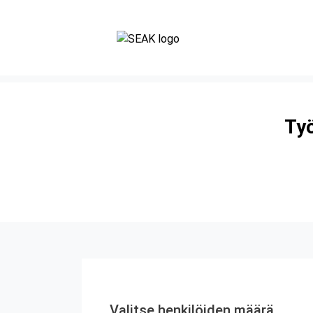
Työ
Valitse henkilöiden määrä