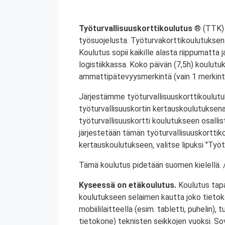
Työturvallisuuskorttikoulutus
® (TTK) 
työsuojelusta. Työturvakorttikoulutuksen 
Koulutus sopii kaikille alasta riippumatta j
logistiikkassa. Koko päivän (7,5h) koulutu
ammattipätevyysmerkintä (vain 1 merkintä
Järjestämme työturvallisuuskorttikoulutuk
työturvallisuuskortin kertauskoulutuksena
työturvallisuuskortti koulutukseen osalli
järjestetään tämän työturvallisuuskorttiko
kertauskoulutukseen, valitse lipuksi "Työt
Tämä koulutus pidetään suomen kielellä. /
Kyseessä on etäkoulutus.
Koulutus tap
koulutukseen selaimen kautta joko tietokon
mobiililaitteella (esim. tabletti, puhelin), t
tietokone) teknisten seikkojen vuoksi. Sove