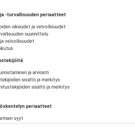
ja -turvallisuuden periaatteet
oiden oikeudet ja velvollisuudet
vallisuuden suunnittelu
ja velvollisuudet
ikutus
stekijöitä
nnistaminen ja arviointi
tekijöiden sisältö ja merkitys
itustekijöiden sisältö ja merkitys
yöskentelyn periaatteet
urmien syyt
istö ja -olosuhteet