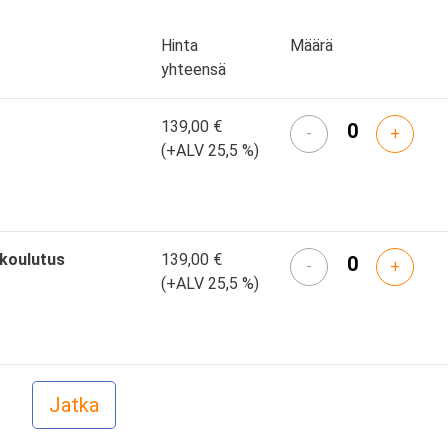
Hinta
Määrä
yhteensä
139,00 €
-
+
(+ALV 25,5 %)
skoulutus
139,00 €
-
+
(+ALV 25,5 %)