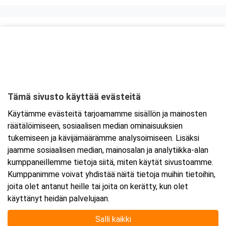
Kurssipaikka
Scandic Mikkeli
Mikonkatu 9
50100 Mikkeli
Tämä sivusto käyttää evästeitä
Tarkempi kartta ja ajo-ohjeet
Käytämme evästeitä tarjoamamme sisällön ja mainosten
räätälöimiseen, sosiaalisen median ominaisuuksien
tukemiseen ja kävijämäärämme analysoimiseen. Lisäksi
jaamme sosiaalisen median, mainosalan ja analytiikka-alan
kumppaneillemme tietoja siitä, miten käytät sivustoamme.
Kumppanimme voivat yhdistää näitä tietoja muihin tietoihin,
joita olet antanut heille tai joita on kerätty, kun olet
käyttänyt heidän palvelujaan.
Salli kaikki