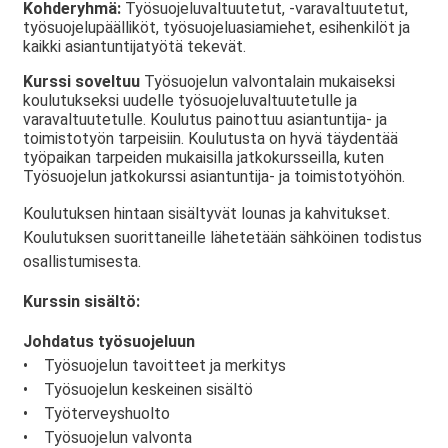
Kohderyhmä:
Työsuojeluvaltuutetut, -varavaltuutetut,
työsuojelupäälliköt, työsuojeluasiamiehet, esihenkilöt ja
kaikki asiantuntijatyötä tekevät.
Kurssi soveltuu
Työsuojelun valvontalain mukaiseksi
koulutukseksi uudelle työsuojeluvaltuutetulle ja
varavaltuutetulle. Koulutus painottuu asiantuntija- ja
toimistotyön tarpeisiin. Koulutusta on hyvä täydentää
työpaikan tarpeiden mukaisilla jatkokursseilla, kuten
Työsuojelun jatkokurssi asiantuntija- ja toimistotyöhön.
Koulutuksen hintaan sisältyvät lounas ja kahvitukset.
Koulutuksen suorittaneille lähetetään sähköinen todistus
osallistumisesta.
Kurssin sisältö:
Johdatus työsuojeluun
• Työsuojelun tavoitteet ja merkitys
• Työsuojelun keskeinen sisältö
• Työterveyshuolto
• Työsuojelun valvonta