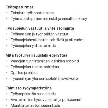
Työtapaturmat
• Toiminta työtapaturmissa
• Työmatkatapaturmien riskit ja ennaltaehkäisy
Työsuojelun vastuut ja yhteistoiminta
• Työnantajan ja työntekijän vastuut
• Työsuojeluhenkilöstön tehtävät ja oikeudet
• Työsuojelun yhteistoiminta
Mitä työturvallisuuslaki edellyttää
• Vaarojen tunnistaminen ja riskien arviointi
• Työsuojelun toimintaohjelma
• Opetus ja ohjaus
• Työnantajan yleinen huolehtimisvelvoite
Toimisto työympäristönä
• Työympäristön suunnittelu
• Avotoimiston hyödyt, haitat ja pelisäännöt
• Monitilatoimiston suunnittelu