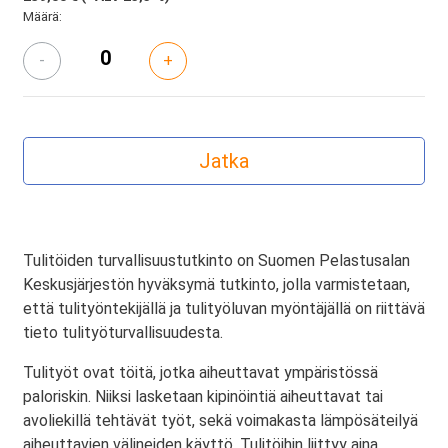
Määrä:
-
+
Tulitöiden turvallisuustutkinto on Suomen Pelastusalan
Keskusjärjestön hyväksymä tutkinto, jolla varmistetaan,
että tulityöntekijällä ja tulityöluvan myöntäjällä on riittävä
tieto tulityöturvallisuudesta.
Tulityöt ovat töitä, jotka aiheuttavat ympäristössä
paloriskin. Niiksi lasketaan kipinöintiä aiheuttavat tai
avoliekillä tehtävät työt, sekä voimakasta lämpösäteilyä
aiheuttavien välineiden käyttö. Tulitöihin liittyy aina