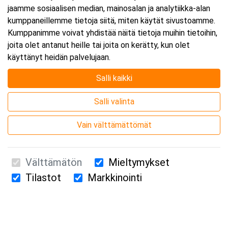
jaamme sosiaalisen median, mainosalan ja analytiikka-alan
kumppaneillemme tietoja siitä, miten käytät sivustoamme.
Kumppanimme voivat yhdistää näitä tietoja muihin tietoihin,
joita olet antanut heille tai joita on kerätty, kun olet
käyttänyt heidän palvelujaan.
Salli kaikki
Salli valinta
Vain välttämättömät
Välttämätön
Mieltymykset
Tilastot
Markkinointi
Suomen Ensiapukoulutus Oy / Valimotie 21 / 00380 Helsinki
010 5251 260 /
kurssille@suomenensiapukoulutus.fi
Tietosuojaseloste ja evästeiden käyttö