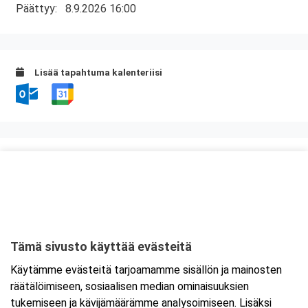
Päättyy:
8.9.2026 16:00
Lisää tapahtuma kalenteriisi
Kurssipaikka
Ravintola Kokkipoika
Antti Possin Kuja 1
33400 Tampere
Tämä sivusto käyttää evästeitä
Tarkempi kartta ja ajo-ohjeet
Käytämme evästeitä tarjoamamme sisällön ja mainosten
räätälöimiseen, sosiaalisen median ominaisuuksien
tukemiseen ja kävijämäärämme analysoimiseen. Lisäksi