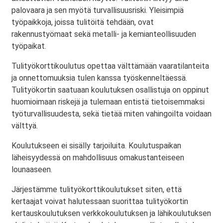
palovaara ja sen myötä turvallisuusriski. Yleisimpiä
työpaikkoja, joissa tulitöitä tehdään, ovat
rakennustyömaat sekä metalli- ja kemianteollisuuden
työpaikat.
Tulityökorttikoulutus opettaa välttämään vaaratilanteita
ja onnettomuuksia tulen kanssa työskenneltäessä.
Tulityökortin saatuaan koulutuksen osallistuja on oppinut
huomioimaan riskejä ja tulemaan entistä tietoisemmaksi
työturvallisuudesta, sekä tietää miten vahingoilta voidaan
välttyä.
Koulutukseen ei sisälly tarjoiluita. Koulutuspaikan
läheisyydessä on mahdollisuus omakustanteiseen
lounaaseen.
Järjestämme tulityökorttikoulutukset siten, että
kertaajat voivat halutessaan suorittaa tulityökortin
kertauskoulutuksen verkkokoulutuksen ja lähikoulutuksen