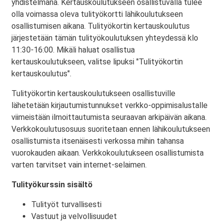
yhdistelmänä. Kertauskoulutukseen osallistuvalla tulee
olla voimassa oleva tulityökortti lähikoulutukseen
osallistumisen aikana. Tulityökortin kertauskoulutus
järjestetään tämän tulityökoulutuksen yhteydessä klo
11:30-16:00. Mikäli haluat osallistua
kertauskoulutukseen, valitse lipuksi "Tulityökortin
kertauskoulutus".
Tulityökortin kertauskoulutukseen osallistuville
lähetetään kirjautumistunnukset verkko-oppimisalustalle
viimeistään ilmoittautumista seuraavan arkipäivän aikana.
Verkkokoulutusosuus suoritetaan ennen lähikoulutukseen
osallistumista itsenäisesti verkossa mihin tahansa
vuorokauden aikaan. Verkkokoulutukseen osallistumista
varten tarvitset vain internet-selaimen.
Tulityökurssin sisältö
Tulityöt turvallisesti
Vastuut ja velvollisuudet