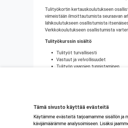
Tulityökortin kertauskoulutukseen osallis
viimeistään ilmoittautumista seuraavan a
lähikoulutukseen osallistumista itsenäise
Verkkokoulutukseen osallistumista varten 
Tulityökurssin sisältö
Tulityöt turvallisesti
Vastuut ja velvollisuudet
Tulityön vaarojen tunnistaminen
Turvatoimet eri toimintaympäristöi
Toiminta onnettomuustilanteessa
Käytännön harjoittelu (alkusammutu
Kurssikoe
Tulityökortti on voimassa viisi vuotta. Tu
Tämä sivusto käyttää evästeitä
Tanskassa. Pohjoismaisten palontorjunta
Käytämme evästeitä tarjoamamme sisällön ja ma
Ruotsin tulityökoulutus uudistui heinäku
kävijämäärämme analysoimiseen. Lisäksi jaamme 
Ruotsissa enää pätevä.