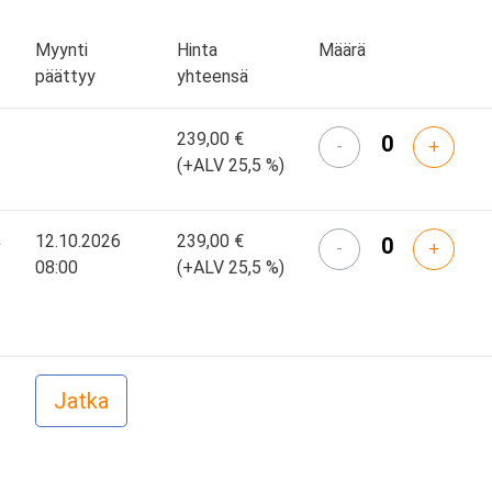
Myynti
Hinta
Määrä
päättyy
yhteensä
239,00 €
-
+
(+ALV 25,5 %)
s
12.10.2026
239,00 €
-
+
08:00
(+ALV 25,5 %)