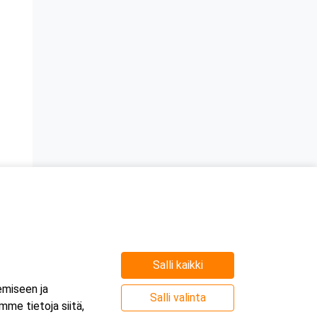
Salli kaikki
emiseen ja
Salli valinta
me tietoja siitä,