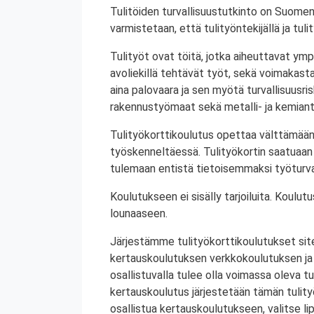
Tulitöiden turvallisuustutkinto on Suomen
varmistetaan, että tulityöntekijällä ja tul
Tulityöt ovat töitä, jotka aiheuttavat ympä
avoliekillä tehtävät työt, sekä voimakasta 
aina palovaara ja sen myötä turvallisuusrisk
rakennustyömaat sekä metalli- ja kemiant
Tulityökorttikoulutus opettaa välttämään
työskenneltäessä. Tulityökortin saatuaan 
tulemaan entistä tietoisemmaksi työturval
Koulutukseen ei sisälly tarjoiluita. Koul
lounaaseen.
Järjestämme tulityökorttikoulutukset site
kertauskoulutuksen verkkokoulutuksen ja
osallistuvalla tulee olla voimassa oleva tu
kertauskoulutus järjestetään tämän tulit
osallistua kertauskoulutukseen, valitse li