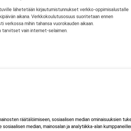
tuville lähetetään kirjautumistunnukset verkko-oppimisalustalle
rkipäivän aikana. Verkkokoulutusosuus suoritetaan ennen
sti verkossa mihin tahansa vuorokauden aikaan.
tarvitset vain internet-selaimen.
ssä
s)
lityökortti on voimassa Suomen lisäksi myös Norjassa ja
liittojen hyväksymä tulityökortti hyväksytään myös Suomessa.
inosten räätälöimiseen, sosiaalisen median ominaisuuksien tuk
ussa 2023, jonka seurauksena Suomessa myönnetty kortti ei ole
sosiaalisen median, mainosalan ja analytiikka-alan kumppaneillem