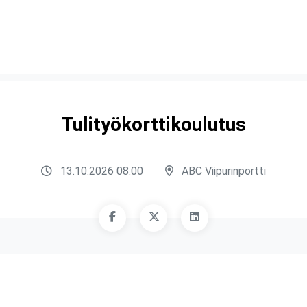
Tulityökorttikoulutus
13.10.2026 08:00
ABC Viipurinportti