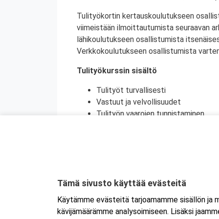
Tulityökortin kertauskoulutukseen osallis
viimeistään ilmoittautumista seuraavan a
lähikoulutukseen osallistumista itsenäise
Verkkokoulutukseen osallistumista varten 
Tulityökurssin sisältö
Tulityöt turvallisesti
Vastuut ja velvollisuudet
Tulityön vaarojen tunnistaminen
Turvatoimet eri toimintaympäristöi
Toiminta onnettomuustilanteessa
Käytännön harjoittelu (alkusammutu
Kurssikoe
Tulityökortti on voimassa viisi vuotta. Tu
Tämä sivusto käyttää evästeitä
Tanskassa. Pohjoismaisten palontorjunta
Käytämme evästeitä tarjoamamme sisällön ja ma
Ruotsin tulityökoulutus uudistui heinäku
kävijämäärämme analysoimiseen. Lisäksi jaamme 
Ruotsissa enää pätevä.