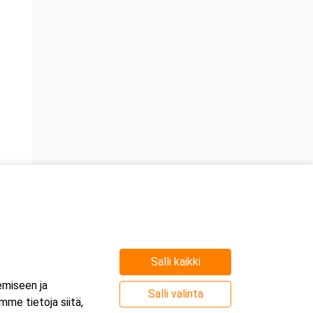
Salli kaikki
emiseen ja
Salli valinta
me tietoja siitä,