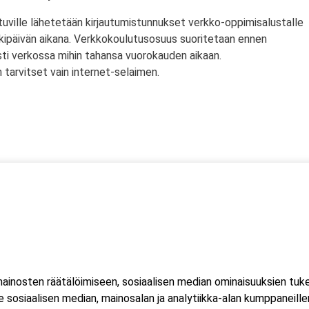
tuville lähetetään kirjautumistunnukset verkko-oppimisalustalle
rkipäivän aikana. Verkkokoulutusosuus suoritetaan ennen
sti verkossa mihin tahansa vuorokauden aikaan.
tarvitset vain internet-selaimen.
ssä
s)
lityökortti on voimassa Suomen lisäksi myös Norjassa ja
liittojen hyväksymä tulityökortti hyväksytään myös Suomessa.
inosten räätälöimiseen, sosiaalisen median ominaisuuksien tuk
ussa 2023, jonka seurauksena Suomessa myönnetty kortti ei ole
sosiaalisen median, mainosalan ja analytiikka-alan kumppaneillem