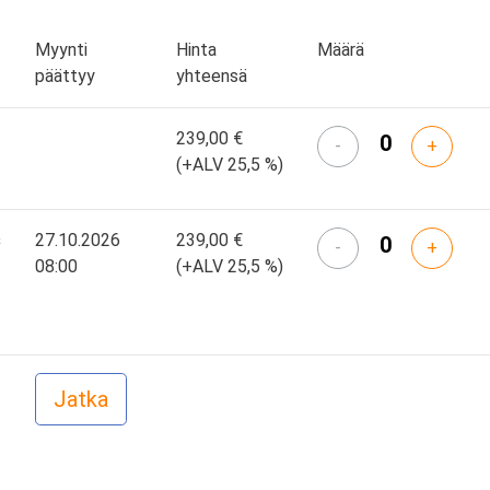
Myynti
Hinta
Määrä
päättyy
yhteensä
239,00 €
-
+
(+ALV 25,5 %)
s
27.10.2026
239,00 €
-
+
08:00
(+ALV 25,5 %)