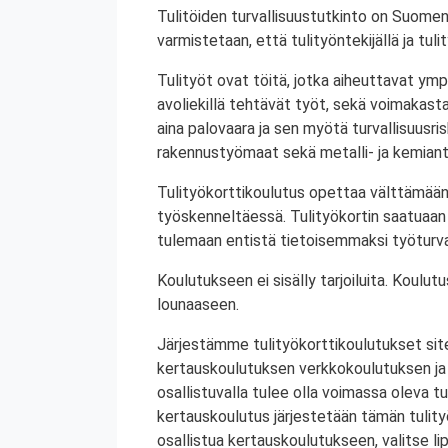
Tulitöiden turvallisuustutkinto on Suomen
varmistetaan, että tulityöntekijällä ja tul
Tulityöt ovat töitä, jotka aiheuttavat ympä
avoliekillä tehtävät työt, sekä voimakasta 
aina palovaara ja sen myötä turvallisuusrisk
rakennustyömaat sekä metalli- ja kemiant
Tulityökorttikoulutus opettaa välttämään
työskenneltäessä. Tulityökortin saatuaan 
tulemaan entistä tietoisemmaksi työturval
Koulutukseen ei sisälly tarjoiluita. Koul
lounaaseen.
Järjestämme tulityökorttikoulutukset site
kertauskoulutuksen verkkokoulutuksen ja
osallistuvalla tulee olla voimassa oleva tu
kertauskoulutus järjestetään tämän tulit
osallistua kertauskoulutukseen, valitse li