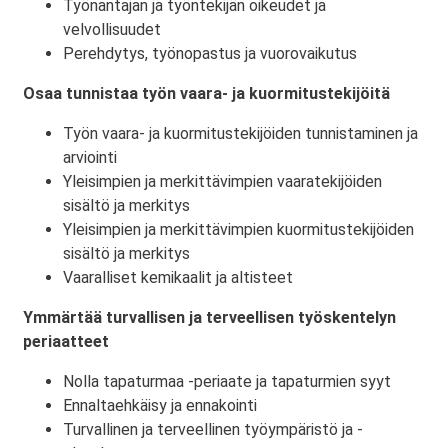
Työnantajan ja työntekijän oikeudet ja
velvollisuudet
Perehdytys, työnopastus ja vuorovaikutus
Osaa tunnistaa työn vaara- ja kuormitustekijöitä
Työn vaara- ja kuormitustekijöiden tunnistaminen ja
arviointi
Yleisimpien ja merkittävimpien vaaratekijöiden
sisältö ja merkitys
Yleisimpien ja merkittävimpien kuormitustekijöiden
sisältö ja merkitys
Vaaralliset kemikaalit ja altisteet
Ymmärtää turvallisen ja terveellisen työskentelyn
periaatteet
Nolla tapaturmaa -periaate ja tapaturmien syyt
Ennaltaehkäisy ja ennakointi
Turvallinen ja terveellinen työympäristö ja -