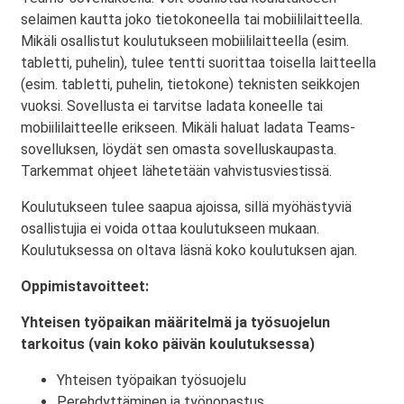
selaimen kautta joko tietokoneella tai mobiililaitteella.
Mikäli osallistut koulutukseen mobiililaitteella (esim.
tabletti, puhelin), tulee tentti suorittaa toisella laitteella
(esim. tabletti, puhelin, tietokone) teknisten seikkojen
vuoksi. Sovellusta ei tarvitse ladata koneelle tai
mobiililaitteelle erikseen. Mikäli haluat ladata Teams-
sovelluksen, löydät sen omasta sovelluskaupasta.
Tarkemmat ohjeet lähetetään vahvistusviestissä.
Koulutukseen tulee saapua ajoissa, sillä myöhästyviä
osallistujia ei voida ottaa koulutukseen mukaan.
Koulutuksessa on oltava läsnä koko koulutuksen ajan.
Oppimistavoitteet:
Yhteisen työpaikan määritelmä ja työsuojelun
tarkoitus (vain koko päivän koulutuksessa)
Yhteisen työpaikan työsuojelu
Perehdyttäminen ja työnopastus