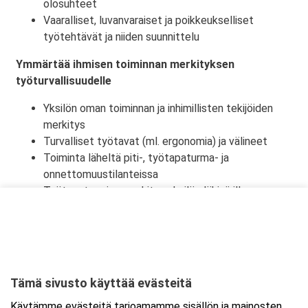
olosuhteet
Vaaralliset, luvanvaraiset ja poikkeukselliset
työtehtävät ja niiden suunnittelu
Ymmärtää ihmisen toiminnan merkityksen
työturvallisuudelle
Yksilön oman toiminnan ja inhimillisten tekijöiden
merkitys
Turvalliset työtavat (ml. ergonomia) ja välineet
Toiminta läheltä piti-, työtapaturma- ja
onnettomuustilanteissa
Työtapaturmien merkitys yksilön lähipiirille,
työyhteisölle ja yhteiskunnalle
Tämä sivusto käyttää evästeitä
Ajankohta
Käytämme evästeitä tarjoamamme sisällön ja mainosten
Alkaa:
9.10.2026 08:30