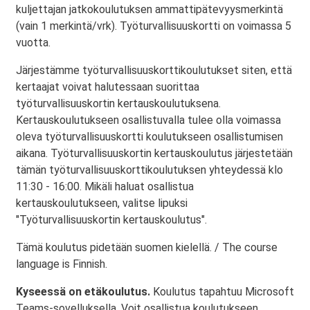
kuljettajan jatkokoulutuksen ammattipätevyysmerkintä
(vain 1 merkintä/vrk). Työturvallisuuskortti on voimassa 5
vuotta.
Järjestämme työturvallisuuskorttikoulutukset siten, että
kertaajat voivat halutessaan suorittaa
työturvallisuuskortin kertauskoulutuksena.
Kertauskoulutukseen osallistuvalla tulee olla voimassa
oleva työturvallisuuskortti koulutukseen osallistumisen
aikana. Työturvallisuuskortin kertauskoulutus järjestetään
tämän työturvallisuuskorttikoulutuksen yhteydessä klo
11:30 - 16:00. Mikäli haluat osallistua
kertauskoulutukseen, valitse lipuksi
"Työturvallisuuskortin kertauskoulutus".
Tämä koulutus pidetään suomen kielellä. / The course
language is Finnish.
Kyseessä on etäkoulutus.
Koulutus tapahtuu Microsoft
Teams-sovelluksella. Voit osallistua koulutukseen