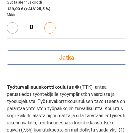
Syötä alennuskoodi
139,00 €
(+ALV 25,5 %)
Määrä:
-
+
Työturvallisuuskorttikoulutus
® (TTK) antaa
perustiedot työntekijälle työympäristön vaaroista ja
työsuojelusta. Työturvakorttikoulutuksen tavoitteena on
parantaa yhteisten työpaikkojen turvallisuutta. Koulutus
sopii kaikille alasta riippumatta ja sitä tarvitaan erityisesti
rakennusalalla, teollisuudessa ja logistiikkassa. Koko
päivän (7,5h) koulutuksesta on mahdollista saada yksi (1)