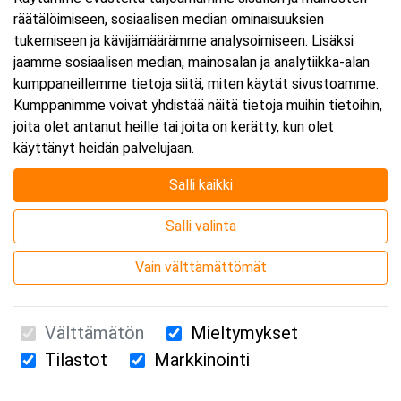
räätälöimiseen, sosiaalisen median ominaisuuksien
Päättyy:
9.10.2026 16:00
tukemiseen ja kävijämäärämme analysoimiseen. Lisäksi
jaamme sosiaalisen median, mainosalan ja analytiikka-alan
kumppaneillemme tietoja siitä, miten käytät sivustoamme.
Lisää tapahtuma kalenteriisi
Kumppanimme voivat yhdistää näitä tietoja muihin tietoihin,
joita olet antanut heille tai joita on kerätty, kun olet
käyttänyt heidän palvelujaan.
Salli kaikki
Kurssipaikka
Salli valinta
Webinaari
Vain välttämättömät
Välttämätön
Mieltymykset
Tilastot
Markkinointi
Suomen Ensiapukoulutus Oy / Valimotie 21 / 00380 Helsinki
010 5251 260 /
kurssille@suomenensiapukoulutus.fi