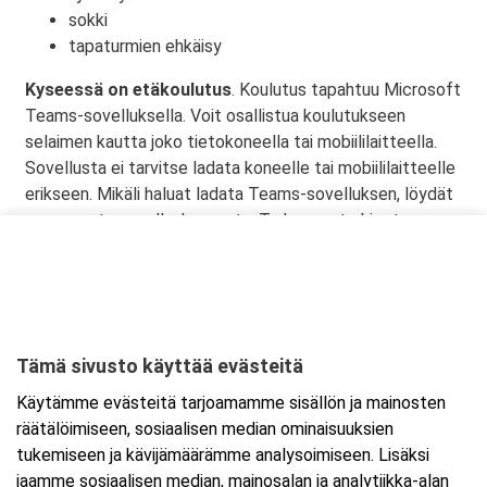
sokki
tapaturmien ehkäisy
Kyseessä on etäkoulutus
. Koulutus tapahtuu Microsoft
Teams-sovelluksella. Voit osallistua koulutukseen
selaimen kautta joko tietokoneella tai mobiililaitteella.
Sovellusta ei tarvitse ladata koneelle tai mobiililaitteelle
erikseen. Mikäli haluat ladata Teams-sovelluksen, löydät
sen omasta sovelluskaupasta. Tarkemmat ohjeet
lähetetään vahvistusviestissä.
Tämä sivusto käyttää evästeitä
Ajankohta
Käytämme evästeitä tarjoamamme sisällön ja mainosten
Alkaa:
1.9.2026 08:30
räätälöimiseen, sosiaalisen median ominaisuuksien
Päättyy:
1.9.2026 11:45
tukemiseen ja kävijämäärämme analysoimiseen. Lisäksi
jaamme sosiaalisen median, mainosalan ja analytiikka-alan