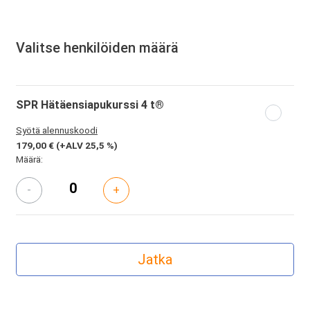
Valitse henkilöiden määrä
SPR Hätäensiapukurssi 4 t®
Syötä alennuskoodi
179,00 €
(+ALV 25,5 %)
Määrä:
-
+