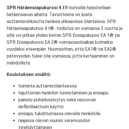
SPR Hätäensiapukurssi 4 t®
kurssilla harjoitellaan
hätäensiavun aiheita. Tavoitteena on lisätä
auttamisrohkeutta henkeä uhkaavissa tilanteissa. SPR
Hätäensiapukurssi 4 t® -todistus on voimassa 3 vuotta ja
sillä voi jatkaa yhden kerran SPR Ensiapukurssi EA 1® tai
SPR Ensiapukurssi EA 2® voimassaoloaikaa kolmeksi
vuodeksi eteenpäin. Huomioithan, että EA1® tai EA2®
pätevyyden tulee olla voimassa, jotta kertaaminen on
mahdollista.
Koulutuksen sisältö:
toiminta auttamistilanteessa
tajuttoman henkilön tunnistaminen ja ensiapu
painelu-puhalluselvytys sekä neuvovan
defibrillaattorin käyttö
ensiapu tukehtumassa olevalle henkilölle
raajassa olevan suuren verenvuodon
tyrehdyttäminen