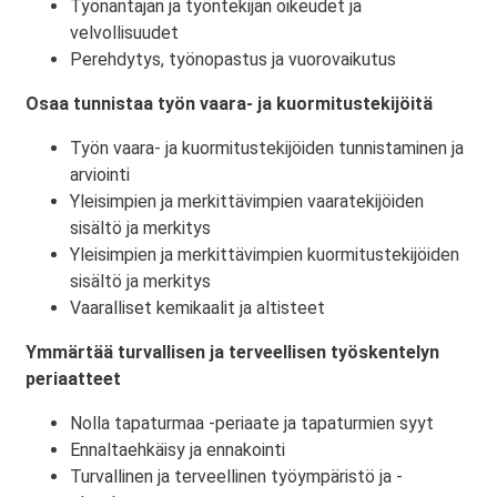
Työnantajan ja työntekijän oikeudet ja
velvollisuudet
Perehdytys, työnopastus ja vuorovaikutus
Osaa tunnistaa työn vaara- ja kuormitustekijöitä
Työn vaara- ja kuormitustekijöiden tunnistaminen ja
arviointi
Yleisimpien ja merkittävimpien vaaratekijöiden
sisältö ja merkitys
Yleisimpien ja merkittävimpien kuormitustekijöiden
sisältö ja merkitys
Vaaralliset kemikaalit ja altisteet
Ymmärtää turvallisen ja terveellisen työskentelyn
periaatteet
Nolla tapaturmaa -periaate ja tapaturmien syyt
Ennaltaehkäisy ja ennakointi
Turvallinen ja terveellinen työympäristö ja -