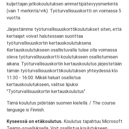
kuljettajan jatkokoulutuksen ammattipätevyysmerkintä
(vain 1 merkintä/vrk). Työturvallisuuskortti on voimassa 5
vuotta.
Järjestämme työturvallisuuskorttikoulutukset siten, että
kertaajat voivat halutessaan suorittaa
työturvallisuuskortin kertauskoulutuksena.
Kertauskoulutukseen osallistuvalla tulee olla voimassa
oleva työturvallisuuskortti koulutukseen osallistumisen
aikana. Työturvallisuuskortin kertauskoulutus järjestetään
tämän työturvallisuuskorttikoulutuksen yhteydessä klo
11:30 - 16:00. Mikäli haluat osallistua
kertauskoulutukseen, valitse lipuksi
"Työturvallisuuskortin kertauskoulutus".
Tämä koulutus pidetään suomen kielellä. / The course
language is Finnish.
Kyseessä on etäkoulutus.
Koulutus tapahtuu Microsoft
Teams-sovelluksella. Voit osallistua koulutukseen