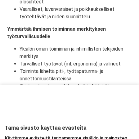
olosuhteet
Vaaralliset, luvanvaraiset ja poikkeukselliset
työtehtävät ja niiden suunnittelu
Ymmärtää ihmisen toiminnan merkityksen
työturvallisuudelle
Yksilön oman toiminnan ja inhimillisten tekijöiden
merkitys
Turvalliset työtavat (ml. ergonomia) ja välineet
Toiminta läheltä piti-, työtapaturma- ja
onnettomuustilanteissa
Työtapaturmien merkitys yksilön lähipiirille,
työyhteisölle ja yhteiskunnalle
Tämä sivusto käyttää evästeitä
Ajankohta
Käytämme evästeitä tarjoamamme sisällön ja mainosten
Alkaa:
15.10.2026 08:30