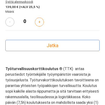
Syötä alennuskoodi
139,00 €
(+ALV 25,5 %)
Määrä:
-
+
Työturvallisuuskorttikoulutus
® (TTK) antaa
perustiedot työntekijälle työympäristön vaaroista ja
työsuojelusta. Työturvakorttikoulutuksen tavoitteena on
parantaa yhteisten työpaikkojen turvallisuutta. Koulutus
sopii kaikille alasta riippumatta ja sitä tarvitaan erityisesti
rakennusalalla, teollisuudessa ja logistiikkassa. Koko
päivän (7,5h) koulutuksesta on mahdollista saada yksi (1)