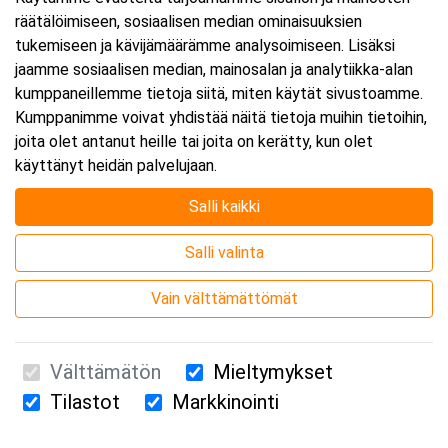
räätälöimiseen, sosiaalisen median ominaisuuksien
Päättyy:
15.10.2026 16:00
tukemiseen ja kävijämäärämme analysoimiseen. Lisäksi
jaamme sosiaalisen median, mainosalan ja analytiikka-alan
kumppaneillemme tietoja siitä, miten käytät sivustoamme.
Lisää tapahtuma kalenteriisi
Kumppanimme voivat yhdistää näitä tietoja muihin tietoihin,
joita olet antanut heille tai joita on kerätty, kun olet
käyttänyt heidän palvelujaan.
Salli kaikki
Kurssipaikka
Salli valinta
Webinaari
Vain välttämättömät
Välttämätön
Mieltymykset
Tilastot
Markkinointi
Suomen Ensiapukoulutus Oy / Valimotie 21 / 00380 Helsinki
010 5251 260 /
kurssille@suomenensiapukoulutus.fi