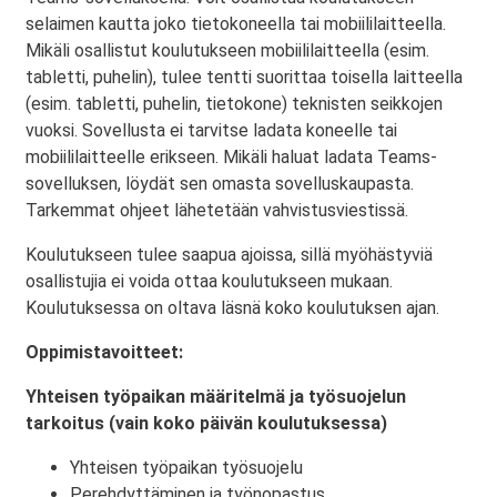
selaimen kautta joko tietokoneella tai mobiililaitteella.
Mikäli osallistut koulutukseen mobiililaitteella (esim.
tabletti, puhelin), tulee tentti suorittaa toisella laitteella
(esim. tabletti, puhelin, tietokone) teknisten seikkojen
vuoksi. Sovellusta ei tarvitse ladata koneelle tai
mobiililaitteelle erikseen. Mikäli haluat ladata Teams-
sovelluksen, löydät sen omasta sovelluskaupasta.
Tarkemmat ohjeet lähetetään vahvistusviestissä.
Koulutukseen tulee saapua ajoissa, sillä myöhästyviä
osallistujia ei voida ottaa koulutukseen mukaan.
Koulutuksessa on oltava läsnä koko koulutuksen ajan.
Oppimistavoitteet:
Yhteisen työpaikan määritelmä ja työsuojelun
tarkoitus (vain koko päivän koulutuksessa)
Yhteisen työpaikan työsuojelu
Perehdyttäminen ja työnopastus