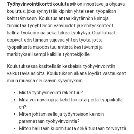
Työhyvinvointikorttikoulutus®
on innostava ja ohjaava
koulutus, joka synnyttää kipinän yhteiseen työpaikan
kehittämiseen. Koulutus antaa käytännön keinoja
tunnistaa työyhteisön vahvuudet ja kehityskohteet,
hallita työkuormaa sekä tukea työkykyä. Osallistujat
oppivat edistämään sujuvaa yhteistyötä, jotta
työpaikasta muodostuu entistä kestävämpi ja
merkityksellisempi kaikille työntekijöille.
Koulutuksessa käsitellään keskeisiä työhyvinvointiin
vaikuttavia asioita. Koulutuksen aikana löydät vastaukset
muun muassa seuraaviin kysymyksiin:
Mistä työhyvinvointi rakentuu?
Mitä voimavaroja ja kehittämistarpeita työpaikalla
on?
Miten johtamisella ja työyhteisön keinoin
parannetaan työhyvinvointia?
Miten hallitaan kuormitusta sekä tuetaan terveyttä